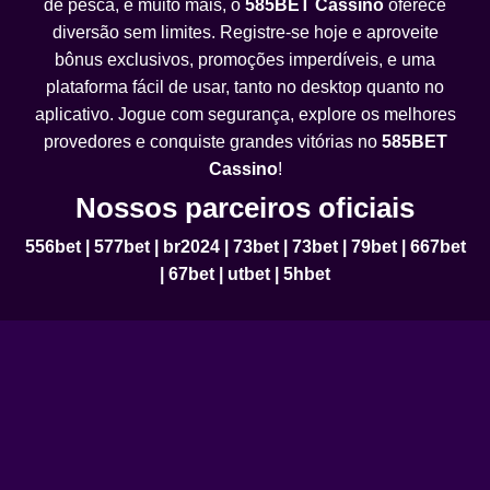
de pesca, e muito mais, o
585BET Cassino
oferece
diversão sem limites. Registre-se hoje e aproveite
bônus exclusivos, promoções imperdíveis, e uma
plataforma fácil de usar, tanto no desktop quanto no
aplicativo. Jogue com segurança, explore os melhores
provedores e conquiste grandes vitórias no
585BET
Cassino
!
Nossos parceiros oficiais
556bet
|
577bet
|
br2024
|
73bet
|
73bet
|
79bet
|
667bet
|
67bet
|
utbet
|
5hbet