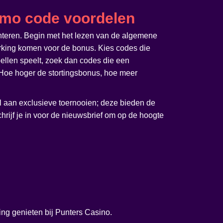
omo code voordelen
anteren. Begin met het lezen van de algemene
erking komen voor de bonus. Kies codes die
lspellen speelt, zoek dan codes die een
. Hoe hoger de stortingsbonus, hoe meer
l aan exclusieve toernooien; deze bieden de
hrijf je in voor de nieuwsbrief om op de hoogte
ing genieten bij Punters Casino.