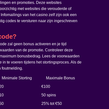
delingen en promoties. Deze websites
orzichtig met websites die verouderde of
Infomailings van het casino zelf zijn ook een
atig codes te versturen naar zijn ingeschreven
 code?
ode zal geen bonus activeren en je tijd
rwaarden van de promotie. Controleer deze
en maximum bonusbedrag. Lees de voorwaarden
in te voeren tijdens het stortingsproces. Als de
n foutmelding.
Minimale Storting
Maximale Bonus
20
€100
10
50 spins
50
25% tot €50