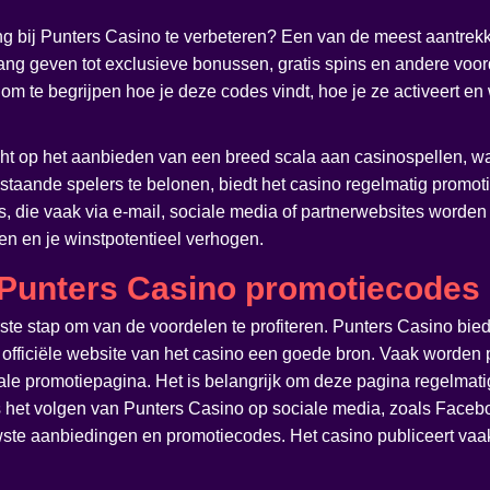
g bij Punters Casino te verbeteren? Een van de meest aantrekke
ng geven tot exclusieve bonussen, gratis spins en andere voor
om te begrijpen hoe je deze codes vindt, hoe je ze activeert en
cht op het aanbieden van een breed scala aan casinospellen, waa
staande spelers te belonen, biedt het casino regelmatig promo
s, die vaak via e-mail, sociale media of partnerwebsites worden
en en je winstpotentieel verhogen.
 Punters Casino promotiecodes
ste stap om van de voordelen te profiteren. Punters Casino bie
 officiële website van het casino een goede bron. Vaak worden
 promotiepagina. Het is belangrijk om deze pagina regelmatig
 het volgen van Punters Casino op sociale media, zoals Faceboo
ste aanbiedingen en promotiecodes. Het casino publiceert vaak