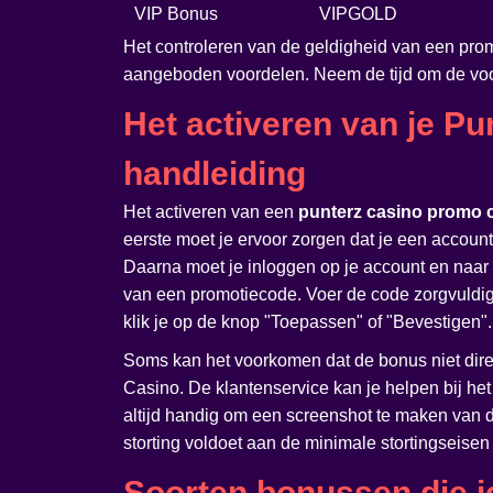
VIP Bonus
VIPGOLD
Het controleren van de geldigheid van een promo
aangeboden voordelen. Neem de tijd om de voorw
Het activeren van je P
handleiding
Het activeren van een
punterz casino promo 
eerste moet je ervoor zorgen dat je een account
Daarna moet je inloggen op je account en naar d
van een promotiecode. Voer de code zorgvuldig in
klik je op de knop "Toepassen" of "Bevestigen"
Soms kan het voorkomen dat de bonus niet direc
Casino. De klantenservice kan je helpen bij he
altijd handig om een screenshot te maken van d
storting voldoet aan de minimale stortingseise
Soorten bonussen die 