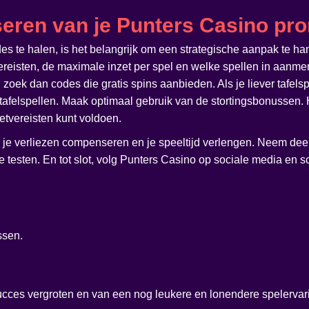
seren van je Punters Casino pr
s te halen, is het belangrijk om een strategische aanpak te h
ereisten, de maximale inzet per spel en welke spellen in aanm
lt, zoek dan codes die gratis spins aanbieden. Als je liever tafe
 tafelspellen. Maak optimaal gebruik van de stortingsbonussen
zetvereisten kunt voldoen.
je verliezen compenseren en je speeltijd verlengen. Neem dee
 testen. En tot slot, volg Punters Casino op sociale media en sc
ssen.
succes vergroten en van een nog leukere en lonendere spelervar