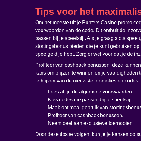
Tips voor het maximali
Om het meeste uit je Punters Casino promo code
voorwaarden van de code. Dit onthult de inzetv
passen bij je speelstijl. Als je graag slots spee
stortingsbonus bieden die je kunt gebruiken op
speelgeld je hebt. Zorg er wel voor dat je de in
Profiteer van cashback bonussen; deze kunnen 
kans om prijzen te winnen en je vaardigheden te
te blijven van de nieuwste promoties en codes.
Lees altijd de algemene voorwaarden.
Kies codes die passen bij je speelstijl.
Maak optimaal gebruik van stortingsbonu
Profiteer van cashback bonussen.
Neem deel aan exclusieve toernooien.
Door deze tips te volgen, kun je je kansen op 