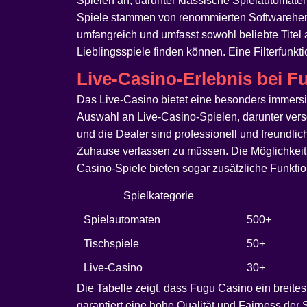
Spielen an, darunter klassische Spielautomate
Spiele stammen von renommierten Softwareherst
umfangreich und umfasst sowohl beliebte Titel a
Lieblingsspiele finden können. Eine Filterfunkti
Live-Casino-Erlebnis bei F
Das Live-Casino bietet eine besonders immersiv
Auswahl an Live-Casino-Spielen, darunter versc
und die Dealer sind professionell und freundlic
Zuhause verlassen zu müssen. Die Möglichkeit, 
Casino-Spiele bieten sogar zusätzliche Funkti
Spielkategorie
Spielautomaten
500+
Tischspiele
50+
Live-Casino
30+
Die Tabelle zeigt, dass Fugu Casino ein breit
garantiert eine hohe Qualität und Fairness der