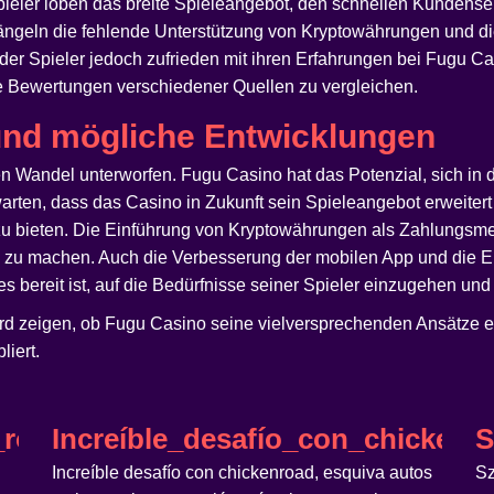
pieler loben das breite Spieleangebot, den schnellen Kundense
geln die fehlende Unterstützung von Kryptowährungen und di
r Spieler jedoch zufrieden mit ihren Erfahrungen bei Fugu Casi
ie Bewertungen verschiedener Quellen zu vergleichen.
und mögliche Entwicklungen
n Wandel unterworfen. Fugu Casino hat das Potenzial, sich in d
warten, dass das Casino in Zukunft sein Spieleangebot erweiter
u bieten. Die Einführung von Kryptowährungen als Zahlungsmeth
ktiv zu machen. Auch die Verbesserung der mobilen App und die
 bereit ist, auf die Bedürfnisse seiner Spieler einzugehen und 
d zeigen, ob Fugu Casino seine vielversprechenden Ansätze er
liert.
n_road_slot_oferece_emoções_e_prê
Increíble_desafío_con_chicken
S
Increíble desafío con chickenroad, esquiva autos
Sz