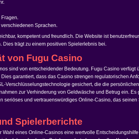
r.
e Fragen.
n verschiedenen Sprachen.
chbar, kompetent und freundlich. Die Website ist benutzerfreund
 Dies trägt zu einem positiven Spielerlebnis bei.
tät von Fugu Casino
inos sind von entscheidender Bedeutung. Fugu Casino verfügt üb
Dies garantiert, dass das Casino strengen regulatorischen Anfo
SL-Verschlüsselungstechnologie gesichert, die die persönlichen 
hmen zur Verhinderung von Geldwäsche und Betrug ein. Es gibt
in seriöses und vertrauenswürdiges Online-Casino, das seinen
nd Spielerberichte
r Wahl eines Online-Casinos eine wertvolle Entscheidungshilfe