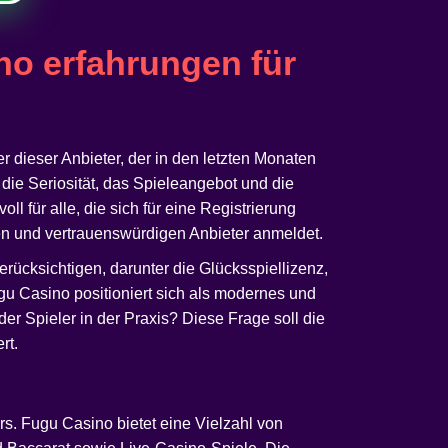
no erfahrungen für
 dieser Anbieter, der in den letzten Monaten
 die Seriosität, das Spieleangebot und die
ll für alle, die sich für eine Registrierung
ren und vertrauenswürdigen Anbieter anmeldet.
erücksichtigen, darunter die Glücksspiellizenz,
u Casino positioniert sich als modernes und
r Spieler in der Praxis? Diese Frage soll die
rt.
rs. Fugu Casino bietet eine Vielzahl von