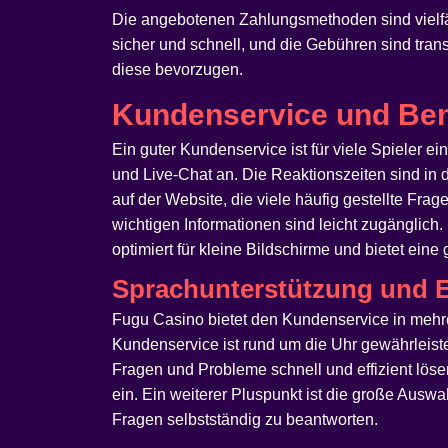
Die angebotenen Zahlungsmethoden sind vielfäl
sicher und schnell, und die Gebühren sind trans
diese bevorzugen.
Kundenservice und Ben
Ein guter Kundenservice ist für viele Spieler 
und Live-Chat an. Die Reaktionszeiten sind in 
auf der Website, die viele häufig gestellte Frage
wichtigen Informationen sind leicht zugänglich
optimiert für kleine Bildschirme und bietet eine
Sprachunterstützung und E
Fugu Casino bietet den Kundenservice in mehr
Kundenservice ist rund um die Uhr gewährleistet
Fragen und Probleme schnell und effizient löse
ein. Ein weiterer Pluspunkt ist die große Auswah
Fragen selbstständig zu beantworten.