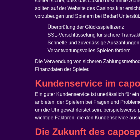
stellen sicher, dass das Casino bestimmte Stan
sollten auf der Website des Casinos klar ersic
vorzubeugen und Spielern bei Bedarf Unterstüt
Überprüfung der Glücksspiellizenz
SSL-Verschlüsselung für sichere Transak
Schnelle und zuverlässige Auszahlungen
Verantwortungsvolles Spielen fördern
Die Verwendung von sicheren Zahlungsmethoden 
Finanzdaten der Spieler.
Kundenservice im capo
Ein guter Kundenservice ist unerlässlich für e
anbieten, der Spielern bei Fragen und Probleme
um die Uhr gewährleistet sein, beispielsweise p
wichtige Faktoren, die den Kundenservice aus
Die Zukunft des caposp