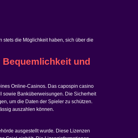
n stets die Möglichkeit haben, sich über die
: Bequemlichkeit und
eines Online-Casinos. Das capospin casino
ill sowie Banküberweisungen. Die Sicherheit
en, um die Daten der Spieler zu schützen.
rlässig auszahlen können.
behörde ausgestellt wurde. Diese Lizenzen