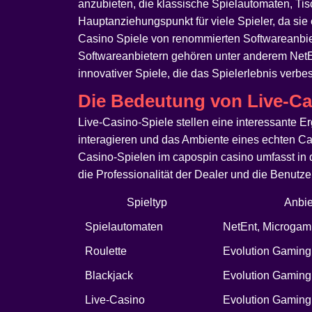
anzubieten, die klassische Spielautomaten, Tis
Hauptanziehungspunkt für viele Spieler, da si
Casino Spiele von renommierten Softwareanbiet
Softwareanbietern gehören unter anderem NetEn
innovativer Spiele, die das Spielerlebnis verbe
Die Bedeutung von Live-Ca
Live-Casino-Spiele stellen eine interessante Er
interagieren und das Ambiente eines echten Cas
Casino-Spielen im capospin casino umfasst in d
die Professionalität der Dealer und die Benutze
Spieltyp
Anbie
Spielautomaten
NetEnt, Microgam
Roulette
Evolution Gaming
Blackjack
Evolution Gaming
Live-Casino
Evolution Gaming