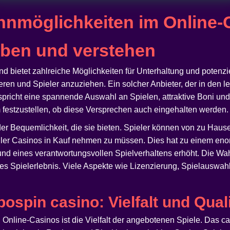
möglichkeiten im Online-G
eben und verstehen
g und bietet zahlreiche Möglichkeiten für Unterhaltung und pote
ieren und Spieler anzuziehen. Ein solcher Anbieter, der in de
rspricht eine spannende Auswahl an Spielen, attraktive Boni un
 festzustellen, ob diese Versprechen auch eingehalten werden.
der Bequemlichkeit, die sie bieten. Spieler können von zu Haus
ller Casinos in Kauf nehmen zu müssen. Dies hat zu einem en
nd eines verantwortungsvollen Spielverhaltens erhöht. Die Wah
mes Spielerlebnis. Viele Aspekte wie Lizenzierung, Spielausw
ospin casino: Vielfalt und Quali
Online-Casinos ist die Vielfalt der angebotenen Spiele. Das cap