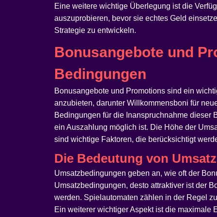
Eine weitere wichtige Überlegung ist die Verfü
auszuprobieren, bevor sie echtes Geld einsetze
Strategie zu entwickeln.
Bonusangebote und Prom
Bedingungen
Bonusangebote und Promotions sind ein wichtig
anzubieten, darunter Willkommensboni für neue
Bedingungen für die Inanspruchnahme dieser Bo
ein Auszahlung möglich ist. Die Höhe der Umsa
sind wichtige Faktoren, die berücksichtigt wer
Die Bedeutung von Umsat
Umsatzbedingungen geben an, wie oft der Bon
Umsatzbedingungen, desto attraktiver ist der B
werden. Spielautomaten zählen in der Regel zu
Ein weiterer wichtiger Aspekt ist die maximale 