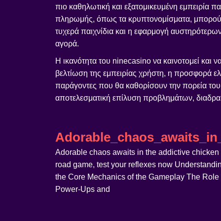
πιο καθηλωτική και εξατομικευμένη εμπειρία π
πληρωμής, όπως τα κρυπτονομίσματα, μπορούν
τυχερά παιχνίδια και η εφαρμογή αυστηρότερων
αγορά.
Η ικανότητα του ninecasino να καινοτομεί και ν
βελτίωση της εμπειρίας χρήστη, η προσφορά ελ
παράγοντες που θα καθορίσουν την πορεία του
αποτελεσματική επίλυση προβλημάτων, διαδραμα
Adorable_chaos_awaits_in
Adorable chaos awaits in the addictive chicken
road game, test your reflexes now Understandi
the Core Mechanics of the Gameplay The Role 
Power-Ups and