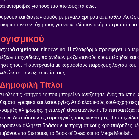
ι ανταμοιβές για τους πιο πιστούς παίκτες.
τουρνουά και διαγωνισμούς με μεγάλα χρηματικά έπαθλα. Αυτές
δοκιμάσουν την τύχη τους για να κερδίσουν ακόμα περισσότερα.
Λογισμικού
 ισχυρά σημεία του ninecasino. Η πλατφόρμα προσφέρει μια τερ
ιων παιχνιδιών, παιχνιδιών με ζωντανούς κρουπιέρηδες και άλ
ιμήσεις του. Η συνεργασία με κορυφαίους παρόχους λογισμικού,
ιδιών και την αξιοπιστία τους.
 Δημοφιλή Τίτλοι
ι όλες τις κατηγορίες που μπορεί να αναζητήσει ένας παίκτης.
ά θέματα, γραφικά και λειτουργίες. Από κλασικούς κουλοχρήστες 
ραμμές πληρωμής, η επιλογή είναι ατελείωτη. Τα επιτραπέζια πα
ία να δοκιμάσουν τις στρατηγικές τους ικανότητες. Τα παιχνίδ
 μπορούν να αλληλεπιδράσουν με πραγματικούς κρουπιέρηδες μέ
μβάνουν το Starburst, το Book of Dead και το Mega Moolah.