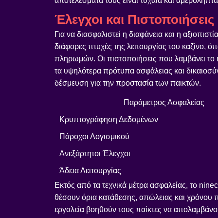
αποτελέσματά τους είναι τυχαία και αμερόληπτα
Έλεγχοι και Πιστοποιήσεις
Για να διασφαλιστεί η διαφάνεια και η αξιοπιστ
διάφορες πτυχές της λειτουργίας του καζίνο, ό
πληρωμών. Οι πιστοποιήσεις που λαμβάνει το n
τα υψηλότερα πρότυπα ασφάλειας και δικαιοσύνη
δέσμευση για την προστασία των παικτών.
Παράμετρος Ασφαλείας
Κρυπτογράφηση Δεδομένων
Πάροχοι Λογισμικού
Ανεξάρτητοι Έλεγχοι
Άδεια Λειτουργίας
Εκτός από τα τεχνικά μέτρα ασφαλείας, το nine
θέσουν όρια κατάθεσης, απώλειας και χρόνου π
εργαλεία βοηθούν τους παίκτες να απολαμβάνου