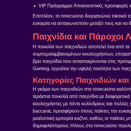
VIP Πρόγραμμα: Αποκλειστικές προσφορές κα
Επιπλέον, το ninecasino διοργανώνει τακτικά 
ευκαιρία να ανταγωνιστούν μεταξύ τους και να 
Παιχνίδια και Πάροχοι 
Η ποικιλία των παιχνιδιών αποτελεί ένα από τα
συμπεριλαμβανομένων κουλοχρήστων, επιτραπέζ
βρει παιχνίδια που ανταποκρίνονται στις προτ
Gaming, εγγυάται την υψηλή ποιότητα των παιχν
Κατηγορίες Παιχνιδιών και
Η γκάμα των παιχνιδιών στο ninecasino καλύπτε
τεράστια ποικιλία από παιχνίδια με διαφορετικ
κουλοχρήστες με πέντε κυλίνδρους και πολλές γ
baccarat, προσφέρουν στους παίκτες την ευκαιρ
ρεαλιστική εμπειρία καζίνο, καθώς οι παίκτες
δημοφιλέστερους τίτλους στο ninecasino περιλα