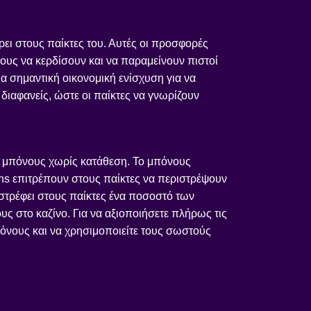
ει στους παίκτες του. Αυτές οι προσφορές
τους να κερδίσουν και να παραμείνουν πιστοί
α σημαντική οικονομική ενίσχυση για να
 διαφανείς, ώστε οι παίκτες να γνωρίζουν
ι μπόνους χωρίς κατάθεση. Το μπόνους
ins επιτρέπουν στους παίκτες να περιστρέψουν
στρέφει στους παίκτες ένα ποσοστό των
ς στο καζίνο. Για να αξιοποιήσετε πλήρως τις
πόνους και να χρησιμοποιείτε τους σωστούς