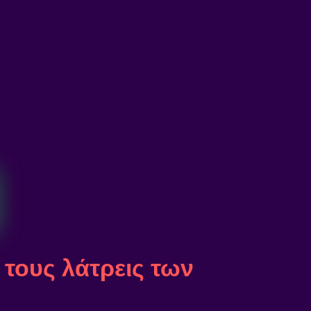
 τους λάτρεις των