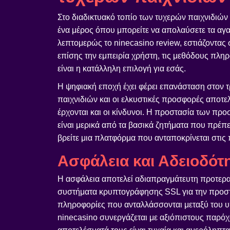
Στο διαδικτυακό τοπίο των τυχερών παιχνιδιών
ένα μέρος όπου μπορείτε να απολαύσετε τα αγαπ
λεπτομερώς το ninecasino review, εστιάζοντας
επίσης την εμπειρία χρήστη, τις μεθόδους πλη
είναι η κατάλληλη επιλογή για εσάς.
Η ψηφιακή εποχή έχει φέρει επανάσταση στον τ
παιχνιδιών και οι ελκυστικές προσφορές αποτε
έρχονται και οι κίνδυνοι. Η προστασία των π
είναι μερικά από τα βασικά ζητήματα που πρέπ
βρείτε μια πλατφόρμα που ανταποκρίνεται στις
Ασφάλεια και Αδειοδότ
Η ασφάλεια αποτελεί αδιαπραγμάτευτη προτεραι
συστήματα κρυπτογράφησης SSL για την προστα
πληροφορίες που ανταλλάσσονται μεταξύ του υπ
ninecasino συνεργάζεται με αξιόπιστους παρόχου