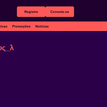
Registro
Conecte-se
tivas
Promoções
Notícias
υς_λ