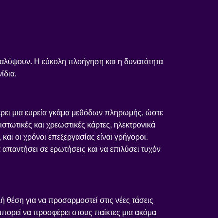
ακαλύψουν. Η εύκολη πλοήγηση και η δυνατότητα
ίδια.
φέρει μια ευρεία γκάμα μεθόδων πληρωμής, ώστε
ιστωτικές και χρεωστικές κάρτες, ηλεκτρονικά
και οι χρόνοι επεξεργασίας είναι γρήγοροι.
 απαντήσει σε ερωτήσεις και να επιλύσει τυχόν
ή θέση για να προσαρμοστεί στις νέες τάσεις
μπορεί να προσφέρει στους παίκτες μια ακόμα