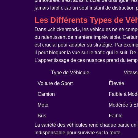
primordiale. Il est aussi crucial de distinguer l
jamais faiblir, car un seul instant de distractio
Les Différents Types de V
Dans «chickenroad», les véhicules ne se compor
ou ralentissent de manière imprévisible. Certain
est crucial pour adapter sa stratégie. Par exe
il peut bloquer la vue sur le trafic qui le suit
L'apprentissage de ces nuances prend du temps et
Type de Véhicule
Vites
Voiture de Sport
Élevée
Camion
Faible à Mod
Moto
Modérée à É
Bus
Faible
La variété des véhicules rend chaque partie uni
indispensable pour survivre sur la route.