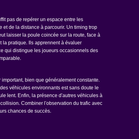
ffit pas de repérer un espace entre les
 et de la distance à parcourir. Un timing trop
ut laisser la poule coincée sur la route, face à
la pratique. Ils apprennent à évaluer
 ce qui distingue les joueurs occasionnels des
omparable.
eur important, bien que généralement constante.
se des véhicules environnants est sans doute le
le lent. Enfin, la présence d'autres véhicules à
collision. Combiner l'observation du trafic avec
eurs chances de succès.