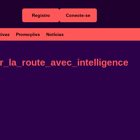
Registro
Conecte-se
tivas
Promoções
Notícias
r_la_route_avec_intelligence