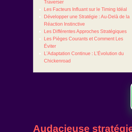
Traverser
Les Facteurs Influant sur le Timing Idéal
Développer une Stratégie : Au-Delà de la
Réaction Instinctive
Les Différentes Approches Stratégiques
Les Pièges Courants et Comment Les
Éviter
L'Adaptation Continue : L'Évolution du
Chickenroad
Audacieuse stratégie 