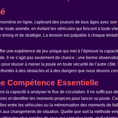
té
nomène en ligne, captivant des joueurs de tous âges avec son c
 une route animée, en évitant les véhicules qui foncent à toute vi
timing et de stratégie. La tension est palpable à chaque tentativ
fre une expérience de jeu unique qui met à l’épreuve la capacité
e. Il ne s’agit pas seulement de chance ; une bonne observation
s pour réussir à mener la poule en toute sécurité de l’autre côt
rontés à des obstacles et à des dangers que nous devons cont
Une Compétence Essentielle
a capacité à analyser le flux de circulation. Il ne suffit pas de
res et identifier les moments propices pour lancer sa poule. Ce
les entre les véhicules ou la mémorisation des moments de faibl
el aux changements de situation. Quelle que soit la méthode em