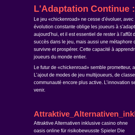
L'Adaptation Continue 
Le jeu «chickenroad» ne cesse d'évoluer, avec 
évolution constante oblige les joueurs à s'adapt
aujourd'hui, et il est essentiel de rester à l'a
succès dans le jeu, mais aussi une métaphore d
survivre et prospérer. Cette capacité à apprendr
joueurs du monde entier.
Le futur de «chickenroad» semble prometteur, a
L’ajout de modes de jeu multijoueurs, de classem
communauté encore plus active. L’innovation ser
venir.
Attraktive_Alternativen_i
Attraktive Alternativen inklusive casino ohne
oasis online für risikobewusste Spieler Die