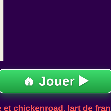
🔥 Jouer ▶️
et chickenroad, lart de fran