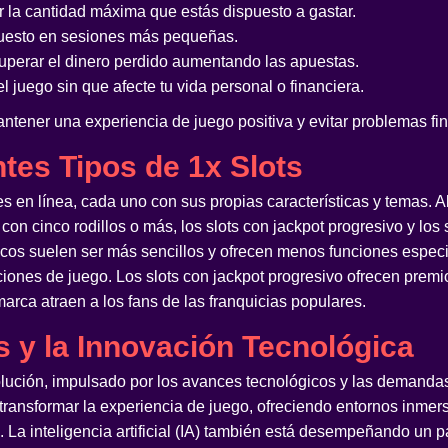
r la cantidad máxima que estás dispuesto a gastar.
upuesto en sesiones más pequeñas.
cuperar el dinero perdido aumentando las apuestas.
 juego sin que afecte tu vida personal o financiera.
ntener una experiencia de juego positiva y evitar problemas fi
tes Tipos de 1x Slots
s en línea, cada uno con sus propias características y temas. 
eo con cinco rodillos o más, los slots con jackpot progresivo y lo
sicos suelen ser más sencillos y ofrecen menos funciones especi
ciones de juego. Los slots con jackpot progresivo ofrecen pr
arca atraen a los fans de las franquicias populares.
ts y la Innovación Tecnológica
ución, impulsado por los avances tecnológicos y las demandas d
ansformar la experiencia de juego, ofreciendo entornos inmers
l. La inteligencia artificial (IA) también está desempeñando un