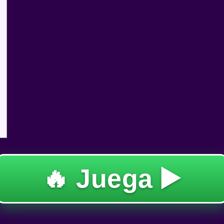
🔥 Juega ▶️