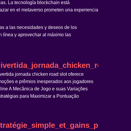
as. La tecnología blockchain está
 azar en el metaverso prometen una experiencia
as a las necesidades y deseos de los
en línea y aprovechar al máximo las
nyasına_xoş_s
ə_xəzinəyə_aparır_fironların_lənəti
ivertida_jornada_chicken_road_slo
vertida jornada chicken road slot oferece
oções e prêmios inesperados aos jogadores
line A Mecânica de Jogo e suas Variações
tratégias para Maximizar a Pontuação
_la_puntuación_más
na_każdego_kto_spróbuje_zagrać_i_
tratégie_simple_et_gains_potentiel