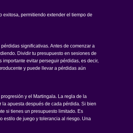
o exitosa, permitiendo extender el tiempo de
 pérdidas significativas. Antes de comenzar a
rdiendo. Dividir tu presupuesto en sesiones de
importante evitar perseguir pérdidas, es decir,
aproducente y puede llevar a pérdidas aún
 progresión y el Martingala. La regla de la
r la apuesta después de cada pérdida. Si bien
te si tienes un presupuesto limitado. Es
estilo de juego y tolerancia al riesgo. Una