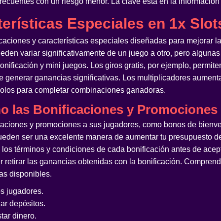
ecuentes con un riesgo menor. La clave está en la información y
erísticas Especiales en 1x Slot
aciones y características especiales diseñadas para mejorar l
ueden variar significativamente de un juego a otro, pero alguna
ificación y mini juegos. Los giros gratis, por ejemplo, permiten
e generar ganancias significativas. Los multiplicadores aumenta
bolos para completar combinaciones ganadoras.
 las Bonificaciones y Promociones
caciones y promociones a sus jugadores, como bonos de bienveni
pueden ser una excelente manera de aumentar tu presupuesto de
los términos y condiciones de cada bonificación antes de acepta
retirar las ganancias obtenidas con la bonificación. Comprender
as disponibles.
s jugadores.
ar depósitos.
tar dinero.