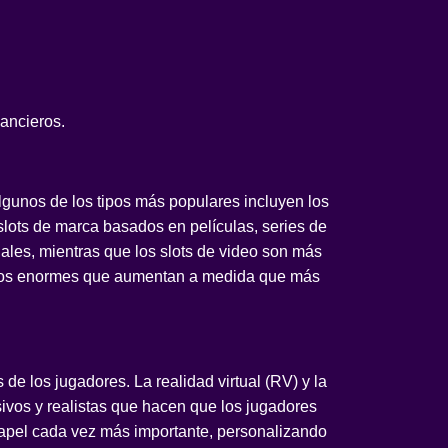
nancieros.
Algunos de los tipos más populares incluyen los
s slots de marca basados en películas, series de
ales, mientras que los slots de video son más
emios enormes que aumentan a medida que más
e los jugadores. La realidad virtual (RV) y la
ivos y realistas que hacen que los jugadores
 papel cada vez más importante, personalizando