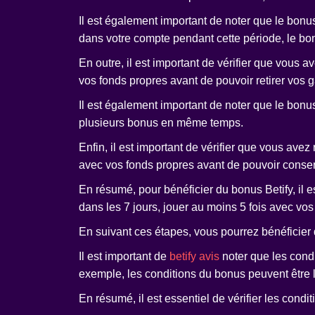
Il est également important de noter que le bonu
dans votre compte pendant cette période, le bo
En outre, il est important de vérifier que vous 
vos fonds propres avant de pouvoir retirer vos g
Il est également important de noter que le bonu
plusieurs bonus en même temps.
Enfin, il est important de vérifier que vous ave
avec vos fonds propres avant de pouvoir conser
En résumé, pour bénéficier du bonus Betify, il e
dans les 7 jours, jouer au moins 5 fois avec vo
En suivant ces étapes, vous pourrez bénéficier
Il est important de
betify avis
noter que les cond
exemple, les conditions du bonus peuvent être 
En résumé, il est essentiel de vérifier les con