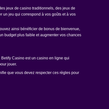
es jeux de casino traditionnels, des jeux de
er un jeu qui correspond à vos goûts et à vos
pouvez ainsi bénéficier de bonus de bienvenue,
un budget plus faible et augmenter vos chances
 Betify Casino est un casino en ligne qui
our jouer.
ignifie que vous devez respecter ces règles pour