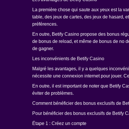
La première chose qui saute aux yeux est la var
table, des jeux de cartes, des jeux de hasard, 
préférences.
En outre, Betify Casino propose des bonus régu
de bonus de reload, et même de bonus de no de
de gagner.
Les inconvénients de Betify Casino
Malgré les avantages, il y a quelques inconvéni
nécessite une connexion internet pour jouer. Ce
En outre, il est important de noter que Betify C
éviter de problèmes.
Comment bénéficier des bonus exclusifs de Bet
Pour bénéficier des bonus exclusifs de Betify Ca
Étape 1 : Créez un compte