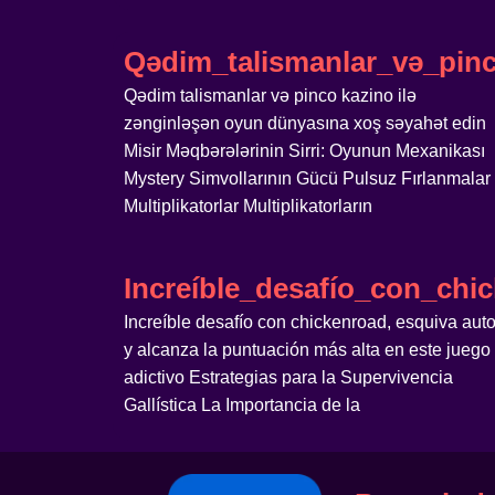
Qədim_talismanlar_və_pin
Qədim talismanlar və pinco kazino ilə
zənginləşən oyun dünyasına xoş səyahət edin
Misir Məqbərələrinin Sirri: Oyunun Mexanikası
Mystery Simvollarının Gücü Pulsuz Fırlanmalar
Multiplikatorlar Multiplikatorların
Increíble_desafío_con_ch
Increíble desafío con chickenroad, esquiva aut
y alcanza la puntuación más alta en este juego
adictivo Estrategias para la Supervivencia
Gallística La Importancia de la