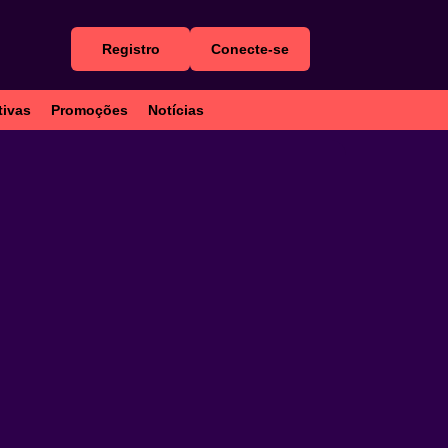
Registro
Conecte-se
tivas
Promoções
Notícias