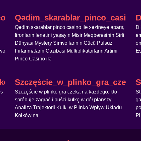
co_kazino_ilə_zənginləşən_oyun_dü
Qədim_skarablar_pinco_casino_il
D
Qədim skarablar pinco casino ilə xəzinəyə aparır,
Di
fironların lənətini yaşayın Misir Məqbərəsinin Sirli
em
Dünyası Mystery Simvollarının Gücü Pulsuz
on
 və
Fırlanmaların Cazibəsi Multiplikatorların Artımı
Es
Pinco Casino ilə
ickenroad_esquiva_autos_y_alcanza
Szczęście_w_plinko_gra_czeka_
S
os
Szczęście w plinko gra czeka na każdego, kto
St
spróbuje zagrać i puści kulkę w dół planszy
ga
Analiza Trajektorii Kulki w Plinko Wpływ Układu
po
Kołków na
Pl