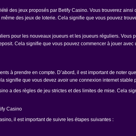
iété des jeux proposés par Betify Casino. Vous trouverez ainsi d
et même des jeux de loterie. Cela signifie que vous pouvez trouv
liers pour les nouveaux joueurs et les joueurs réguliers. Vous 
posit. Cela signifie que vous pouvez commencer à jouer avec 
ents à prendre en compte. D’abord, il est important de noter que
la signifie que vous devez avoir une connexion internet stable p
asino a des règles de jeu strictes et des limites de mise. Cela s
ify Casino
sino, il est important de suivre les étapes suivantes :