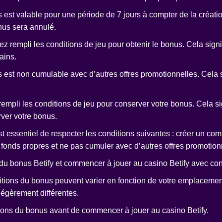
s est valable pour une période de 7 jours à compter de la créa
nus sera annulé.
avez rempli les conditions de jeu pour obtenir le bonus. Cela sig
ains.
s est non cumulable avec d’autres offres promotionnelles. Cela 
z rempli les conditions de jeu pour conserver votre bonus. Cela s
ver votre bonus.
st essentiel de respecter les conditions suivantes : créer un co
s fonds propres et ne pas cumuler avec d’autres offres promotion
 du bonus Betify et commencer à jouer au casino Betify avec con
itions du bonus peuvent varier en fonction de votre emplacemen
légèrement différentes.
ditions du bonus avant de commencer à jouer au casino Betify.