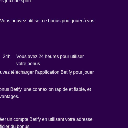
s jeux de sport.
Vous pouvez utiliser ce bonus pour jouer à vos
24h
Vous avez 24 heures pour utiliser
votre bonus
vez télécharger l’application Betify pour jouer
nus Betify, une connexion rapide et fiable, et
avantages.
éer un compte Betify en utilisant votre adresse
icier du bonus.