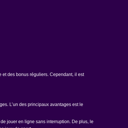
 et des bonus réguliers. Cependant, il est
ges. L’un des principaux avantages est le
e jouer en ligne sans interruption. De plus, le