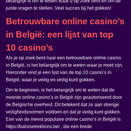
belangrijk is om te weten waar u op zoek bent en om de
juiste vragen te stellen. Veel succes bij het gokken!
Betrouwbare online casino’s
in België: een lijst van top
10 casino’s
Als je op zoek bent naar een betrouwbare online casino
in België, is het belangrijk om te weten waar je moet zijn.
Hieronder vind je een lijst van de top 10 casino’s in
België, waar je veilig en veilig kunt gokken.
Om te beginnen, is het belangrijk om te weten dat de
meeste online casino’s in België zijn geautoriseerd door
de Belgische overheid. Dit betekent dat ze aan strenge
veiligheidsnormen voldoen en dat je veilig kunt gokken.
Een van de meest populaire online casino’s in België is
https://baloisetreklions.be/ , die een brede