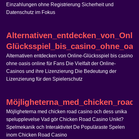
Einzahlungen ohne Registrierung Sicherheit und
Datenschutz im Fokus
Alternativen_entdecken_von_Onlin
Glücksspiel_bis_casino_ohne_oasi
Alternativen entdecken von Online-Glücksspiel bis casino
ohne oasis online für Fans Die Vielfalt der Online-
Casinos und ihre Lizenzierung Die Bedeutung der
Lizenzierung für den Spielerschutz
Möjligheterna_med_chicken_road_
Möjligheterna med chicken road casino och dess unika
spelupplevelse Vad gör Chicken Road Casino Unikt?
Spelmekanik och Interaktivitet De Populäraste Spelen
inom Chicken Road Casino