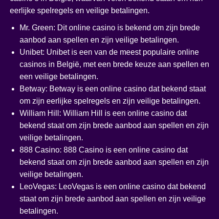
eerlijke spelregels en veilige betalingen.
Mr. Green: Dit online casino is bekend om zijn brede
aanbod aan spellen en zijn veilige betalingen.
Unibet: Unibet is een van de meest populaire online
casinos in België, met een brede keuze aan spellen en
een veilige betalingen.
Betway: Betway is een online casino dat bekend staat
om zijn eerlijke spelregels en zijn veilige betalingen.
William Hill: William Hill is een online casino dat
bekend staat om zijn brede aanbod aan spellen en zijn
veilige betalingen.
888 Casino: 888 Casino is een online casino dat
bekend staat om zijn brede aanbod aan spellen en zijn
veilige betalingen.
LeoVegas: LeoVegas is een online casino dat bekend
staat om zijn brede aanbod aan spellen en zijn veilige
betalingen.