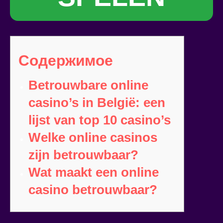
Содержимое
Betrouwbare online
casino’s in België: een
lijst van top 10 casino’s
Welke online casinos
zijn betrouwbaar?
Wat maakt een online
casino betrouwbaar?