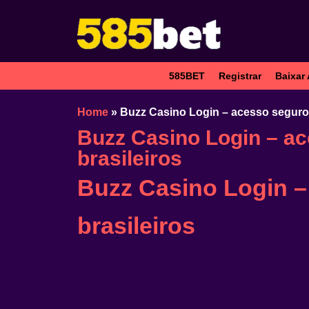
585BET
Registrar
Baixar 
Home
»
Buzz Casino Login – acesso seguro 
Buzz Casino Login – ac
brasileiros
Buzz Casino Login –
brasileiros