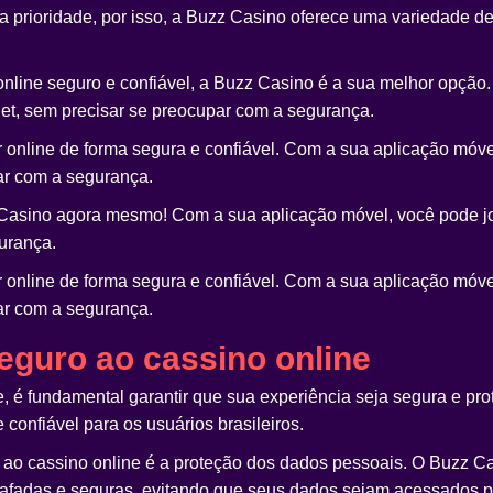
a prioridade, por isso, a Buzz Casino oferece uma variedade 
online seguro e confiável, a Buzz Casino é a sua melhor opção
let, sem precisar se preocupar com a segurança.
 online de forma segura e confiável. Com a sua aplicação móve
ar com a segurança.
Casino agora mesmo! Com a sua aplicação móvel, você pode jo
urança.
 online de forma segura e confiável. Com a sua aplicação móve
ar com a segurança.
eguro ao cassino online
 é fundamental garantir que sua experiência seja segura e pro
confiável para os usuários brasileiros.
 ao cassino online é a proteção dos dados pessoais. O Buzz Cas
rafadas e seguras, evitando que seus dados sejam acessados po