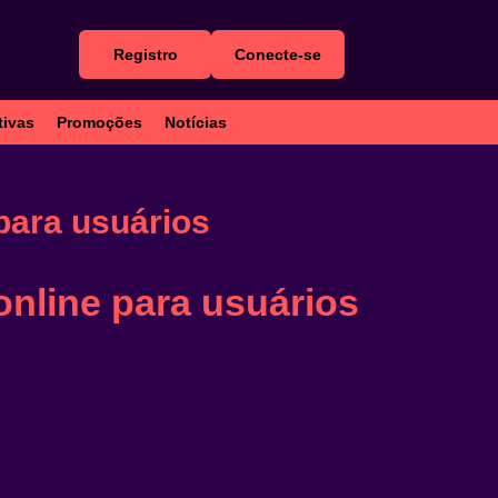
Registro
Conecte-se
tivas
Promoções
Notícias
para usuários
nline para usuários