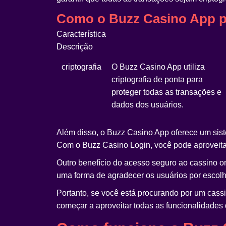
Como o Buzz Casino App p
Característica
Descrição
criptografia
O Buzz Casino App utiliza
criptografia de ponta para
proteger todas as transações e
dados dos usuários.
Além disso, o Buzz Casino App oferece um siste
Com o Buzz Casino Login, você pode aproveita
Outro benefício do acesso seguro ao cassino o
uma forma de agradecer os usuários por escolhe
Portanto, se você está procurando por um cass
começar a aproveitar todas as funcionalidades 