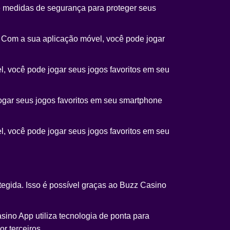
de medidas de segurança para proteger seus
. Com a sua aplicação móvel, você pode jogar
l, você pode jogar seus jogos favoritos em seu
gar seus jogos favoritos em seu smartphone
l, você pode jogar seus jogos favoritos em seu
tegida. Isso é possível graças ao Buzz Casino
ino App utiliza tecnologia de ponta para
r terceiros.