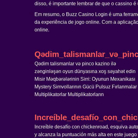
disso, é importante lembrar de que o cassino
Em resumo, o Buzz Casino Login é uma ferramen
da experiência de jogo online. Com a aplicação
online.
Qədim_talismanlar_və_pin
Qədim talismanlar və pinco kazino ilə
zənginləşən oyun dünyasına xoş səyahət edin
Misir Məqbərələrinin Sirri: Oyunun Mexanikası
Mystery Simvollarının Gücü Pulsuz Fırlanmalar
Multiplikatorlar Multiplikatorların
Increíble_desafío_con_ch
Increíble desafío con chickenroad, esquiva aut
y alcanza la puntuación más alta en este juego