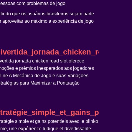
 pessoas com problemas de jogo.
indo que os usuários brasileiros sejam parte
e aproveitar ao máximo a experiência de jogo
nyasına_xoş_s
ə_xəzinəyə_aparır_fironların_lənəti
ivertida_jornada_chicken_road_slo
vertida jornada chicken road slot oferece
oções e prêmios inesperados aos jogadores
line A Mecânica de Jogo e suas Variações
tratégias para Maximizar a Pontuação
_la_puntuación_más
na_każdego_kto_spróbuje_zagrać_i_
tratégie_simple_et_gains_potentiel
ratégie simple et gains potentiels avec le plinko
me, une expérience ludique et divertissante