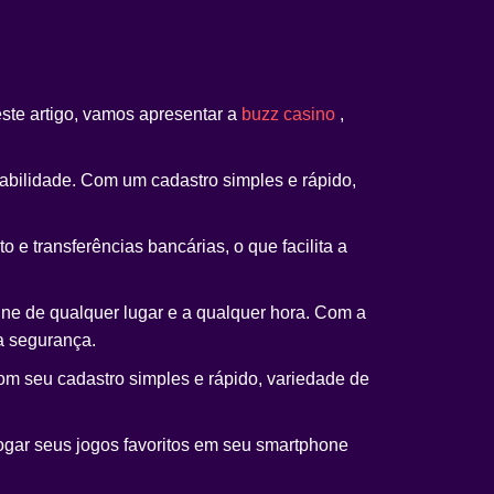
este artigo, vamos apresentar a
buzz casino
,
abilidade. Com um cadastro simples e rápido,
e transferências bancárias, o que facilita a
ne de qualquer lugar e a qualquer hora. Com a
a segurança.
om seu cadastro simples e rápido, variedade de
gar seus jogos favoritos em seu smartphone