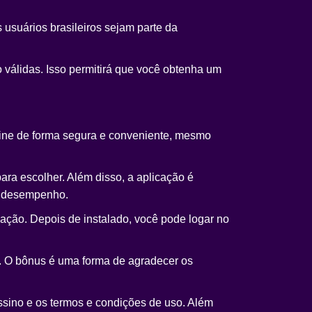
usuários brasileiros sejam parte da
 válidas. Isso permitirá que você obtenha um
line de forma segura e conveniente, mesmo
para escolher. Além disso, a aplicação é
de desempenho.
lação. Depois de instalado, você pode logar no
s. O bônus é uma forma de agradecer os
ssino e os termos e condições de uso. Além