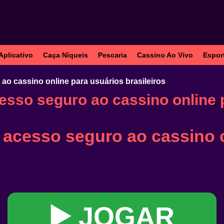
Aplicativo
Caça Níqueis
Pescaria
Cassino Ao Vivo
Espor
ao cassino online para usuários brasileiros
esso seguro ao cassino online 
 acesso seguro ao cassino o
▶️ JOGAR