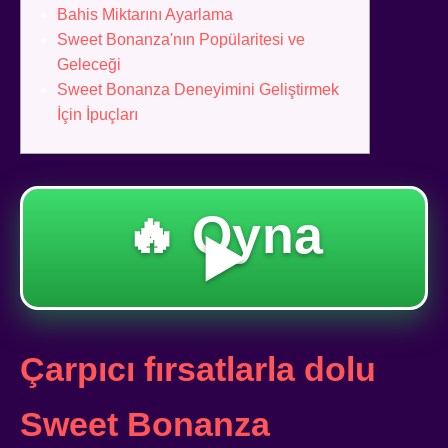
Bahis Miktarını Ayarlama
Sweet Bonanza'nın Popülaritesi ve
Geleceği
Sweet Bonanza Deneyimini Geliştirmek
İçin İpuçları
🔥 Oyna
▶️
Çarpıcı fırsatlarla dolu
Sweet Bonanza