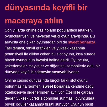
dünyasında keyifli bir
maceraya atılın
Son yıllarda online casinoların popülaritesi artarken,
oyuncular yeni ve heyecan verici oyun arayışında. Bu
arayışta öne çıkan oyunlardan biri de
sweet bonanza
.
Tatlı teması, renkli grafikleri ve yüksek kazanma
potansiyeli ile dikkat çeken bu slot oyunu, kısa sürede
birçok oyuncunun favorisi haline geldi. Oyuncular,
şekerlemeler, meyveler ve diğer tatlı sembollerle dolu bir
dünyada keyifli bir deneyim yaşayabiliyorlar.
Online casino dünyasında birçok farklı slot oyunu
bulunmasına rağmen,
sweet bonanza
kendine özgü
özellikleriyle diğerlerinden ayrılıyor. Özellikle çarpan
değeri yüksek ücretsiz dönüşler sunması, oyunculara
büyük ödüller kazanma fırsatı sunuyor. Oyunun basit