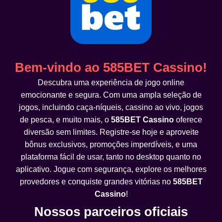
Bem-vindo ao 585BET Cassino!
Descubra uma experiência de jogo online
emocionante e segura. Com uma ampla seleção de
jogos, incluindo caça-níqueis, cassino ao vivo, jogos
de pesca, e muito mais, o
585BET Cassino
oferece
diversão sem limites. Registre-se hoje e aproveite
bônus exclusivos, promoções imperdíveis, e uma
plataforma fácil de usar, tanto no desktop quanto no
aplicativo. Jogue com segurança, explore os melhores
provedores e conquiste grandes vitórias no
585BET
Cassino
!
Nossos parceiros oficiais