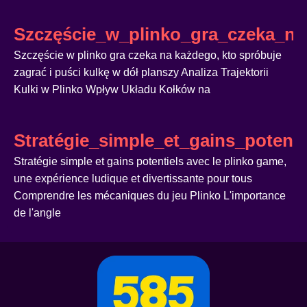
Szczęście_w_plinko_gra_czeka_na
Szczęście w plinko gra czeka na każdego, kto spróbuje
zagrać i puści kulkę w dół planszy Analiza Trajektorii
Kulki w Plinko Wpływ Układu Kołków na
Stratégie_simple_et_gains_potent
Stratégie simple et gains potentiels avec le plinko game,
une expérience ludique et divertissante pour tous
Comprendre les mécaniques du jeu Plinko L'importance
de l'angle