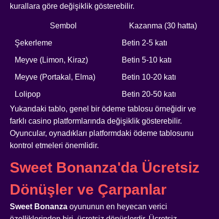
kurallara göre değişiklik gösterebilir.
Sembol
Kazanma (30 hatta)
Şekerleme
Betin 2-5 katı
Meyve (Limon, Kiraz)
Betin 5-10 katı
Meyve (Portakal, Elma)
Betin 10-20 katı
Lolipop
Betin 20-50 katı
Yukarıdaki tablo, genel bir ödeme tablosu örneğidir ve
farklı casino platformlarında değişiklik gösterebilir.
Oyuncular, oynadıkları platformdaki ödeme tablosunu
kontrol etmeleri önemlidir.
Sweet Bonanza'da Ücretsiz
Dönüşler ve Çarpanlar
Sweet Bonanza
oyununun en heyecan verici
özelliklerinden biri, ücretsiz dönüşlerdir. Ücretsiz