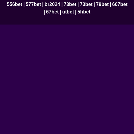
556bet
|
577bet
|
br2024
|
73bet
|
73bet
|
79bet
|
667bet
|
67bet
|
utbet
|
5hbet