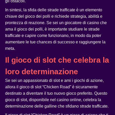
gli ostacoli.
In sintesi, la sfida delle strade trafficate è un elemento
chiave del gioco dei polli e richiede strategia, abilità e
prontezza di reazione. Se sei un giocatore di casino che
ama il gioco dei polli, è importante studiare le strade
trafficate e capire come funzionano, in modo da poter
aumentare le tue chances di successo e raggiungere la
meta.
Il gioco di slot che celebra la
loro determinazione
Se sei un appassionato di slot e ami i giochi di azione,
allora il gioco di slot “Chicken Road” è sicuramente
destinato a diventare il tuo nuovo gioco preferito. Questo
gioco di slot, disponibile nel casino online, celebra la
determinazione delle galline che sfidano strade trafficate.