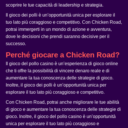
scoprire le tue capacità di leadership e strategia.
Il gioco dei polli è un’opportunità unica per esplorare il
tuo lato più coraggioso e competitivo. Con Chicken Road,
potrai immergerti in un mondo di azione e avventura,
dove le decisioni che prendi saranno decisive per il
successo.
Perché giocare a Chicken Road?
Il gioco del pollo casino è un’esperienza di gioco online
che ti offre la possibilità di vincere denaro reale e di
aumentare la tua conoscenza delle strategie di gioco.
Inoltre, il gioco dei polli è un’opportunità unica per
esplorare il tuo lato più coraggioso e competitivo.
Con Chicken Road, potrai anche migliorare le tue abilità
di gioco e aumentare la tua conoscenza delle strategie di
gioco. Inoltre, il gioco del pollo casino è un’opportunità
unica per esplorare il tuo lato più coraggioso e