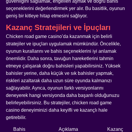
güvenliğini sağlamak, engelleri aşmak ve doğru bahis
seçeneklerini değerlendirmek yer alır. Bu basitlik, oyunun
geniş bir kitleye hitap etmesini sağlıyor.
Kazanç Stratejileri ve İpuçları
Chicken road game casino’da kazanmak için belirli
stratejiler ve ipuçları uygulamak mümkündür. Öncelikle,
oyunun kurallarını ve bahis seçeneklerini iyi anlamak
önemlidir. Daha sonra, tavuğun hareketlerini tahmin
etmeye çalışarak doğru bahisleri yapabilirsiniz. Yüksek
bahisler yerine, daha küçük ve sık bahisler yapmak,
riskleri azaltarak daha uzun süre oyunda kalmanızı
sağlayabilir. Ayrıca, oyunun farklı versiyonlarını
deneyerek hangi versiyonda daha başarılı olduğunuzu
belirleyebilirsiniz. Bu stratejiler, chicken road game
casino deneyiminizi daha keyifli ve kazançlı hale
getirebilir.
Bahis
Açıklama
Kazanç