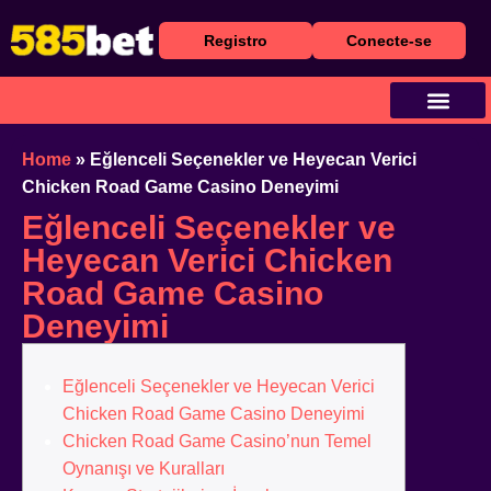
Registro
Conecte-se
Baixar Aplicativo
Caça Níqueis
Cassino Ao Vivo
Home
»
Eğlenceli Seçenekler ve Heyecan Verici
Chicken Road Game Casino Deneyimi
Eğlenceli Seçenekler ve
Heyecan Verici Chicken
Road Game Casino
Deneyimi
Eğlenceli Seçenekler ve Heyecan Verici
Chicken Road Game Casino Deneyimi
Chicken Road Game Casino’nun Temel
Oynanışı ve Kuralları