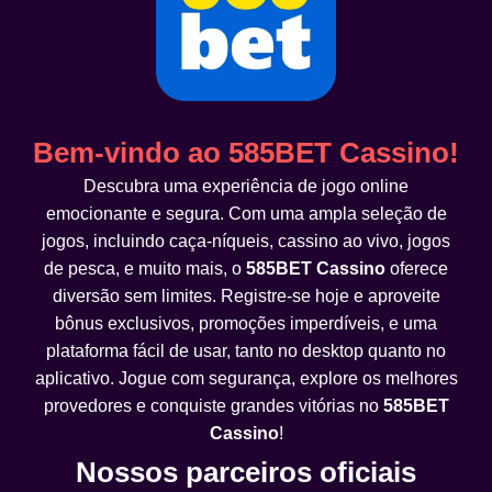
Bem-vindo ao 585BET Cassino!
Descubra uma experiência de jogo online
emocionante e segura. Com uma ampla seleção de
jogos, incluindo caça-níqueis, cassino ao vivo, jogos
de pesca, e muito mais, o
585BET Cassino
oferece
diversão sem limites. Registre-se hoje e aproveite
bônus exclusivos, promoções imperdíveis, e uma
plataforma fácil de usar, tanto no desktop quanto no
aplicativo. Jogue com segurança, explore os melhores
provedores e conquiste grandes vitórias no
585BET
Cassino
!
Nossos parceiros oficiais