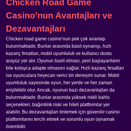
Chicken Road Game
Casino’nun Avantajları ve
Dezavantajları
Chicken road game casino’nun pek çok avantajı
bulunmaktadır. Bunlar arasında basit oynanışı, hızlı
kazanç fırsatları, mobil uyumluluk ve kullanıcı dostu
arayüz yer alır. Oyunun basit olması, yeni başlayanların
bile kolayca adapte olmasını sağlar. Hızlı kazanç fırsatları
ise oyunculara heyecan verici bir deneyim sunar. Mobil
uyumluluk sayesinde oyun, her yerde ve her zaman
erişilebilir olur. Ancak, oyunun bazı dezavantajları da
bulunmaktadır. Bunlar arasında yüksek riskli bahis
seçenekleri, bağımlılık riski ve hileli platformlar yer
alabilir. Bu dezavantajları önlemek için güvenilir casino
platformlarını tercih etmek ve sorumlu oyun oynamak
önemlidir.