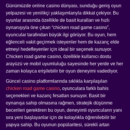
Günümüzde online casino dünyası, sunduğu geniş oyun
yelpazesi ve yenilikçi yaklaşımlarıyla dikkat çekiyor. Bu
oyunlar arasında özellikle de basit kuralları ve hızlı
oynanışıyla öne çıkan “chicken road game casino”,
oyuncular tarafından büyük ilgi görüyor. Bu oyun, hem
eğlenceli vakit geçirmek isteyenler hem de kazanç elde
etmeyi hedefleyenler için ideal bir seçenek sunuyor.
Chicken road game casino, özellikle kullanıcı dostu
arayüzü ve mobil uyumluluğu sayesinde her yerde ve her
zaman kolayca erişilebilir bir oyun deneyimi vadediyor.
Güncel casino platformlarında sıklıkla karşılaşılan
chicken road game casino
, oyunculara farklı bahis
seçenekleri ve kazanç fırsatları sunuyor. Basit bir
oynanışa sahip olmasına rağmen, stratejik düşünme
becerileri gerektiren bu oyun, deneyimli oyuncuların yanı
sıra yeni başlayanlar için de kolaylıkla öğrenilebilir bir
yapıya sahip. Bu oyunun popülaritesi, sürekli artan