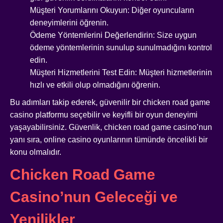
Müşteri Yorumlarını Okuyun: Diğer oyuncuların
deneyimlerini öğrenin.
Ödeme Yöntemlerini Değerlendirin: Size uygun
ödeme yöntemlerinin sunulup sunulmadığını kontrol
edin.
Müşteri Hizmetlerini Test Edin: Müşteri hizmetlerinin
hızlı ve etkili olup olmadığını öğrenin.
Bu adımları takip ederek, güvenilir bir chicken road game
casino platformu seçebilir ve keyifli bir oyun deneyimi
yaşayabilirsiniz. Güvenlik, chicken road game casino’nun
yanı sıra, online casino oyunlarının tümünde öncelikli bir
konu olmalıdır.
Chicken Road Game
Casino’nun Geleceği ve
Yenilikler