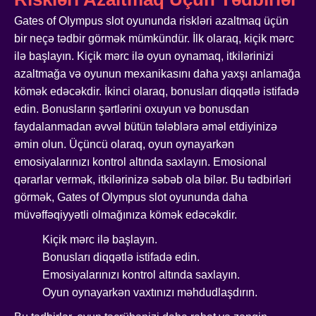
Gates of Olympus slot oyununda riskləri azaltmaq üçün
bir neçə tədbir görmək mümkündür. İlk olaraq, kiçik mərc
ilə başlayın. Kiçik mərc ilə oyun oynamaq, itkilərinizi
azaltmağa və oyunun mexanikasını daha yaxşı anlamağa
kömək edəcəkdir. İkinci olaraq, bonusları diqqətlə istifadə
edin. Bonusların şərtlərini oxuyun və bonusdan
faydalanmadan əvvəl bütün tələblərə əməl etdiyinizə
əmin olun. Üçüncü olaraq, oyun oynayarkən
emosiyalarınızı kontrol altında saxlayın. Emosional
qərarlar vermək, itkilərinizə səbəb ola bilər. Bu tədbirləri
görmək, Gates of Olympus slot oyununda daha
müvəffəqiyyətli olmağınıza kömək edəcəkdir.
Kiçik mərc ilə başlayın.
Bonusları diqqətlə istifadə edin.
Emosiyalarınızı kontrol altında saxlayın.
Oyun oynayarkən vaxtınızı məhdudlaşdırın.