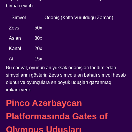
birinə çevirib.
Simvol
Ödəniş (Xəttə Vurulduğu Zaman)
Zevs
50x
Aslan
30x
Kartal
20x
At
15x
Bu cədvəl, oyunun ən yüksək ödənişləri təqdim edən
simvollarını göstərir. Zevs simvolu ən bahalı simvol hesab
olunur və oyunçulara ən böyük uduşları qazanmaq
imkanı verir.
Pinco Azərbaycan
Platformasında Gates of
Olympus Uduşları