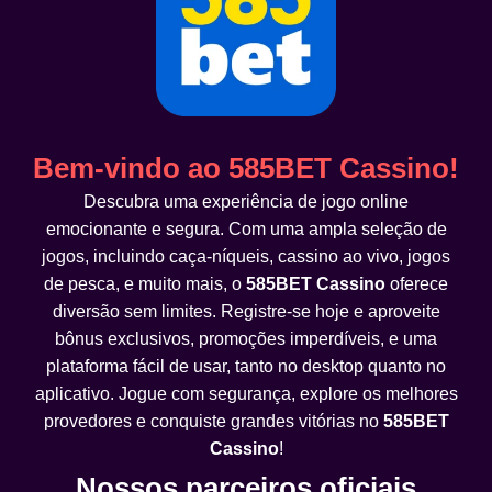
Bem-vindo ao 585BET Cassino!
Descubra uma experiência de jogo online
emocionante e segura. Com uma ampla seleção de
jogos, incluindo caça-níqueis, cassino ao vivo, jogos
de pesca, e muito mais, o
585BET Cassino
oferece
diversão sem limites. Registre-se hoje e aproveite
bônus exclusivos, promoções imperdíveis, e uma
plataforma fácil de usar, tanto no desktop quanto no
aplicativo. Jogue com segurança, explore os melhores
provedores e conquiste grandes vitórias no
585BET
Cassino
!
Nossos parceiros oficiais