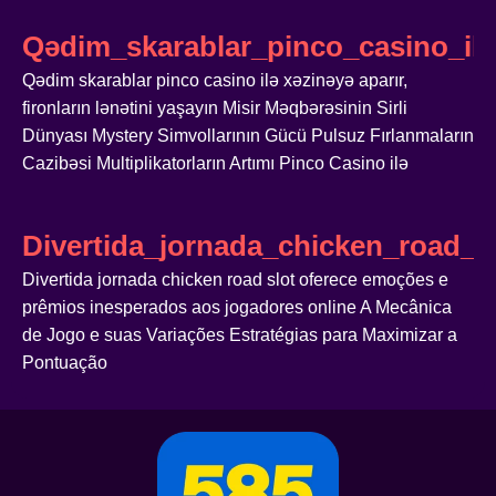
Qədim_skarablar_pinco_casino_ilə_
Qədim skarablar pinco casino ilə xəzinəyə aparır,
fironların lənətini yaşayın Misir Məqbərəsinin Sirli
Dünyası Mystery Simvollarının Gücü Pulsuz Fırlanmaların
Cazibəsi Multiplikatorların Artımı Pinco Casino ilə
Divertida_jornada_chicken_road_
Divertida jornada chicken road slot oferece emoções e
prêmios inesperados aos jogadores online A Mecânica
de Jogo e suas Variações Estratégias para Maximizar a
Pontuação