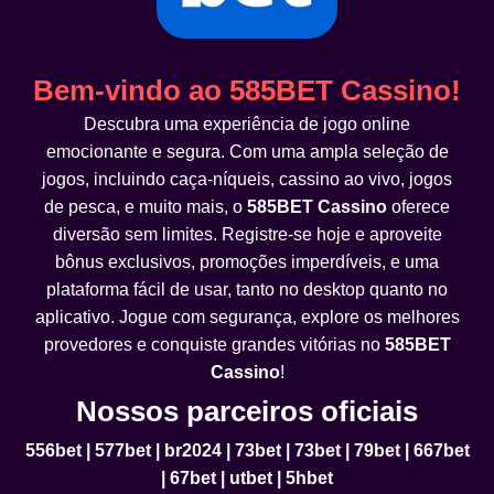
Bem-vindo ao 585BET Cassino!
Descubra uma experiência de jogo online
emocionante e segura. Com uma ampla seleção de
jogos, incluindo caça-níqueis, cassino ao vivo, jogos
de pesca, e muito mais, o
585BET Cassino
oferece
diversão sem limites. Registre-se hoje e aproveite
bônus exclusivos, promoções imperdíveis, e uma
plataforma fácil de usar, tanto no desktop quanto no
aplicativo. Jogue com segurança, explore os melhores
provedores e conquiste grandes vitórias no
585BET
Cassino
!
Nossos parceiros oficiais
556bet
|
577bet
|
br2024
|
73bet
|
73bet
|
79bet
|
667bet
|
67bet
|
utbet
|
5hbet