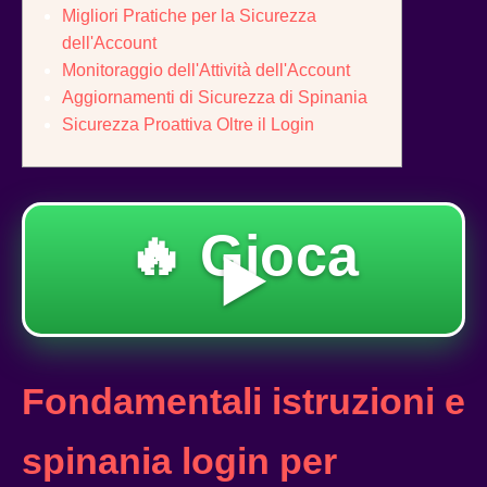
Migliori Pratiche per la Sicurezza
dell'Account
Monitoraggio dell'Attività dell'Account
Aggiornamenti di Sicurezza di Spinania
Sicurezza Proattiva Oltre il Login
🔥 Gioca
▶️
Fondamentali istruzioni e
spinania login per