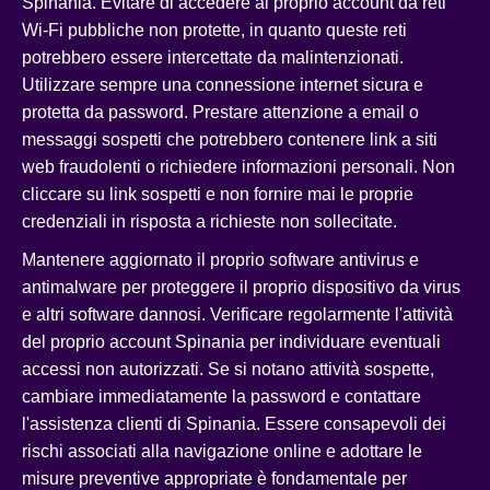
Spinania. Evitare di accedere al proprio account da reti
Wi-Fi pubbliche non protette, in quanto queste reti
potrebbero essere intercettate da malintenzionati.
Utilizzare sempre una connessione internet sicura e
protetta da password. Prestare attenzione a email o
messaggi sospetti che potrebbero contenere link a siti
web fraudolenti o richiedere informazioni personali. Non
cliccare su link sospetti e non fornire mai le proprie
credenziali in risposta a richieste non sollecitate.
Mantenere aggiornato il proprio software antivirus e
antimalware per proteggere il proprio dispositivo da virus
e altri software dannosi. Verificare regolarmente l'attività
del proprio account Spinania per individuare eventuali
accessi non autorizzati. Se si notano attività sospette,
cambiare immediatamente la password e contattare
l'assistenza clienti di Spinania. Essere consapevoli dei
rischi associati alla navigazione online e adottare le
misure preventive appropriate è fondamentale per