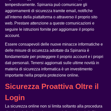
tempestivamente. Spinania può comunicare gli
aggiornamenti di sicurezza tramite email, notifiche
all'interno della piattaforma o attraverso il proprio sito
web. Prestare attenzione a queste comunicazioni e
seguire le istruzioni fornite per aggiornare il proprio
account.
Essere consapevoli delle nuove minacce informatiche e
delle misure di sicurezza adottate da Spinania è
fondamentale per proteggere il proprio account e i propri
dati personali. Tenersi aggiornati sulle ultime novità in
materia di sicurezza informatica è un investimento
importante nella propria protezione online.
Sicurezza Proattiva Oltre il
Login
La sicurezza online non si limita soltanto alla procedura