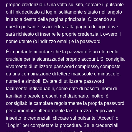
proprie credenziali. Una volta sul sito, cercare il pulsante
o il link dedicato al login, solitamente situato nell'angolo
in alto a destra della pagina principale. Cliccando su
questo pulsante, si accederà alla pagina di login dove
sarà richiesto di inserire le proprie credenziali, ovvero il
nome utente (o indirizzo email) e la password.
È importante ricordare che la password è un elemento
cruciale per la sicurezza del proprio account. Si consiglia
vivamente di utilizzare password complesse, composte
da una combinazione di lettere maiuscole e minuscole,
numeri e simboli. Evitare di utilizzare password
facilmente individuabili, come date di nascita, nomi di
familiari o parole presenti nel dizionario. Inoltre, è
consigliabile cambiare regolarmente la propria password
per aumentare ulteriormente la sicurezza. Dopo aver
inserito le credenziali, cliccare sul pulsante "Accedi" o
"Login" per completare la procedura. Se le credenziali