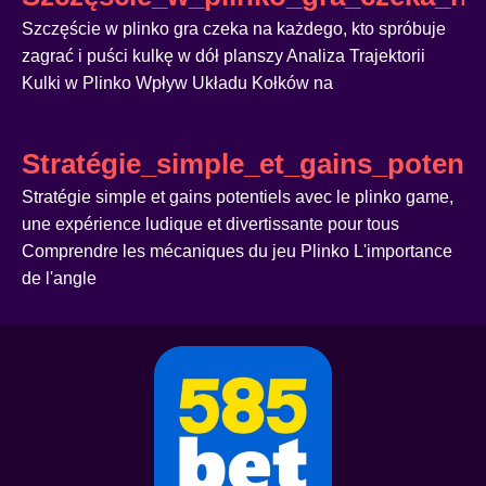
Szczęście w plinko gra czeka na każdego, kto spróbuje
zagrać i puści kulkę w dół planszy Analiza Trajektorii
Kulki w Plinko Wpływ Układu Kołków na
Stratégie_simple_et_gains_potent
Stratégie simple et gains potentiels avec le plinko game,
une expérience ludique et divertissante pour tous
Comprendre les mécaniques du jeu Plinko L'importance
de l'angle