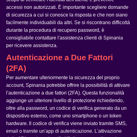
accessi non autorizzati. È importante scegliere domande
di sicurezza a cui si conosce la risposta e che non siano
facilmente individuabili da altri. Se si riscontrano difficoltà
durante la procedura di recupero password, è
consigliabile contattare l'assistenza clienti di Spinania
per ricevere assistenza.
Autenticazione a Due Fattori
(2FA)
Per aumentare ulteriormente la sicurezza del proprio
account, Spinania potrebbe offrire la possibilità di attivare
l'autenticazione a due fattori (2FA). Questa funzionalità
aggiunge un ulteriore livello di protezione richiedendo,
oltre alla password, un codice di verifica generato da un
dispositivo esterno, come uno smartphone o un token
hardware. Il codice di verifica viene inviato tramite SMS,
email o tramite un'app di autenticazione. L'attivazione