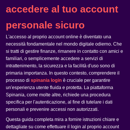
accedere al tuo account
personale sicuro
L'accesso al proprio account online è diventato una
necessità fondamentale nel mondo digitale odierno. Che
si tratti di gestire finanze, rimanere in contatto con amici e
familiari, o semplicemente accedere a servizi di
intrattenimento, la sicurezza e la facilità d'uso sono di
primaria importanza. In questo contesto, comprendere il
processo di
spinania login
è cruciale per garantire
un'esperienza utente fluida e protetta. La piattaforma
Spinania, come molte altre, richiede una procedura
specifica per l'autenticazione, al fine di tutelare i dati
personali e prevenire accessi non autorizzati.
Questa guida completa mira a fornire istruzioni chiare e
dettagliate su come effettuare il login al proprio account