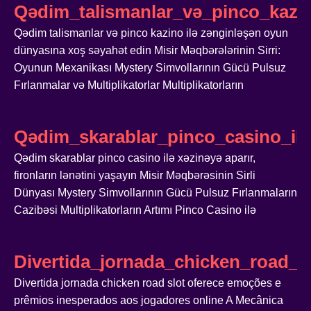
Qədim_talismanlar_və_pinco_kazi
Qədim talismanlar və pinco kazino ilə zənginləşən oyun
dünyasına xoş səyahət edin Misir Məqbərələrinin Sirri:
Oyunun Mexanikası Mystery Simvollarının Gücü Pulsuz
Fırlanmalar və Multiplikatorlar Multiplikatorların
Qədim_skarablar_pinco_casino_ilə_
Qədim skarablar pinco casino ilə xəzinəyə aparır,
fironların lənətini yaşayın Misir Məqbərəsinin Sirli
Dünyası Mystery Simvollarının Gücü Pulsuz Fırlanmaların
Cazibəsi Multiplikatorların Artımı Pinco Casino ilə
Divertida_jornada_chicken_road_
Divertida jornada chicken road slot oferece emoções e
prêmios inesperados aos jogadores online A Mecânica