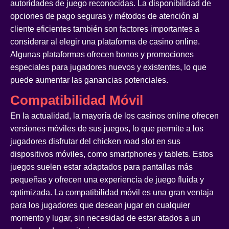
autoridades de juego reconocidas. La disponibilidad de
opciones de pago seguras y métodos de atención al
cliente eficientes también son factores importantes a
considerar al elegir una plataforma de casino online.
Algunas plataformas ofrecen bonos y promociones
especiales para jugadores nuevos y existentes, lo que
puede aumentar las ganancias potenciales.
Compatibilidad Móvil
En la actualidad, la mayoría de los casinos online ofrecen
versiones móviles de sus juegos, lo que permite a los
jugadores disfrutar del chicken road slot en sus
dispositivos móviles, como smartphones y tablets. Estos
juegos suelen estar adaptados para pantallas más
pequeñas y ofrecen una experiencia de juego fluida y
optimizada. La compatibilidad móvil es una gran ventaja
para los jugadores que desean jugar en cualquier
momento y lugar, sin necesidad de estar atados a un