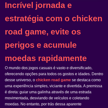
Incrível jornada e
estratégia com o chicken
road game, evite os
perigos e acumule
moedas rapidamente
O mundo dos jogos casuais é vasto e diversificado,
oferecendo opções para todos os gostos e idades. Dentro
desse universo, o
chicken road game
se destaca como
uma experiência simples, viciante e divertida. A premissa
é direta: guiar uma galinha através de uma estrada
movimentada, desviando de veículos e coletando
moedas. No entanto, por trás dessa aparente