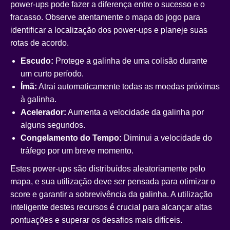
power-ups pode fazer a diferença entre o sucesso e o
fracasso. Observe atentamente o mapa do jogo para
identificar a localização dos power-ups e planeje suas
rotas de acordo.
Escudo:
Protege a galinha de uma colisão durante
um curto período.
Ímã:
Atrai automaticamente todas as moedas próximas
à galinha.
Acelerador:
Aumenta a velocidade da galinha por
alguns segundos.
Congelamento do Tempo:
Diminui a velocidade do
tráfego por um breve momento.
Estes power-ups são distribuídos aleatoriamente pelo
mapa, e sua utilização deve ser pensada para otimizar o
score e garantir a sobrevivência da galinha. A utilização
inteligente destes recursos é crucial para alcançar altas
pontuações e superar os desafios mais difíceis.