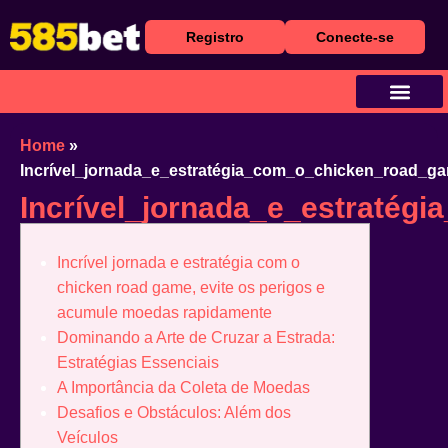
Registro
Conecte-se
Baixar Aplicativo
Caça Níqueis
Cassino Ao Vivo
Home
»
Incrível_jornada_e_estratégia_com_o_chicken_road_
Incrível_jornada_e_estraté
Incrível jornada e estratégia com o
chicken road game, evite os perigos e
acumule moedas rapidamente
Dominando a Arte de Cruzar a Estrada:
Estratégias Essenciais
A Importância da Coleta de Moedas
Desafios e Obstáculos: Além dos
Veículos