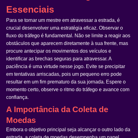
Essenciais
Para se tornar um mestre em atravessar a estrada, é
crucial desenvolver uma estratégia eficaz. Observar o
fluxo do tráfego é fundamental. Não se limite a reagir aos
obstáculos que aparecem diretamente à sua frente, mas
procure antecipar os movimentos dos veículos e
identificar as brechas seguras para atravessar. A
paciência é uma virtude nesse jogo. Evite se precipitar
em tentativas arriscadas, pois um pequeno erro pode
resultar em um fim prematuro da sua jornada. Espere o
momento certo, observe o ritmo do tráfego e avance com
confiança.
A Importância da Coleta de
Moedas
Embora o objetivo principal seja alcançar o outro lado da
estrada, a coleta de moedas desempenha um papel