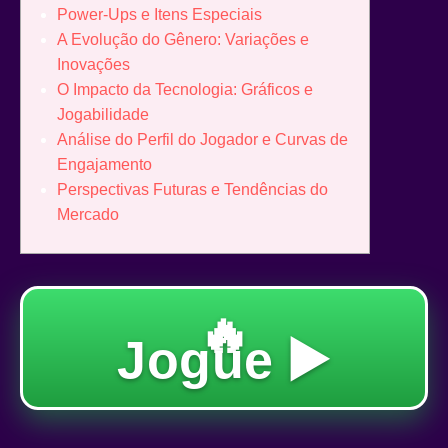
Power-Ups e Itens Especiais
A Evolução do Gênero: Variações e
Inovações
O Impacto da Tecnologia: Gráficos e
Jogabilidade
Análise do Perfil do Jogador e Curvas de
Engajamento
Perspectivas Futuras e Tendências do
Mercado
🔥
Jogue ▶️