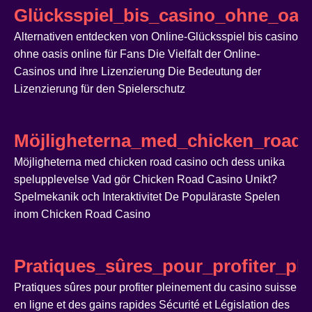
Glücksspiel_bis_casino_ohne_oasi
Alternativen entdecken von Online-Glücksspiel bis casino
ohne oasis online für Fans Die Vielfalt der Online-
Casinos und ihre Lizenzierung Die Bedeutung der
Lizenzierung für den Spielerschutz
Möjligheterna_med_chicken_road_
Möjligheterna med chicken road casino och dess unika
spelupplevelse Vad gör Chicken Road Casino Unikt?
Spelmekanik och Interaktivitet De Populäraste Spelen
inom Chicken Road Casino
Pratiques_sûres_pour_profiter_pl
Pratiques sûres pour profiter pleinement du casino suisse
en ligne et des gains rapides Sécurité et Législation des