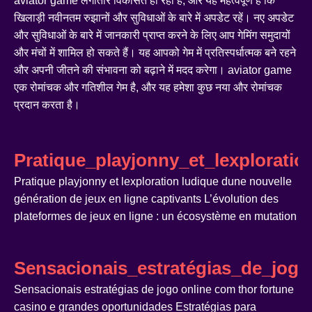
aviator game लगातार विकसित हो रहा है, और यह महत्वपूर्ण है कि
खिलाड़ी नवीनतम रुझानों और सुविधाओं के बारे में अपडेट रहें। नए अपडेट
और सुविधाओं के बारे में जानकारी प्राप्त करने के लिए आप गेमिंग समुदायों
और मंचों में शामिल हो सकते हैं। यह आपको गेम में प्रतिस्पर्धात्मक बने रहने
और अपनी जीतने की संभावना को बढ़ाने में मदद करेगा। aviator game
एक रोमांचक और गतिशील गेम है, और यह हमेशा कुछ नया और रोमांचक
प्रदान करता है।
Pratique_playjonny_et_lexplorati
Pratique playjonny et lexploration ludique dune nouvelle
génération de jeux en ligne captivants L’évolution des
plateformes de jeux en ligne : un écosystème en mutation
Sensacionais_estratégias_de_jog
Sensacionais estratégias de jogo online com thor fortune
casino e grandes oportunidades Estratégias para