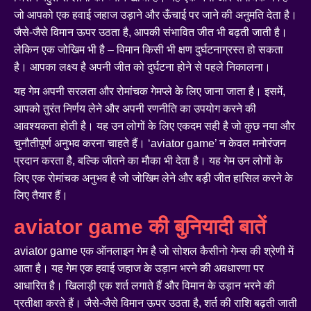
जो आपको एक हवाई जहाज उड़ाने और ऊँचाई पर जाने की अनुमति देता है।
जैसे-जैसे विमान ऊपर उठता है, आपकी संभावित जीत भी बढ़ती जाती है।
लेकिन एक जोखिम भी है – विमान किसी भी क्षण दुर्घटनाग्रस्त हो सकता
है। आपका लक्ष्य है अपनी जीत को दुर्घटना होने से पहले निकालना।
यह गेम अपनी सरलता और रोमांचक गेमप्ले के लिए जाना जाता है। इसमें,
आपको तुरंत निर्णय लेने और अपनी रणनीति का उपयोग करने की
आवश्यकता होती है। यह उन लोगों के लिए एकदम सही है जो कुछ नया और
चुनौतीपूर्ण अनुभव करना चाहते हैं। ‘aviator game’ न केवल मनोरंजन
प्रदान करता है, बल्कि जीतने का मौका भी देता है। यह गेम उन लोगों के
लिए एक रोमांचक अनुभव है जो जोखिम लेने और बड़ी जीत हासिल करने के
लिए तैयार हैं।
aviator game की बुनियादी बातें
aviator game एक ऑनलाइन गेम है जो सोशल कैसीनो गेम्स की श्रेणी में
आता है। यह गेम एक हवाई जहाज के उड़ान भरने की अवधारणा पर
आधारित है। खिलाड़ी एक शर्त लगाते हैं और विमान के उड़ान भरने की
प्रतीक्षा करते हैं। जैसे-जैसे विमान ऊपर उठता है, शर्त की राशि बढ़ती जाती