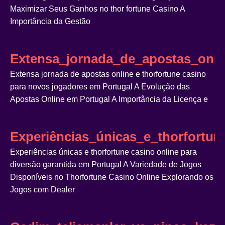
Maximizar Seus Ganhos no thor fortune Casino A
Importância da Gestão
Extensa_jornada_de_apostas_onl
Extensa jornada de apostas online e thorfortune casino
para novos jogadores em Portugal A Evolução das
Apostas Online em Portugal A Importância da Licença e
Experiências_únicas_e_thorfortu
Experiências únicas e thorfortune casino online para
diversão garantida em Portugal A Variedade de Jogos
Disponíveis no Thorfortune Casino Online Explorando os
Jogos com Dealer