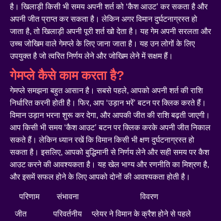
है। खिलाड़ी किसी भी समय अपनी शर्त को ‘कैश आउट’ कर सकता है और
अपनी जीत प्राप्त कर सकता है। लेकिन अगर विमान दुर्घटनाग्रस्त हो
जाता है, तो खिलाड़ी अपनी पूरी शर्त खो देता है। यह गेम अपनी सरलता और
उच्च जोखिम वाले गेमप्ले के लिए जाना जाता है। यह उन लोगों के लिए
उपयुक्त है जो त्वरित निर्णय लेने और जोखिम लेने में सक्षम हैं।
गेमप्ले कैसे काम करता है?
गेमप्ले समझना बहुत आसान है। सबसे पहले, आपको अपनी शर्त की राशि
निर्धारित करनी होती है। फिर, आप ‘उड़ान भरें’ बटन पर क्लिक करते हैं।
विमान उड़ान भरना शुरू कर देगा, और आपकी जीत की राशि बढ़ती जाएगी।
आप किसी भी समय ‘कैश आउट’ बटन पर क्लिक करके अपनी जीत निकाल
सकते हैं। लेकिन ध्यान रखें कि विमान किसी भी क्षण दुर्घटनाग्रस्त हो
सकता है। इसलिए, आपको बुद्धिमानी से निर्णय लेने और सही समय पर कैश
आउट करने की आवश्यकता है। यह खेल भाग्य और रणनीति का मिश्रण है,
और इसमें सफल होने के लिए आपको दोनों की आवश्यकता होती है।
परिणाम
संभावना
विवरण
जीत
परिवर्तनीय
प्लेयर ने विमान के क्रैश होने से पहले