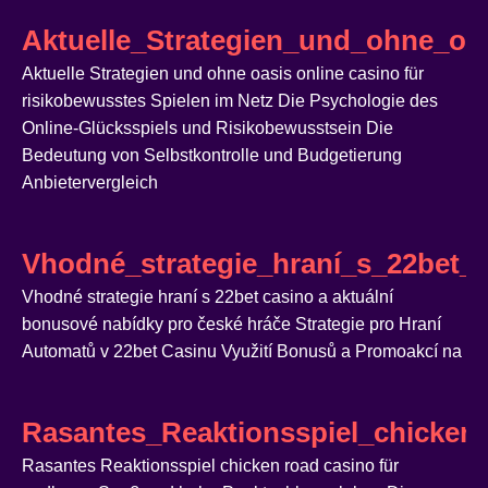
Aktuelle_Strategien_und_ohne_oas
Aktuelle Strategien und ohne oasis online casino für
risikobewusstes Spielen im Netz Die Psychologie des
Online-Glücksspiels und Risikobewusstsein Die
Bedeutung von Selbstkontrolle und Budgetierung
Anbietervergleich
Vhodné_strategie_hraní_s_22bet_
Vhodné strategie hraní s 22bet casino a aktuální
bonusové nabídky pro české hráče Strategie pro Hraní
Automatů v 22bet Casinu Využití Bonusů a Promoakcí na
Rasantes_Reaktionsspiel_chicke
Rasantes Reaktionsspiel chicken road casino für