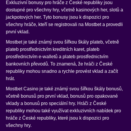
Exkluzivní bonusy pro hráče z České republiky jsou
dostupné pro všechny hry, včetně kasinových her, slotů a
jackpotových her. Tyto bonusy jsou k dispozici pro
všechny hráče, kteří se registrovali na Mostbet a provedli
první vklad.
Mostbet je také známý svou šířkou škály plateb, včetně
plateb prostřednictvím kreditních karet, plateb
prostřednictvím e-walletů a plateb prostřednictvím
bankovních převodů. To znamená, že hráči z České
republiky mohou snadno a rychle provést vklad a začít
hrát.
Mostbet Casino je také známý svou šířkou škály bonusů,
včetně bonusů pro první vklad, bonusů pro opakované
vklady a bonusů pro speciální hry. Hráči z České
republiky mohou také využívat exkluzivních nabídek pro
hráče z České republiky, které jsou k dispozici pro
všechny hry.