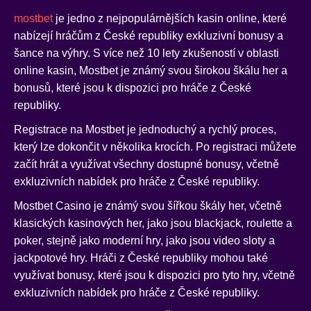
mostbet
je jedno z nejpopulárnějších kasin online, které
nabízejí hráčům z České republiky exkluzivní bonusy a
šance na výhry. S více než 10 lety zkušeností v oblasti
online kasin, Mostbet je známý svou širokou škálu her a
bonusů, které jsou k dispozici pro hráče z České
republiky.
Registrace na Mostbet je jednoduchý a rychlý proces,
který lze dokončit v několika krocích. Po registraci můžete
začít hrát a využívat všechny dostupné bonusy, včetně
exkluzivních nabídek pro hráče z České republiky.
Mostbet Casino je známý svou šířkou škály her, včetně
klasických kasinových her, jako jsou blackjack, roulette a
poker, stejně jako moderní hry, jako jsou video sloty a
jackpotové hry. Hráči z České republiky mohou také
využívat bonusy, které jsou k dispozici pro tyto hry, včetně
exkluzivních nabídek pro hráče z České republiky.