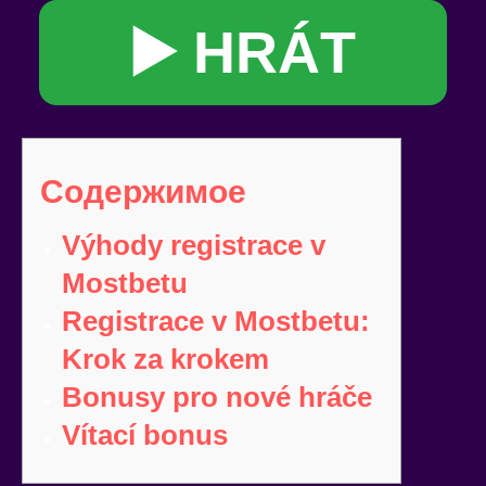
▶️ HRÁT
Содержимое
Výhody registrace v
Mostbetu
Registrace v Mostbetu:
Krok za krokem
Bonusy pro nové hráče
Vítací bonus