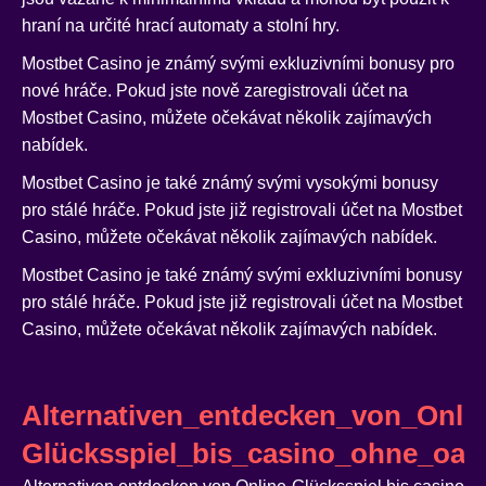
hraní na určité hrací automaty a stolní hry.
Mostbet Casino je známý svými exkluzivními bonusy pro
nové hráče. Pokud jste nově zaregistrovali účet na
Mostbet Casino, můžete očekávat několik zajímavých
nabídek.
Mostbet Casino je také známý svými vysokými bonusy
pro stálé hráče. Pokud jste již registrovali účet na Mostbet
Casino, můžete očekávat několik zajímavých nabídek.
Mostbet Casino je také známý svými exkluzivními bonusy
pro stálé hráče. Pokud jste již registrovali účet na Mostbet
Casino, můžete očekávat několik zajímavých nabídek.
Alternativen_entdecken_von_Onlin
Glücksspiel_bis_casino_ohne_oasi