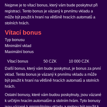
Nejprve je to vítací bonus, který vám bude poskytnut při
registraci. Tento bonus je vázaný k prvnímu vkladu a
může být použit k hraní na většině hracích automatů a
stolních hrách.
Vítací bonus
Typ bonusu
Minimální vklad
Maximální bonus
Vítací bonus
50 CZK
10 000 CZK
Další bonus, který vám bude poskytnut, je bonus za první
vklad. Tento bonus je vázaný k prvnímu vkladu a může
být použit k hraní na většině hracích automatů a stolních
hrách.
Ostatní bonusy, které vám budou poskytnuty, jsou vázané
k určitým hracím automatům a stolním hrám. Tyto bonusy
jsou vázané k minimálnímu vkladu a mohou být použit k