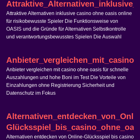
Attraktive_Alternativen_inklusive
Attraktive Alternativen inklusive casino ohne oasis online
für risikobewusste Spieler Die Funktionsweise von
OASIS und die Gründe für Alternativen Selbstkontrolle
und verantwortungsbewusstes Spielen Die Auswahl
Anbieter_vergleichen_mit_casin
Anbieter vergleichen mit casino ohne oasis für schnelle
Auszahlungen und hohe Boni im Test Die Vorteile von
Einzahlungen ohne Registrierung Sicherheit und
Datenschutz im Fokus
Alternativen_entdecken_von_Onlin
Glücksspiel_bis_casino_ohne_oasi
Alternativen entdecken von Online-Glücksspiel bis casino