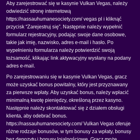
Aby zarejestrować się w kasynie Vulkan Vegas, należy
odwiedzić stronę internetową
https://nassauhumanesociety.com/ vegas pl i kliknąć
przycisk “Zarejestruj się”. Następnie należy wypełnić
formularz rejestracyjny, podając swoje dane osobowe,
takie jak imię, nazwisko, adres e-mail i hasło. Po
wypełnieniu formularza należy potwierdzić swoją
tożsamość, klikając link aktywacyjny wysłany na podany
adres e-mail.
Po zarejestrowaniu się w kasynie Vulkan Vegas, gracz
może uzyskać bonus powitalny, który jest przyznawany
za pierwsze wpłaty. Aby uzyskać bonus, należy wpłacić
minimalną kwotę pieniędzy, określoną przez kasyno.
Następnie należy skontaktować się z działem obsługi
klienta, aby odebrać bonus.
https://nassauhumanesociety.com/ Vulkan Vegas oferuje
różne rodzaje bonusów, w tym bonusy za wpłaty, bonusy
bez depozytu i bonusy lojalnościowe. Gracz może