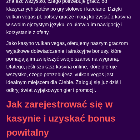
znaleźć wszystko, czego potrzebuje gracz, od
klasycznych slotów po gry stołowe i karciane. Dzięki
vulkan vegas pl, polscy gracze mogą korzystać z kasyna
w swoim ojczystym języku, co ułatwia im nawigację i
korzystanie z oferty.
Jako kasyno vulkan vegas, oferujemy naszym graczom
wyjątkowe doświadczenie i atrakcyjne bonusy, które
pomagają im zwiększyć swoje szanse na wygraną.
Dlatego, jeśli szukasz kasyna online, które oferuje
wszystko, czego potrzebujesz, vulkan vegas jest
idealnym miejscem dla Ciebie. Zaloguj się już dziś i
odkryj świat wyjątkowych gier i promocji.
Jak zarejestrować się w
kasynie i uzyskać bonus
powitalny