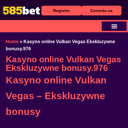
Registro
Conecte-se
Baixar Aplicativo
Caça Níqueis
Cassino Ao Vivo
Home
»
Kasyno online Vulkan Vegas Ekskluzywne
bonusy.976
Kasyno online Vulkan Vegas
Ekskluzywne bonusy.976
Kasyno online Vulkan
Vegas – Ekskluzywne
bonusy