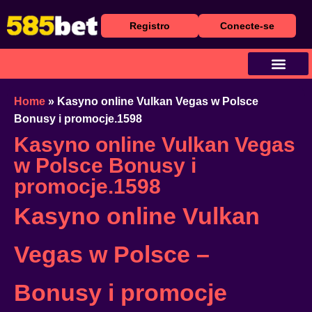
Registro
Conecte-se
Baixar Aplicativo
Caça Níqueis
Cassino Ao Vivo
Home
»
Kasyno online Vulkan Vegas w Polsce
Bonusy i promocje.1598
Kasyno online Vulkan Vegas
w Polsce Bonusy i
promocje.1598
Kasyno online Vulkan
Vegas w Polsce –
Bonusy i promocje