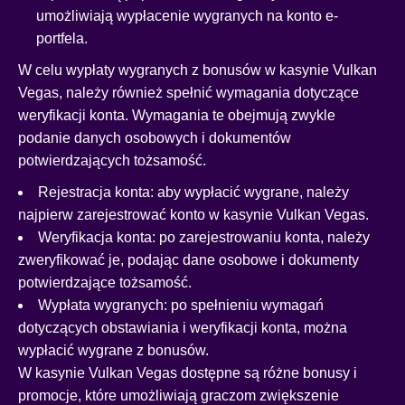
umożliwiają wypłacenie wygranych na konto e-
portfela.
W celu wypłaty wygranych z bonusów w kasynie Vulkan
Vegas, należy również spełnić wymagania dotyczące
weryfikacji konta. Wymagania te obejmują zwykle
podanie danych osobowych i dokumentów
potwierdzających tożsamość.
Rejestracja konta: aby wypłacić wygrane, należy
najpierw zarejestrować konto w kasynie Vulkan Vegas.
Weryfikacja konta: po zarejestrowaniu konta, należy
zweryfikować je, podając dane osobowe i dokumenty
potwierdzające tożsamość.
Wypłata wygranych: po spełnieniu wymagań
dotyczących obstawiania i weryfikacji konta, można
wypłacić wygrane z bonusów.
W kasynie Vulkan Vegas dostępne są różne bonusy i
promocje, które umożliwiają graczom zwiększenie