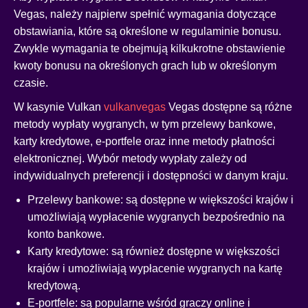
Vegas, należy najpierw spełnić wymagania dotyczące
obstawiania, które są określone w regulaminie bonusu.
Zwykle wymagania te obejmują kilkukrotne obstawienie
kwoty bonusu na określonych grach lub w określonym
czasie.
W kasynie Vulkan
vulkanvegas
Vegas dostępne są różne
metody wypłaty wygranych, w tym przelewy bankowe,
karty kredytowe, e-portfele oraz inne metody płatności
elektronicznej. Wybór metody wypłaty zależy od
indywidualnych preferencji i dostępności w danym kraju.
Przelewy bankowe: są dostępne w większości krajów i
umożliwiają wypłacenie wygranych bezpośrednio na
konto bankowe.
Karty kredytowe: są również dostępne w większości
krajów i umożliwiają wypłacenie wygranych na kartę
kredytową.
E-portfele: są popularne wśród graczy online i