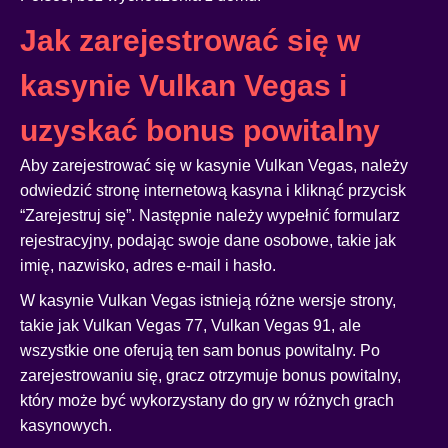
Jak zarejestrować się w
kasynie Vulkan Vegas i
uzyskać bonus powitalny
Aby zarejestrować się w kasynie Vulkan Vegas, należy
odwiedzić stronę internetową kasyna i kliknąć przycisk
“Zarejestruj się”. Następnie należy wypełnić formularz
rejestracyjny, podając swoje dane osobowe, takie jak
imię, nazwisko, adres e-mail i hasło.
W kasynie Vulkan Vegas istnieją różne wersje strony,
takie jak Vulkan Vegas 77, Vulkan Vegas 91, ale
wszystkie one oferują ten sam bonus powitalny. Po
zarejestrowaniu się, gracz otrzymuje bonus powitalny,
który może być wykorzystany do gry w różnych grach
kasynowych.