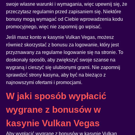
swoje własne warunki i wymagania, więc upewnij się, że
przeczytasz regulamin przed zapisaniem się. Niektóre
bonusy mogą wymagać od Ciebie wprowadzenia kodu
promocyjnego, więc nie zapomnij go wpisać.
Jeśli masz konto w kasynie Vulkan Vegas, możesz
również skorzystać z bonusu za logowanie, który jest
przyznawany za regularne logowanie się na stronie. To
doskonały sposób, aby zwiększyć swoje szanse na
wygraną i cieszyć się ulubionymi grami. Nie zapomnij
sprawdzić strony kasyna, aby być na bieżąco z
najnowszymi ofertami i promocjami.
W jaki sposób wypłacić
wygrane z bonusów w
kasynie Vulkan Vegas
Aby wypłacić wygrane z bonusów w kasynie Vulkan