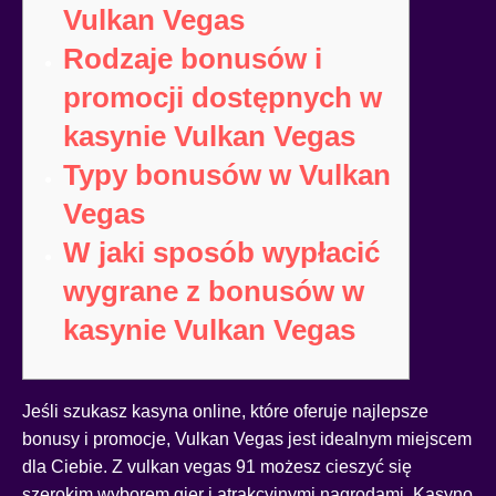
Vulkan Vegas
Rodzaje bonusów i
promocji dostępnych w
kasynie Vulkan Vegas
Typy bonusów w Vulkan
Vegas
W jaki sposób wypłacić
wygrane z bonusów w
kasynie Vulkan Vegas
Jeśli szukasz kasyna online, które oferuje najlepsze
bonusy i promocje, Vulkan Vegas jest idealnym miejscem
dla Ciebie. Z vulkan vegas 91 możesz cieszyć się
szerokim wyborem gier i atrakcyjnymi nagrodami. Kasyno