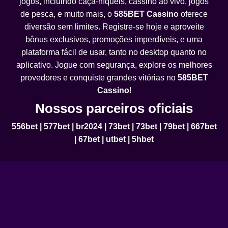
jogos, incluindo caça-níqueis, cassino ao vivo, jogos
de pesca, e muito mais, o
585BET Cassino
oferece
diversão sem limites. Registre-se hoje e aproveite
bônus exclusivos, promoções imperdíveis, e uma
plataforma fácil de usar, tanto no desktop quanto no
aplicativo. Jogue com segurança, explore os melhores
provedores e conquiste grandes vitórias no
585BET
Cassino
!
Nossos parceiros oficiais
556bet
|
577bet
|
br2024
|
73bet
|
73bet
|
79bet
|
667bet
|
67bet
|
utbet
|
5hbet