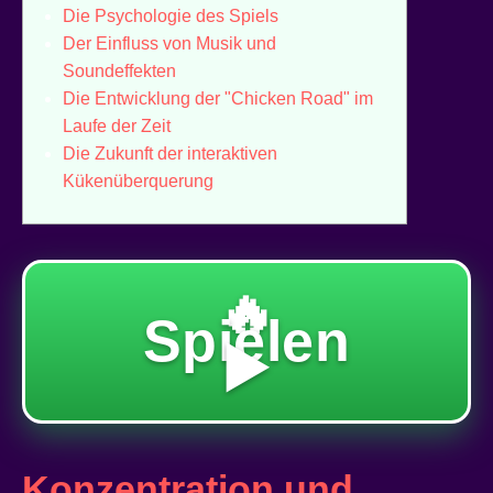
Die Psychologie des Spiels
Der Einfluss von Musik und
Soundeffekten
Die Entwicklung der "Chicken Road" im
Laufe der Zeit
Die Zukunft der interaktiven
Kükenüberquerung
🔥
Spielen
▶️
Konzentration und