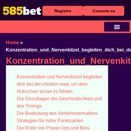
Registro
Conecte-se
Baixar Aplicativo
Caça Níqueis
Cassino Ao Vivo
Home
»
Konzentration_und_Nervenkitzel_begleiten_dich_bei_
Konzentration_und_Nervenki
Konzentration und Nervenkitzel begleiten
dich bei der chicken road, um dein
Hühnchen sicher zu führen
Die Grundlagen der Geschicklichkeit und
des Timings
Die Bedeutung des Verkehrsverhaltens
Strategien für hohe Punktzahlen
Die Rolle von Power-Ups und Boni