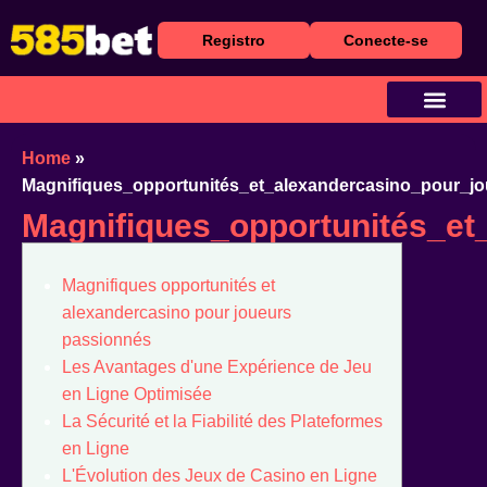
Registro
Conecte-se
Baixar Aplicativo
Caça Níqueis
Cassino Ao Vivo
Home
»
Magnifiques_opportunités_et_alexandercasino_pour_j
Magnifiques_opportunités_et
Magnifiques opportunités et
alexandercasino pour joueurs
passionnés
Les Avantages d'une Expérience de Jeu
en Ligne Optimisée
La Sécurité et la Fiabilité des Plateformes
en Ligne
L'Évolution des Jeux de Casino en Ligne