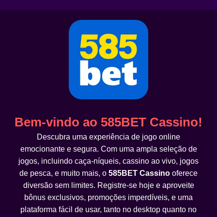
Bem-vindo ao 585BET Cassino!
Descubra uma experiência de jogo online
emocionante e segura. Com uma ampla seleção de
jogos, incluindo caça-níqueis, cassino ao vivo, jogos
de pesca, e muito mais, o
585BET Cassino
oferece
diversão sem limites. Registre-se hoje e aproveite
bônus exclusivos, promoções imperdíveis, e uma
plataforma fácil de usar, tanto no desktop quanto no