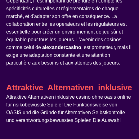
Cependant, il est important de prendre en compte les
spécificités culturelles et réglementaires de chaque
marché, et d'adapter son offre en conséquence. La
collaboration entre les opérateurs et les régulateurs est
essentielle pour créer un environnement de jeu sûr et
équitable pour tous les joueurs. L’avenir des casinos,
comme celui de
alexandercasino
, est prometteur, mais il
exige une adaptation constante et une attention
particulière aux besoins et aux attentes des joueurs.
Attraktive_Alternativen_inklusive
Attraktive Alternativen inklusive casino ohne oasis online
für risikobewusste Spieler Die Funktionsweise von
OASIS und die Gründe für Alternativen Selbstkontrolle
und verantwortungsbewusstes Spielen Die Auswahl