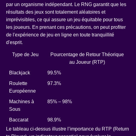
par un organisme indépendant. Le RNG garantit que les
résultats des jeux sont totalement aléatoires et
imprévisibles, ce qui assure un jeu équitable pour tous
les joueurs. En prenant ces précautions, on peut profiter
de l'expérience de jeu en ligne en toute tranquillité
d'esprit.
Type de Jeu
Pourcentage de Retour Théorique
au Joueur (RTP)
Blackjack
99.5%
Roulette
97.3%
Européenne
Machines à
85% – 98%
Sous
Baccarat
98.9%
Le tableau ci-dessus illustre l’importance du RTP (Return