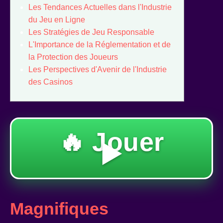
Les Tendances Actuelles dans l'Industrie
du Jeu en Ligne
Les Stratégies de Jeu Responsable
L'Importance de la Réglementation et de
la Protection des Joueurs
Les Perspectives d'Avenir de l'Industrie
des Casinos
🔥 Jouer
▶️
Magnifiques