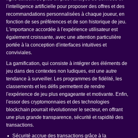
l'intelligence artificielle pour proposer des offres et des
recommandations personnalisées à chaque joueur, en
fonction de ses préférences et de son historique de jeu.
L'importance accordée à l'expérience utilisateur est
également croissante, avec une attention particulière
portée à la conception d'interfaces intuitives et
conviviales.
La gamification, qui consiste à intégrer des éléments de
jeu dans des contextes non ludiques, est une autre
tendance à surveiller. Les programmes de fidélité, les
classements et les défis permettent de rendre
l'expérience de jeu plus engageante et motivante. Enfin,
l'essor des cryptomonnaies et des technologies
blockchain pourrait révolutionner le secteur, en offrant
une plus grande transparence, sécurité et rapidité des
transactions.
Sécurité accrue des transactions grâce à la