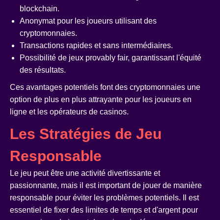
blockchain.
Anonymat pour les joueurs utilisant des
cryptomonnaies.
Transactions rapides et sans intermédiaires.
Possibilité de jeux provably fair, garantissant l'équité
des résultats.
Ces avantages potentiels font des cryptomonnaies une
option de plus en plus attrayante pour les joueurs en
ligne et les opérateurs de casinos.
Les Stratégies de Jeu
Responsable
Le jeu peut être une activité divertissante et
passionnante, mais il est important de jouer de manière
responsable pour éviter les problèmes potentiels. Il est
essentiel de fixer des limites de temps et d'argent pour