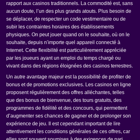
rapport aux casinos traditionnels. La commodité est, sans
aucun doute, l’un des plus grands atouts. Plus besoin de
se déplacer, de respecter un code vestimentaire ou de
subir les contraintes horaires des établissements
physiques. On peut jouer quand on le souhaite, où on le
souhaite, depuis n'importe quel appareil connecté à
Internet. Cette flexibilité est particulièrement appréciée
par les joueurs ayant un emploi du temps chargé ou
vivant dans des régions éloignées des casinos terrestres.
Un autre avantage majeur est la possibilité de profiter de
bonus et de promotions exclusives. Les casinos en ligne
proposent régulièrement des offres alléchantes, telles
que des bonus de bienvenue, des tours gratuits, des
programmes de fidélité et des concours, qui permettent
d’augmenter ses chances de gagner et de prolonger son
expérience de jeu. Il est cependant important de lire
attentivement les conditions générales de ces offres, car
elles sont souvent soumises à des exigences de pari