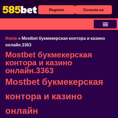
Registro
Conecte-se
Baixar Aplicativo
Caça Níqueis
Cassino Ao Vivo
Home
»
Mostbet букмекерская контора и казино
онлайн.3363
Mostbet букмекерская
контора и казино
онлайн.3363
Mostbet букмекерская
контора и казино
онлайн