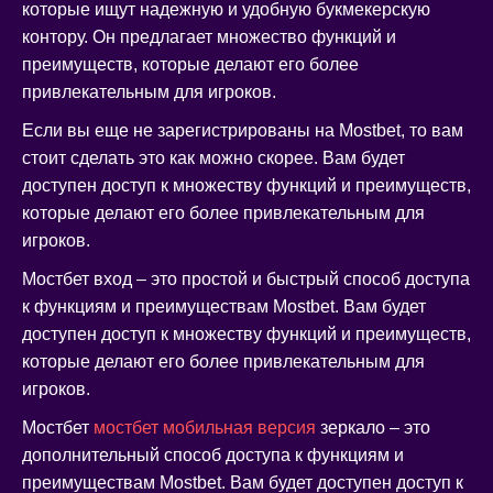
которые ищут надежную и удобную букмекерскую
контору. Он предлагает множество функций и
преимуществ, которые делают его более
привлекательным для игроков.
Если вы еще не зарегистрированы на Mostbet, то вам
стоит сделать это как можно скорее. Вам будет
доступен доступ к множеству функций и преимуществ,
которые делают его более привлекательным для
игроков.
Мостбет вход – это простой и быстрый способ доступа
к функциям и преимуществам Mostbet. Вам будет
доступен доступ к множеству функций и преимуществ,
которые делают его более привлекательным для
игроков.
Мостбет
мостбет мобильная версия
зеркало – это
дополнительный способ доступа к функциям и
преимуществам Mostbet. Вам будет доступен доступ к