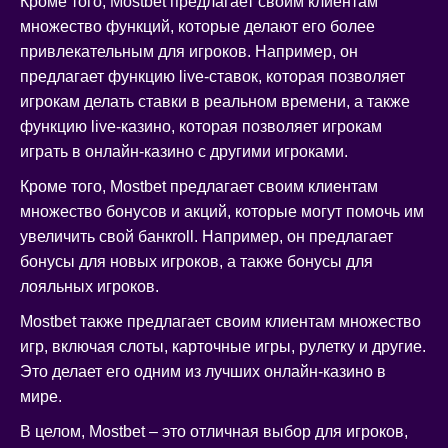
Кроме того, Mostbet предлагает своим клиентам
множество функций, которые делают его более
привлекательным для игроков. Например, он
предлагает функцию live-ставок, которая позволяет
игрокам делать ставки в реальном времени, а также
функцию live-казино, которая позволяет игрокам
играть в онлайн-казино с другими игроками.
Кроме того, Mostbet предлагает своим клиентам
множество бонусов и акций, которые могут помочь им
увеличить свой банкroll. Например, он предлагает
бонусы для новых игроков, а также бонусы для
лояльных игроков.
Mostbet также предлагает своим клиентам множество
игр, включая слоты, карточные игры, рулетку и другие.
Это делает его одним из лучших онлайн-казино в
мире.
В целом, Mostbet – это отличная выбор для игроков,