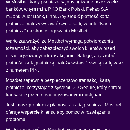
W Mostbet, karty płatnicze są obsługiwane przez wiele
banków, w tym m.in. PKO Bank Polski, Pekao S.A.,
mBank, Alior Bank, i inni. Aby zrobić płatność kartą
płatniczą, należy wstawić swoją kartę w polu “Karta
płatnicza” na stronie logowania Mostbet.
Warto zauważyć, że Mostbet wymaga potwierdzenia
tożsamości, aby zabezpieczyć swoich klientów przed
nieautoryzowanymi transakcjami. Dlatego, aby zrobić
płatność kartą płatniczą, należy wstawić swoją kartę wraz
z numerem PIN.
Mostbet zapewnia bezpieczeństwo transakcji kartą
płatniczą, korzystając z systemu 3D Secure, który chroni
transakcje przed nieautoryzowanymi dostępami.
Jeśli masz problem z płatnością kartą płatniczą, Mostbet
oferuje wsparcie klienta, aby pomóc w rozwiązaniu
problemu.
Warto zauważyć, że Mostbet nie wymaga prowizji za