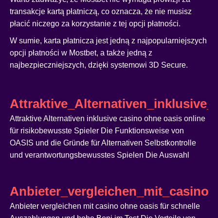
transakcje kartą płatniczą, co oznacza, że nie musisz
płacić niczego za korzystanie z tej opcji płatności.
W sumie, karta płatnicza jest jedną z najpopularniejszych
opcji płatności w Mostbet, a także jedną z
najbezpieczniejszych, dzięki systemowi 3D Secure.
Attraktive_Alternativen_inklusive
Attraktive Alternativen inklusive casino ohne oasis online
für risikobewusste Spieler Die Funktionsweise von
OASIS und die Gründe für Alternativen Selbstkontrolle
und verantwortungsbewusstes Spielen Die Auswahl
Anbieter_vergleichen_mit_casin
Anbieter vergleichen mit casino ohne oasis für schnelle