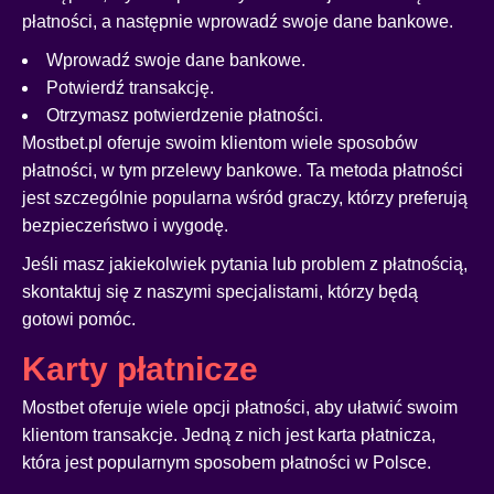
płatności, a następnie wprowadź swoje dane bankowe.
Wprowadź swoje dane bankowe.
Potwierdź transakcję.
Otrzymasz potwierdzenie płatności.
Mostbet.pl oferuje swoim klientom wiele sposobów
płatności, w tym przelewy bankowe. Ta metoda płatności
jest szczególnie popularna wśród graczy, którzy preferują
bezpieczeństwo i wygodę.
Jeśli masz jakiekolwiek pytania lub problem z płatnością,
skontaktuj się z naszymi specjalistami, którzy będą
gotowi pomóc.
Karty płatnicze
Mostbet oferuje wiele opcji płatności, aby ułatwić swoim
klientom transakcje. Jedną z nich jest karta płatnicza,
która jest popularnym sposobem płatności w Polsce.