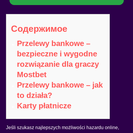
Содержимое
Przelewy bankowe –
bezpieczne i wygodne
rozwiązanie dla graczy
Mostbet
Przelewy bankowe – jak
to działa?
Karty płatnicze
Jeśli szukasz najlepszych możliwości hazardu online,