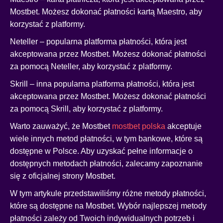
Mostbet. Możesz dokonać płatności kartą Maestro, aby
korzystać z platformy.
Neteller – popularna platforma płatności, która jest
akceptowana przez Mostbet. Możesz dokonać płatności
za pomocą Neteller, aby korzystać z platformy.
Skrill – inna popularna platforma płatności, która jest
akceptowana przez Mostbet. Możesz dokonać płatności
za pomocą Skrill, aby korzystać z platformy.
Warto zauważyć, że Mostbet
mostbet polska
akceptuje
wiele innych metod płatności, w tym bankowe, które są
dostępne w Polsce. Aby uzyskać pełne informacje o
dostępnych metodach płatności, zalecamy zapoznanie
się z oficjalnej strony Mostbet.
W tym artykule przedstawiliśmy różne metody płatności,
które są dostępne na Mostbet. Wybór najlepszej metody
płatności zależy od Twoich indywidualnych potrzeb i