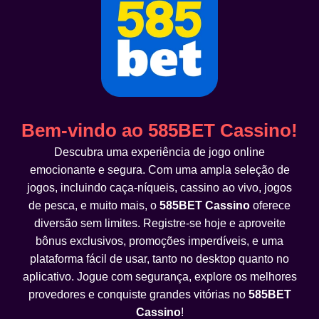
Bem-vindo ao 585BET Cassino!
Descubra uma experiência de jogo online
emocionante e segura. Com uma ampla seleção de
jogos, incluindo caça-níqueis, cassino ao vivo, jogos
de pesca, e muito mais, o
585BET Cassino
oferece
diversão sem limites. Registre-se hoje e aproveite
bônus exclusivos, promoções imperdíveis, e uma
plataforma fácil de usar, tanto no desktop quanto no
aplicativo. Jogue com segurança, explore os melhores
provedores e conquiste grandes vitórias no
585BET
Cassino
!