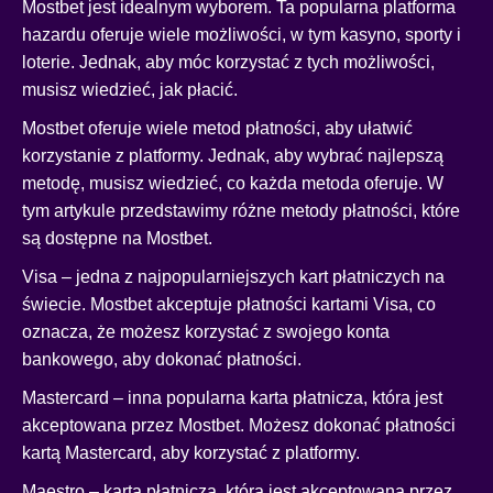
Mostbet jest idealnym wyborem. Ta popularna platforma
hazardu oferuje wiele możliwości, w tym kasyno, sporty i
loterie. Jednak, aby móc korzystać z tych możliwości,
musisz wiedzieć, jak płacić.
Mostbet oferuje wiele metod płatności, aby ułatwić
korzystanie z platformy. Jednak, aby wybrać najlepszą
metodę, musisz wiedzieć, co każda metoda oferuje. W
tym artykule przedstawimy różne metody płatności, które
są dostępne na Mostbet.
Visa – jedna z najpopularniejszych kart płatniczych na
świecie. Mostbet akceptuje płatności kartami Visa, co
oznacza, że możesz korzystać z swojego konta
bankowego, aby dokonać płatności.
Mastercard – inna popularna karta płatnicza, która jest
akceptowana przez Mostbet. Możesz dokonać płatności
kartą Mastercard, aby korzystać z platformy.
Maestro – karta płatnicza, która jest akceptowana przez