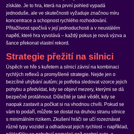
získáte. Je to hra, která na první pohled vypadá
jednoduše, ale ve skutečnosti vyžaduje značnou míru
koncentrace a schopnost rychlého rozhodování.
Přitažlivost spočívá v její jednoduchosti a v neustálém
napětí, které hra vyvolává – každý pokus je nová výzva a
šance překonat vlastní rekord.
Strategie přežití na silnici
Úspěch ve hře s kuřetem a silnicí závisí na kombinaci
rychlých reflexů a promyšlené strategie. Nejde jen o
bezcílné uhýbání autům; je potřeba sledovat vzorce jejich
pohybu a předvídat, kdy se objeví mezery, kterými se dá
bezpečně protáhnout. Důležité je také vědět, kdy se
naopak zastavit a počkat si na vhodnou chvíli. Pokud se
vám to podaří, můžete se dostat na druhou stranu silnice
s minimálním rizikem. Zkušení hráči se učí rozeznávat
různé typy vozidel a odhadovat jejich rychlost – například,