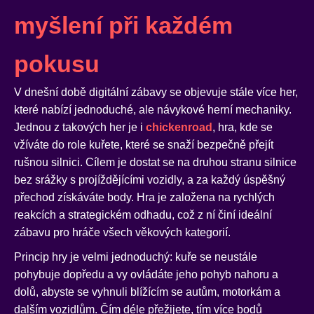
myšlení při každém
pokusu
V dnešní době digitální zábavy se objevuje stále více her,
které nabízí jednoduché, ale návykové herní mechaniky.
Jednou z takových her je i
chickenroad
, hra, kde se
vžíváte do role kuřete, které se snaží bezpečně přejít
rušnou silnici. Cílem je dostat se na druhou stranu silnice
bez srážky s projíždějícími vozidly, a za každý úspěšný
přechod získáváte body. Hra je založena na rychlých
reakcích a strategickém odhadu, což z ní činí ideální
zábavu pro hráče všech věkových kategorií.
Princip hry je velmi jednoduchý: kuře se neustále
pohybuje dopředu a vy ovládáte jeho pohyb nahoru a
dolů, abyste se vyhnuli blížícím se autům, motorkám a
dalším vozidlům. Čím déle přežijete, tím více bodů