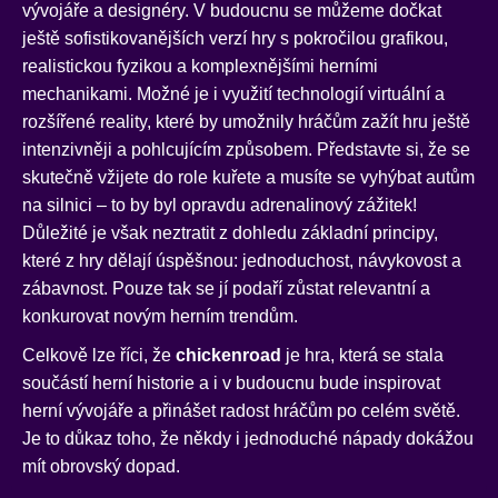
vývojáře a designéry. V budoucnu se můžeme dočkat
ještě sofistikovanějších verzí hry s pokročilou grafikou,
realistickou fyzikou a komplexnějšími herními
mechanikami. Možné je i využití technologií virtuální a
rozšířené reality, které by umožnily hráčům zažít hru ještě
intenzivněji a pohlcujícím způsobem. Představte si, že se
skutečně vžijete do role kuřete a musíte se vyhýbat autům
na silnici – to by byl opravdu adrenalinový zážitek!
Důležité je však neztratit z dohledu základní principy,
které z hry dělají úspěšnou: jednoduchost, návykovost a
zábavnost. Pouze tak se jí podaří zůstat relevantní a
konkurovat novým herním trendům.
Celkově lze říci, že
chickenroad
je hra, která se stala
součástí herní historie a i v budoucnu bude inspirovat
herní vývojáře a přinášet radost hráčům po celém světě.
Je to důkaz toho, že někdy i jednoduché nápady dokážou
mít obrovský dopad.