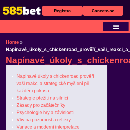
Registro
Conecte-se
Baixar Aplicativo
Caça Níqueis
Cassino Ao Vivo
Home
»
Napínavé_úkoly_s_chickenroad_prověří_vaši_reakci_a_
Napínavé_úkoly_s_chickenroa
Napínavé úkoly s chickenroad prověří
vaši reakci a strategické myšlení při
každém pokusu
Strategie přežití na silnici
Zásady pro začátečníky
Psychologie hry a závislosti
Vliv na pozornost a reflexy
Variace a moderní interpretace