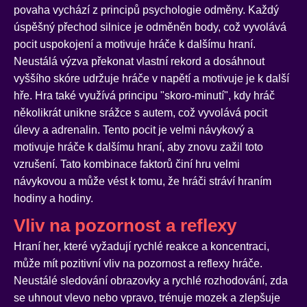
povaha vychází z principů psychologie odměny. Každý
úspěšný přechod silnice je odměněn body, což vyvolává
pocit uspokojení a motivuje hráče k dalšímu hraní.
Neustálá výzva překonat vlastní rekord a dosáhnout
vyššího skóre udržuje hráče v napětí a motivuje je k další
hře. Hra také využívá principu "skoro-minutí", kdy hráč
několikrát unikne srážce s autem, což vyvolává pocit
úlevy a adrenalin. Tento pocit je velmi návykový a
motivuje hráče k dalšímu hraní, aby znovu zažil toto
vzrušení. Tato kombinace faktorů činí hru velmi
návykovou a může vést k tomu, že hráči stráví hraním
hodiny a hodiny.
Vliv na pozornost a reflexy
Hraní her, které vyžadují rychlé reakce a koncentraci,
může mít pozitivní vliv na pozornost a reflexy hráče.
Neustálé sledování obrazovky a rychlé rozhodování, zda
se uhnout vlevo nebo vpravo, trénuje mozek a zlepšuje