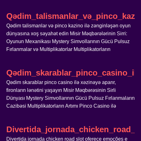
Qədim_talismanlar_və_pinco_kazi
Qədim talismanlar və pinco kazino ilə zənginləşən oyun
dünyasına xoş səyahət edin Misir Məqbərələrinin Sirri:
Oyunun Mexanikası Mystery Simvollarının Gücü Pulsuz
Fırlanmalar və Multiplikatorlar Multiplikatorların
Qədim_skarablar_pinco_casino_ilə_
Qədim skarablar pinco casino ilə xəzinəyə aparır,
fironların lənətini yaşayın Misir Məqbərəsinin Sirli
Dünyası Mystery Simvollarının Gücü Pulsuz Fırlanmaların
Cazibəsi Multiplikatorların Artımı Pinco Casino ilə
Divertida_jornada_chicken_road_
Divertida jornada chicken road slot oferece emoções e