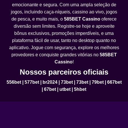
emocionante e segura. Com uma ampla seleção de
jogos, incluindo caça-níqueis, cassino ao vivo, jogos
de pesca, e muito mais, o
585BET Cassino
oferece
diversão sem limites. Registre-se hoje e aproveite
bônus exclusivos, promoções imperdíveis, e uma
plataforma fácil de usar, tanto no desktop quanto no
aplicativo. Jogue com segurança, explore os melhores
provedores e conquiste grandes vitórias no
585BET
Cassino
!
Nossos parceiros oficiais
556bet
|
577bet
|
br2024
|
73bet
|
73bet
|
79bet
|
667bet
|
67bet
|
utbet
|
5hbet