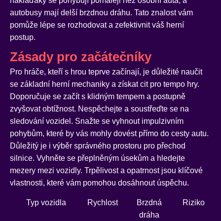
náklaďáky se pohybují pomaleji než osobní auta, a
autobusy mají delší brzdnou dráhu. Tato znalost vám
pomůže lépe se rozhodovat a zefektivnit váš herní
postup.
Zásady pro začátečníky
Pro hráče, kteří s hrou teprve začínají, je důležité naučit
se základní herní mechaniky a získat cit pro tempo hry.
Doporučuje se začít s klidným tempem a postupně
zvyšovat obtížnost. Nespěchejte a soustřeďte se na
sledování vozidel. Snažte se vyhnout impulzivním
pohybům, které by vás mohly dovést přímo do cesty autu.
Důležitý je i výběr správného prostoru pro přechod
silnice. Vyhněte se přeplněným úsekům a hledejte
mezery mezi vozidly. Trpělivost a opatrnost jsou klíčové
vlastnosti, které vám pomohou dosáhnout úspěchu.
Typ vozidla
Rychlost
Brzdná
Riziko
dráha