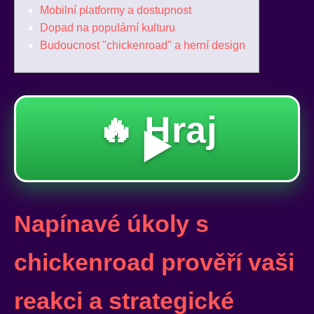
Mobilní platformy a dostupnost
Dopad na populární kulturu
Budoucnost "chickenroad" a herní design
🔥 Hraj
▶️
Napínavé úkoly s
chickenroad prověří vaši
reakci a strategické