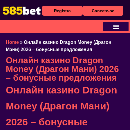
Registro
Conecte-se
Baixar Aplicativo
Caça Níqueis
Cassino Ao Vivo
Home
»
Онлайн казино Dragon Money (Драгон
Мани) 2026 – бонусные предложения
Онлайн казино Dragon
Money (Драгон Мани) 2026
– бонусные предложения
Онлайн казино Dragon
Money (Драгон Мани)
2026 – бонусные