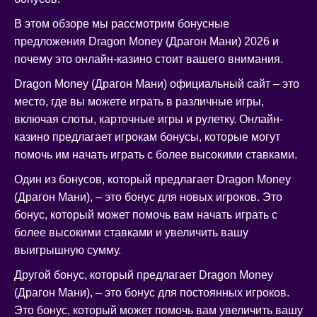
В этом обзоре мы рассмотрим бонусные
предложения Dragon Money (Драгон Мани) 2026 и
почему это онлайн-казино стоит вашего внимания.
Dragon Money (Драгон Мани) официальный сайт – это
место, где вы можете играть в различные игры,
включая слоты, карточные игры и рулетку. Онлайн-
казино предлагает игрокам бонусы, которые могут
помочь им начать играть с более высокими ставками.
Один из бонусов, который предлагает Dragon Money
(Драгон Мани), – это бонус для новых игроков. Это
бонус, который может помочь вам начать играть с
более высокими ставками и увеличить вашу
выигрышную сумму.
Другой бонус, который предлагает Dragon Money
(Драгон Мани), – это бонус для постоянных игроков.
Это бонус, который может помочь вам увеличить вашу