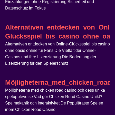
Einzahlungen ohne Registrierung Sicherheit und
Datenschutz im Fokus
Alternativen_entdecken_von_Onlin
Glücksspiel_bis_casino_ohne_oasi
Alternativen entdecken von Online-Glücksspiel bis casino
ohne oasis online für Fans Die Vielfalt der Online-
Casinos und ihre Lizenzierung Die Bedeutung der
Lizenzierung für den Spielerschutz
Möjligheterna_med_chicken_road_
Möjligheterna med chicken road casino och dess unika
spelupplevelse Vad gör Chicken Road Casino Unikt?
Spelmekanik och Interaktivitet De Populäraste Spelen
inom Chicken Road Casino