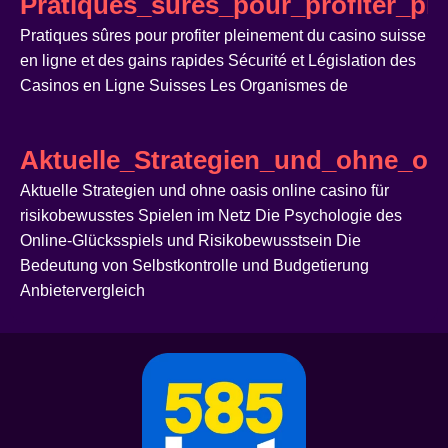
Pratiques_sûres_pour_profiter_pl
Pratiques sûres pour profiter pleinement du casino suisse
en ligne et des gains rapides Sécurité et Législation des
Casinos en Ligne Suisses Les Organismes de
Aktuelle_Strategien_und_ohne_oas
Aktuelle Strategien und ohne oasis online casino für
risikobewusstes Spielen im Netz Die Psychologie des
Online-Glücksspiels und Risikobewusstsein Die
Bedeutung von Selbstkontrolle und Budgetierung
Anbietervergleich