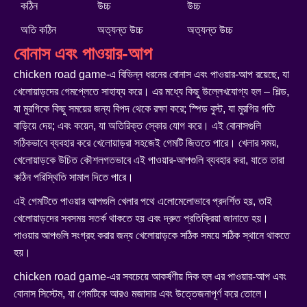
কঠিন
উচ্চ
উচ্চ
অতি কঠিন
অত্যন্ত উচ্চ
অত্যন্ত উচ্চ
বোনাস এবং পাওয়ার-আপ
chicken road game-এ বিভিন্ন ধরনের বোনাস এবং পাওয়ার-আপ রয়েছে, যা
খেলোয়াড়দের গেমপ্লেতে সাহায্য করে। এর মধ্যে কিছু উল্লেখযোগ্য হল – শিল্ড,
যা মুরগিকে কিছু সময়ের জন্য বিপদ থেকে রক্ষা করে; স্পিড বুস্ট, যা মুরগির গতি
বাড়িয়ে দেয়; এবং কয়েন, যা অতিরিক্ত স্কোর যোগ করে। এই বোনাসগুলি
সঠিকভাবে ব্যবহার করে খেলোয়াড়রা সহজেই গেমটি জিততে পারে। খেলার সময়,
খেলোয়াড়কে উচিত কৌশলগতভাবে এই পাওয়ার-আপগুলি ব্যবহার করা, যাতে তারা
কঠিন পরিস্থিতি সামাল দিতে পারে।
এই গেমটিতে পাওয়ার আপগুলি খেলার পথে এলোমেলোভাবে প্রদর্শিত হয়, তাই
খেলোয়াড়দের সবসময় সতর্ক থাকতে হয় এবং দ্রুত প্রতিক্রিয়া জানাতে হয়।
পাওয়ার আপগুলি সংগ্রহ করার জন্য খেলোয়াড়কে সঠিক সময়ে সঠিক স্থানে থাকতে
হয়।
chicken road game-এর সবচেয়ে আকর্ষণীয় দিক হল এর পাওয়ার-আপ এবং
বোনাস সিস্টেম, যা গেমটিকে আরও মজাদার এবং উত্তেজনাপূর্ণ করে তোলে।