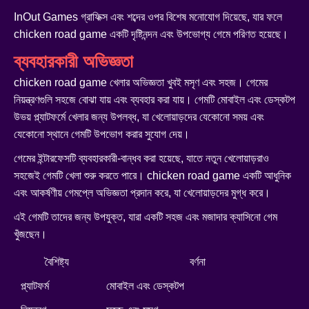
InOut Games গ্রাফিক্স এবং শব্দের ওপর বিশেষ মনোযোগ দিয়েছে, যার ফলে
chicken road game একটি দৃষ্টিনন্দন এবং উপভোগ্য গেমে পরিণত হয়েছে।
ব্যবহারকারী অভিজ্ঞতা
chicken road game খেলার অভিজ্ঞতা খুবই মসৃণ এবং সহজ। গেমের
নিয়ন্ত্রণগুলি সহজে বোঝা যায় এবং ব্যবহার করা যায়। গেমটি মোবাইল এবং ডেস্কটপ
উভয় প্ল্যাটফর্মে খেলার জন্য উপলব্ধ, যা খেলোয়াড়দের যেকোনো সময় এবং
যেকোনো স্থানে গেমটি উপভোগ করার সুযোগ দেয়।
গেমের ইন্টারফেসটি ব্যবহারকারী-বান্ধব করা হয়েছে, যাতে নতুন খেলোয়াড়রাও
সহজেই গেমটি খেলা শুরু করতে পারে। chicken road game একটি আধুনিক
এবং আকর্ষণীয় গেমপ্লে অভিজ্ঞতা প্রদান করে, যা খেলোয়াড়দের মুগ্ধ করে।
এই গেমটি তাদের জন্য উপযুক্ত, যারা একটি সহজ এবং মজাদার ক্যাসিনো গেম
খুঁজছেন।
বৈশিষ্ট্য
বর্ণনা
প্ল্যাটফর্ম
মোবাইল এবং ডেস্কটপ