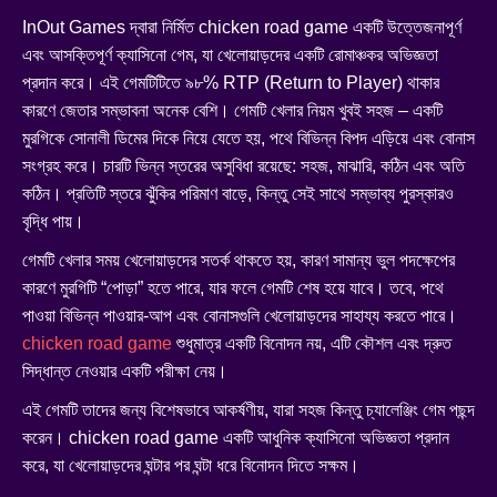
InOut Games দ্বারা নির্মিত chicken road game একটি উত্তেজনাপূর্ণ
এবং আসক্তিপূর্ণ ক্যাসিনো গেম, যা খেলোয়াড়দের একটি রোমাঞ্চকর অভিজ্ঞতা
প্রদান করে। এই গেমটিটিতে ৯৮% RTP (Return to Player) থাকার
কারণে জেতার সম্ভাবনা অনেক বেশি। গেমটি খেলার নিয়ম খুবই সহজ – একটি
মুরগিকে সোনালী ডিমের দিকে নিয়ে যেতে হয়, পথে বিভিন্ন বিপদ এড়িয়ে এবং বোনাস
সংগ্রহ করে। চারটি ভিন্ন স্তরের অসুবিধা রয়েছে: সহজ, মাঝারি, কঠিন এবং অতি
কঠিন। প্রতিটি স্তরে ঝুঁকির পরিমাণ বাড়ে, কিন্তু সেই সাথে সম্ভাব্য পুরস্কারও
বৃদ্ধি পায়।
গেমটি খেলার সময় খেলোয়াড়দের সতর্ক থাকতে হয়, কারণ সামান্য ভুল পদক্ষেপের
কারণে মুরগিটি “পোড়া” হতে পারে, যার ফলে গেমটি শেষ হয়ে যাবে। তবে, পথে
পাওয়া বিভিন্ন পাওয়ার-আপ এবং বোনাসগুলি খেলোয়াড়দের সাহায্য করতে পারে।
chicken road game
শুধুমাত্র একটি বিনোদন নয়, এটি কৌশল এবং দ্রুত
সিদ্ধান্ত নেওয়ার একটি পরীক্ষা নেয়।
এই গেমটি তাদের জন্য বিশেষভাবে আকর্ষণীয়, যারা সহজ কিন্তু চ্যালেঞ্জিং গেম পছন্দ
করেন। chicken road game একটি আধুনিক ক্যাসিনো অভিজ্ঞতা প্রদান
করে, যা খেলোয়াড়দের ঘন্টার পর ঘন্টা ধরে বিনোদন দিতে সক্ষম।