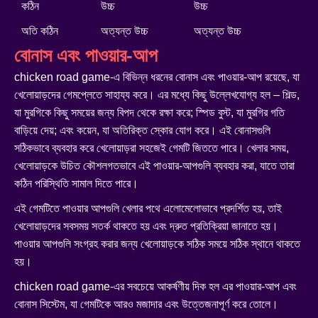
কঠিন
উচ্চ
উচ্চ
অতি কঠিন
অত্যন্ত উচ্চ
অত্যন্ত উচ্চ
বোনাস এবং পাওয়ার-আপ
chicken road game-এ বিভিন্ন ধরনের বোনাস এবং পাওয়ার-আপ রয়েছে, যা
খেলোয়াড়দের গেমপ্লেতে সাহায্য করে। এর মধ্যে কিছু উল্লেখযোগ্য হল – শিল্ড,
যা মুরগিকে কিছু সময়ের জন্য বিপদ থেকে রক্ষা করে; স্পিড বুস্ট, যা মুরগির গতি
বাড়িয়ে দেয়; এবং কয়েন, যা অতিরিক্ত স্কোর যোগ করে। এই বোনাসগুলি
সঠিকভাবে ব্যবহার করে খেলোয়াড়রা সহজেই গেমটি জিততে পারে। খেলার সময়,
খেলোয়াড়কে উচিত কৌশলগতভাবে এই পাওয়ার-আপগুলি ব্যবহার করা, যাতে তারা
কঠিন পরিস্থিতি সামাল দিতে পারে।
এই গেমটিতে পাওয়ার আপগুলি খেলার পথে এলোমেলোভাবে প্রদর্শিত হয়, তাই
খেলোয়াড়দের সবসময় সতর্ক থাকতে হয় এবং দ্রুত প্রতিক্রিয়া জানাতে হয়।
পাওয়ার আপগুলি সংগ্রহ করার জন্য খেলোয়াড়কে সঠিক সময়ে সঠিক স্থানে থাকতে
হয়।
chicken road game-এর সবচেয়ে আকর্ষণীয় দিক হল এর পাওয়ার-আপ এবং
বোনাস সিস্টেম, যা গেমটিকে আরও মজাদার এবং উত্তেজনাপূর্ণ করে তোলে।