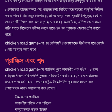
এই ভারসাম্য গেমটিকে বিভিন্ন ধরনের খেলোয়াড়ের জন্য উপযুক্ত করে তোলে।
খেলোয়াড়রা তাদের দক্ষতা এবং পছন্দের উপর ভিত্তি করে স্তরের অসুবিধা নির্বাচন
করতে পারে। যারা নতুন খেলোয়াড়, তাদের জন্য সহজ স্তরটি উপযুক্ত, যেখানে
তারা গেমটি শিখতে এবং অভ্যস্ত হতে পারবে। অন্যদিকে, অভিজ্ঞ খেলোয়াড়রা
কঠিন স্তরে নিজেদের পরীক্ষা করতে পারে এবং বড় পুরস্কার জেতার চেষ্টা করতে
পারে।
chicken road game-এর এই বৈশিষ্ট্যটি খেলোয়াড়দের দীর্ঘ সময় ধরে গেমটি
খেলার আগ্রহ বজায় রাখে।
গ্রাফিক্স এবং শব্দ
chicken road game-এর গ্রাফিক্স খুবই আকর্ষণীয় এবং রঙিন। গেমের
চরিত্রগুলি এবং পরিবেশগুলি সুন্দরভাবে ডিজাইন করা হয়েছে, যা খেলোয়াড়দের
মনোযোগ আকর্ষণ করে। গেমের সাউন্ড ইফেক্টগুলিও খুব বাস্তবসম্মত এবং
গেমপ্লেকে আরও উপভোগ্য করে তোলে।
উচ্চ মানের গ্রাফিক্স
আকর্ষণীয় চরিত্র এবং পরিবেশ
বাস্তবসম্মত সাউন্ড ইফেক্ট