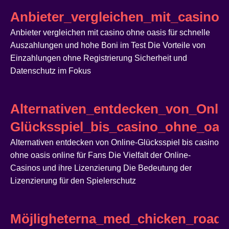
Anbieter_vergleichen_mit_casin
Anbieter vergleichen mit casino ohne oasis für schnelle
Auszahlungen und hohe Boni im Test Die Vorteile von
Einzahlungen ohne Registrierung Sicherheit und
Datenschutz im Fokus
Alternativen_entdecken_von_Onlin
Glücksspiel_bis_casino_ohne_oasi
Alternativen entdecken von Online-Glücksspiel bis casino
ohne oasis online für Fans Die Vielfalt der Online-
Casinos und ihre Lizenzierung Die Bedeutung der
Lizenzierung für den Spielerschutz
Möjligheterna_med_chicken_road_