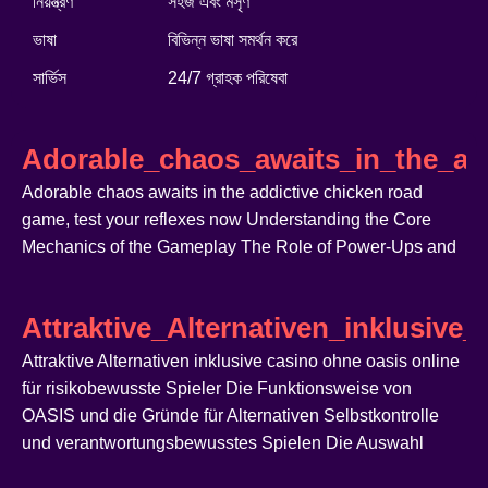
নিয়ন্ত্রণ
সহজ এবং মসৃণ
ভাষা
বিভিন্ন ভাষা সমর্থন করে
সার্ভিস
24/7 গ্রাহক পরিষেবা
Adorable_chaos_awaits_in_the_ad
Adorable chaos awaits in the addictive chicken road
game, test your reflexes now Understanding the Core
Mechanics of the Gameplay The Role of Power-Ups and
Attraktive_Alternativen_inklusive
Attraktive Alternativen inklusive casino ohne oasis online
für risikobewusste Spieler Die Funktionsweise von
OASIS und die Gründe für Alternativen Selbstkontrolle
und verantwortungsbewusstes Spielen Die Auswahl