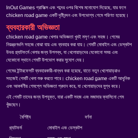
InOut Games গ্রাফিক্স এবং শব্দের ওপর বিশেষ মনোযোগ দিয়েছে, যার ফলে
chicken road game একটি দৃষ্টিনন্দন এবং উপভোগ্য গেমে পরিণত হয়েছে।
ব্যবহারকারী অভিজ্ঞতা
chicken road game খেলার অভিজ্ঞতা খুবই মসৃণ এবং সহজ। গেমের
নিয়ন্ত্রণগুলি সহজে বোঝা যায় এবং ব্যবহার করা যায়। গেমটি মোবাইল এবং ডেস্কটপ
উভয় প্ল্যাটফর্মে খেলার জন্য উপলব্ধ, যা খেলোয়াড়দের যেকোনো সময় এবং
যেকোনো স্থানে গেমটি উপভোগ করার সুযোগ দেয়।
গেমের ইন্টারফেসটি ব্যবহারকারী-বান্ধব করা হয়েছে, যাতে নতুন খেলোয়াড়রাও
সহজেই গেমটি খেলা শুরু করতে পারে। chicken road game একটি আধুনিক
এবং আকর্ষণীয় গেমপ্লে অভিজ্ঞতা প্রদান করে, যা খেলোয়াড়দের মুগ্ধ করে।
এই গেমটি তাদের জন্য উপযুক্ত, যারা একটি সহজ এবং মজাদার ক্যাসিনো গেম
খুঁজছেন।
বৈশিষ্ট্য
বর্ণনা
প্ল্যাটফর্ম
মোবাইল এবং ডেস্কটপ