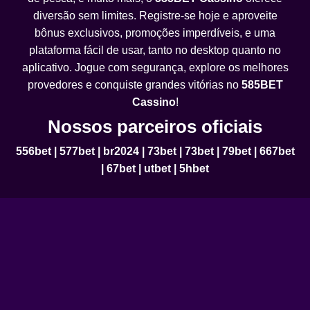
diversão sem limites. Registre-se hoje e aproveite
bônus exclusivos, promoções imperdíveis, e uma
plataforma fácil de usar, tanto no desktop quanto no
aplicativo. Jogue com segurança, explore os melhores
provedores e conquiste grandes vitórias no
585BET
Cassino
!
Nossos parceiros oficiais
556bet
|
577bet
|
br2024
|
73bet
|
73bet
|
79bet
|
667bet
|
67bet
|
utbet
|
5hbet