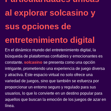
al explorar solcasino y
sus opciones de
entretenimiento digital
En el dinámico mundo del entretenimiento digital, la
búsqueda de plataformas confiables y emocionantes es
constante.
solcasino
se presenta como una opción
intrigante, prometiendo una experiencia de juego diversa
y atractiva. Este espacio virtual no solo ofrece una
variedad de juegos, sino que también se esfuerza por
proporcionar un entorno seguro y regulado para sus
usuarios, lo que lo convierte en un destino popular para
aquellos que buscan la emoción de los juegos de azar en
línea.