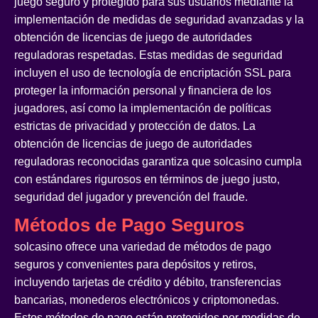
juego seguro y protegido para sus usuarios mediante la
implementación de medidas de seguridad avanzadas y la
obtención de licencias de juego de autoridades
reguladoras respetadas. Estas medidas de seguridad
incluyen el uso de tecnología de encriptación SSL para
proteger la información personal y financiera de los
jugadores, así como la implementación de políticas
estrictas de privacidad y protección de datos. La
obtención de licencias de juego de autoridades
reguladoras reconocidas garantiza que solcasino cumpla
con estándares rigurosos en términos de juego justo,
seguridad del jugador y prevención del fraude.
Métodos de Pago Seguros
solcasino ofrece una variedad de métodos de pago
seguros y convenientes para depósitos y retiros,
incluyendo tarjetas de crédito y débito, transferencias
bancarias, monederos electrónicos y criptomonedas.
Estos métodos de pago están protegidos por medidas de