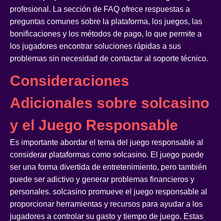
profesional. La sección de FAQ ofrece respuestas a
preguntas comunes sobre la plataforma, los juegos, las
bonificaciones y los métodos de pago, lo que permite a
los jugadores encontrar soluciones rápidas a sus
problemas sin necesidad de contactar al soporte técnico.
Consideraciones
Adicionales sobre solcasino
y el Juego Responsable
Es importante abordar el tema del juego responsable al
considerar plataformas como solcasino. El juego puede
ser una forma divertida de entretenimiento, pero también
puede ser adictivo y generar problemas financieros y
personales. solcasino promueve el juego responsable al
proporcionar herramientas y recursos para ayudar a los
jugadores a controlar su gasto y tiempo de juego. Estas