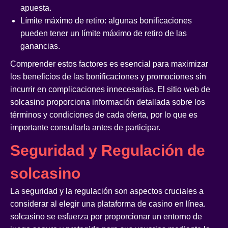
apuesta.
Límite máximo de retiro: algunas bonificaciones
pueden tener un límite máximo de retiro de las
ganancias.
Comprender estos factores es esencial para maximizar
los beneficios de las bonificaciones y promociones sin
incurrir en complicaciones innecesarias. El sitio web de
solcasino proporciona información detallada sobre los
términos y condiciones de cada oferta, por lo que es
importante consultarla antes de participar.
Seguridad y Regulación de
solcasino
La seguridad y la regulación son aspectos cruciales a
considerar al elegir una plataforma de casino en línea.
solcasino se esfuerza por proporcionar un entorno de