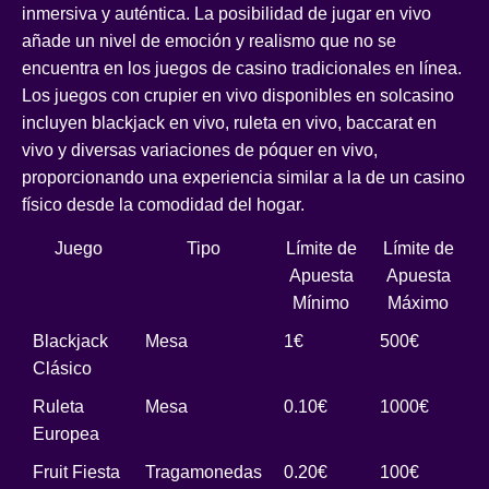
inmersiva y auténtica. La posibilidad de jugar en vivo
añade un nivel de emoción y realismo que no se
encuentra en los juegos de casino tradicionales en línea.
Los juegos con crupier en vivo disponibles en solcasino
incluyen blackjack en vivo, ruleta en vivo, baccarat en
vivo y diversas variaciones de póquer en vivo,
proporcionando una experiencia similar a la de un casino
físico desde la comodidad del hogar.
Juego
Tipo
Límite de
Límite de
Apuesta
Apuesta
Mínimo
Máximo
Blackjack
Mesa
1€
500€
Clásico
Ruleta
Mesa
0.10€
1000€
Europea
Fruit Fiesta
Tragamonedas
0.20€
100€