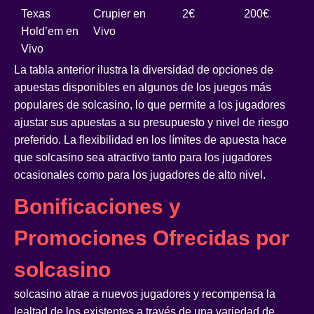
Texas
Crupier en
2€
200€
Hold’em en
Vivo
Vivo
La tabla anterior ilustra la diversidad de opciones de
apuestas disponibles en algunos de los juegos más
populares de solcasino, lo que permite a los jugadores
ajustar sus apuestas a su presupuesto y nivel de riesgo
preferido. La flexibilidad en los límites de apuesta hace
que solcasino sea atractivo tanto para los jugadores
ocasionales como para los jugadores de alto nivel.
Bonificaciones y
Promociones Ofrecidas por
solcasino
solcasino atrae a nuevos jugadores y recompensa la
lealtad de los existentes a través de una variedad de