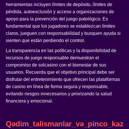
herramientas incluyen límites de depósito, límites de
pérdida, autoexclusión y acceso a organizaciones de
apoyo para la prevención del juego patológico. Es
fundamental que los jugadores se establezcan límites
claros, jueguen con responsabilidad y busquen ayuda si
sienten que están perdiendo el control.
La transparencia en las políticas y la disponibilidad de
recursos de juego responsable demuestran el
compromiso de solcasino con el bienestar de sus
usuarios. Recuerda que el objetivo principal debe ser
disfrutar del entretenimiento que ofrecen las plataformas
de casino en línea de forma segura y responsable,
evitando riesgos innecesarios y priorizando la salud
financiera y emocional.
Qədim_talismanlar_və_pinco_kazi