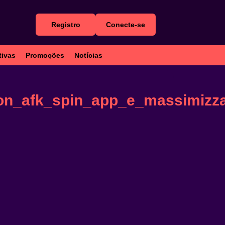
Registro
Conecte-se
tivas
Promoções
Notícias
_con_afk_spin_app_e_massimizz