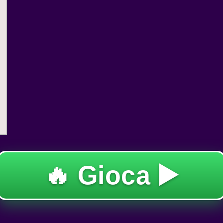
🔥 Gioca ▶️