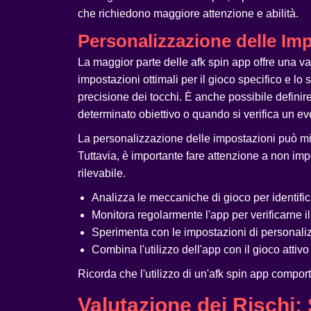
che richiedono maggiore attenzione e abilità.
Personalizzazione delle Im
La maggior parte delle afk spin app offre una v
impostazioni ottimali per il gioco specifico e lo s
precisione dei tocchi. È anche possibile defini
determinato obiettivo o quando si verifica un ev
La personalizzazione delle impostazioni può miglio
Tuttavia, è importante fare attenzione a non imp
rilevabile.
Analizza le meccaniche di gioco per identifica
Monitora regolarmente l'app per verificarne i
Sperimenta con le impostazioni di personaliz
Combina l'utilizzo dell'app con il gioco attivo
Ricorda che l'utilizzo di un'afk spin app comporta
Valutazione dei Rischi: 