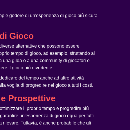
 app e godere di un'esperienza di gioco più sicura
di Gioco
 diverse alternative che possono essere
roprio tempo di gioco, ad esempio, sfruttando al
i a una gilda o a una community di giocatori e
ere il gioco più divertente.
i dedicare del tempo anche ad altre attività
lla voglia di progredire nel gioco a tutti i costi.
 e Prospettive
ottimizzare il proprio tempo e progredire più
i garantire un'esperienza di gioco equa per tutti.
a rilevare. Tuttavia, è anche probabile che gli