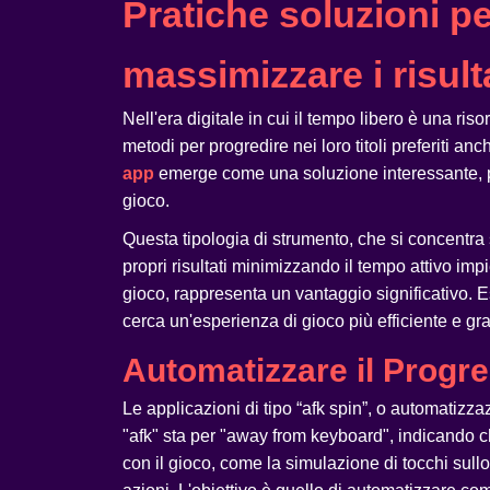
Pratiche soluzioni pe
massimizzare i risult
Nell'era digitale in cui il tempo libero è una ris
metodi per progredire nei loro titoli preferiti
app
emerge come una soluzione interessante, pr
gioco.
Questa tipologia di strumento, che si concentra 
propri risultati minimizzando il tempo attivo im
gioco, rappresenta un vantaggio significativo. Es
cerca un'esperienza di gioco più efficiente e grat
Automatizzare il Progr
Le applicazioni di tipo “afk spin”, o automatizza
"afk" sta per "away from keyboard", indicando ch
con il gioco, come la simulazione di tocchi sullo