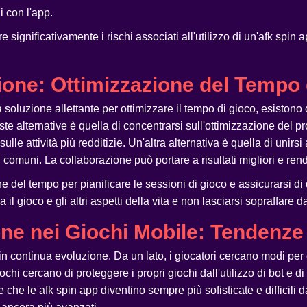
i con l'app.
significativamente i rischi associati all'utilizzo di un'afk spin
ione: Ottimizzazione del Tempo 
luzione allettante per ottimizzare il tempo di gioco, esistono
ste alternative è quella di concentrarsi sull'ottimizzazione del p
le attività più redditizie. Un'altra alternativa è quella di unirs
i comuni. La collaborazione può portare a risultati migliori e rend
one del tempo per pianificare le sessioni di gioco e assicurarsi d
 il gioco e gli altri aspetti della vita e non lasciarsi sopraffare da
one nei Giochi Mobile: Tendenze
 in continua evoluzione. Da un lato, i giocatori cercano modi per 
iochi cercano di proteggere i propri giochi dall'utilizzo di bot e d
he le afk spin app diventino sempre più sofisticate e difficili d