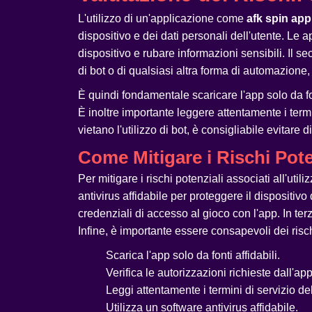
L'utilizzo di un'applicazione come
afk spin app
dispositivo e dei dati personali dell'utente. L
dispositivo e rubare informazioni sensibili. Il se
di bot o di qualsiasi altra forma di automazione,
È quindi fondamentale scaricare l'app solo da font
È inoltre importante leggere attentamente i termin
vietano l'utilizzo di bot, è consigliabile evitare d
Come Mitigare i Rischi Pote
Per mitigare i rischi potenziali associati all'uti
antivirus affidabile per proteggere il dispositi
credenziali di accesso al gioco con l'app. In te
Infine, è importante essere consapevoli dei rischi
Scarica l'app solo da fonti affidabili.
Verifica le autorizzazioni richieste dall'app
Leggi attentamente i termini di servizio de
Utilizza un software antivirus affidabile.