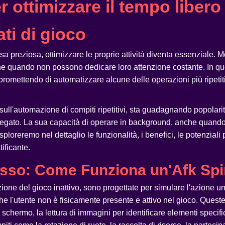
r ottimizzare il tempo libero
ati di gioco
orsa preziosa, ottimizzare le proprie attività diventa essenziale.
 anche quando non possono dedicare loro attenzione costante. In 
omettendo di automatizzare alcune delle operazioni più ripeti
sull'automazione di compiti ripetitivi, sta guadagnando popolari
piegato. La sua capacità di operare in background, anche quando 
ploreremo nel dettaglio le funzionalità, i benefici, le potenziali 
ificante.
esso: Come Funziona un'Afk Sp
zione del gioco inattivo, sono progettate per simulare l'azione um
e l'utente non è fisicamente presente e attivo nel gioco. Queste
 schermo, la lettura di immagini per identificare elementi specif