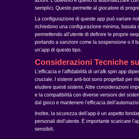
azioni. L'obiettivo è quello di automatizzare com
semplici. Questo permette al giocatore di progre
La configurazione di queste app può variare no
richiedono una configurazione minima, basata su
permettendo all'utente di definire le proprie sequ
portando a sanzioni come la sospensione o il ban
un'app di questo tipo.
Considerazioni Tecniche su
L'efficacia e l'affidabilità di un'afk spin app di
cruciale. I sistemi anti-bot sono progettati per 
eludere questi sistemi. Altre considerazioni impo
e la compatibilità con diverse versioni del sist
dal gioco e mantenere l'efficacia dell'automazio
Inoltre, la sicurezza dell'app è un aspetto fonda
personali dell'utente. È importante scaricare l'a
sensibili.