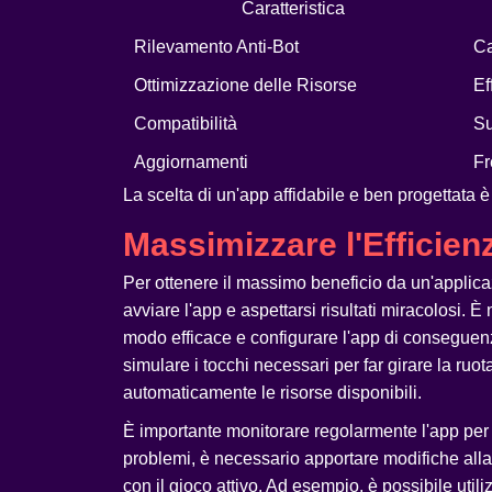
Caratteristica
Rilevamento Anti-Bot
Ca
Ottimizzazione delle Risorse
Ef
Compatibilità
Su
Aggiornamenti
Fr
La scelta di un'app affidabile e ben progettata è
Massimizzare l'Efficienz
Per ottenere il massimo beneficio da un'appli
avviare l'app e aspettarsi risultati miracolosi.
modo efficace e configurare l'app di conseguenza
simulare i tocchi necessari per far girare la ruot
automaticamente le risorse disponibili.
È importante monitorare regolarmente l'app per a
problemi, è necessario apportare modifiche alla c
con il gioco attivo. Ad esempio, è possibile utiliz