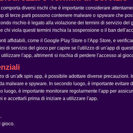
comporta diversi rischi che è importante considerare attentament
e app di terze parti possono contenere malware o spyware che p
condo rischio è legato alla violazione dei termini di servizio del g
 e chi viola questi termini rischia la sospensione o il ban dell'ac
i affidabili, come il Google Play Store o l'App Store, e verificare
i di servizio del gioco per capire se l'utilizzo di un'app di questo
i utilizzare l'app, altrimenti si rischia di perdere l'accesso al gioc
nziali
lizzo di un'afk spin app, è possibile adottare diverse precauzioni. 
vo da malware e spyware. In secondo luogo, è importante evitare 
rzo luogo, è importante monitorare regolarmente l'app per assicu
 e accettarli prima di iniziare a utilizzare l'app.
.
l gioco.