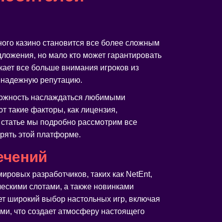
ного казино становится все более сложным
ложения, но мало кто может гарантировать
ает все больше внимания игроков из
, надежную репутацию.
зможность наслаждаться любимыми
т такие факторы, как лицензия,
 статье мы подробно рассмотрим все
ерять этой платформе.
ечений
ировых разработчиков, таких как NetEnt,
ическими слотами, а также новинками
т широкий выбор настольных игр, включая
ами, что создает атмосферу настоящего