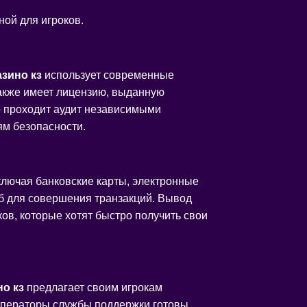
ной для игроков.
зино кз
использует современные
также имеет лицензию, выданную
но проходит аудит независимыми
ям безопасности.
ключая банковские карты, электронные
б для совершения транзакций. Вывод
ов, которые хотят быстро получить свои
о кз
предлагает своим игрокам
. Операторы службы поддержки готовы