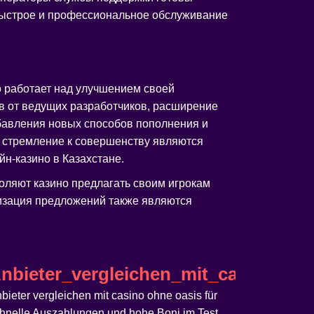
 Быстрое и профессиональное обслуживание
о работает над улучшением своей
в от ведущих разработчиков, расширение
бавления новых способов пополнения и
и стремление к совершенству являются
н-казино в Казахстане.
ляют казино предлагать своим игрокам
изация предложений также являются
test_your_reflexes_now
ive_casino_ohne_oasis_online_für_ri
nbieter_vergleichen_mit_casino_o
bieter vergleichen mit casino ohne oasis für
hnelle Auszahlungen und hohe Boni im Test