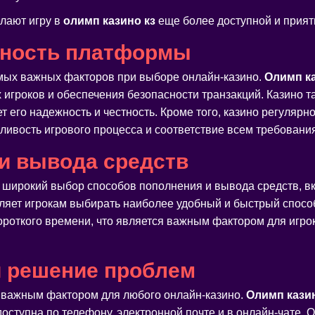
лают игру в
олимп казино кз
еще более доступной и прият
жность платформы
амых важных факторов при выборе онлайн-казино.
Олимп ка
игроков и обеспечения безопасности транзакций. Казино 
т его надежность и честность. Кроме того, казино регуляр
ивость игрового процесса и соответствие всем требовани
и вывода средств
 широкий выбор способов пополнения и вывода средств, в
оляет игрокам выбирать наиболее удобный и быстрый спосо
ороткого времени, что является важным фактором для игрок
и решение проблем
 важным фактором для любого онлайн-казино.
Олимп казин
доступна по телефону, электронной почте и в онлайн-чате