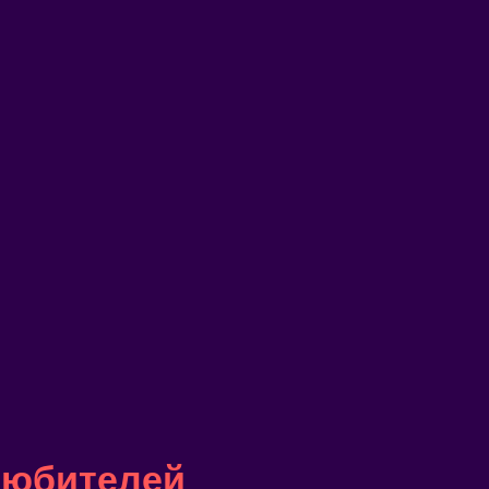
любителей