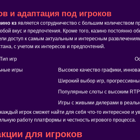
в и адаптация под игроков
зино кз
является сотрудничество с большим количеством пр
юбой вкус и предпочтения. Кроме того, казино постоянно о
мели доступ к самым актуальным и интересным развлечениям
тана, с учетом их интересов и предпочтений.
Тип игр
О
ьные игры
Высокое качество графики, иннов
Широкий выбор игр, прогрессивн
Популярные слоты с высоким RTP
Игры с живыми дилерами в реаль
каждый игрок сможет найти для себя что-то интересное и у
ильную работу платформы и честность игрового процесса.
акции для игроков