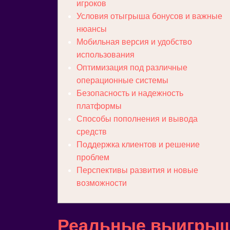
игроков
Условия отыгрыша бонусов и важные
нюансы
Мобильная версия и удобство
использования
Оптимизация под различные
операционные системы
Безопасность и надежность
платформы
Способы пополнения и вывода
средств
Поддержка клиентов и решение
проблем
Перспективы развития и новые
возможности
Реальные выигрыши