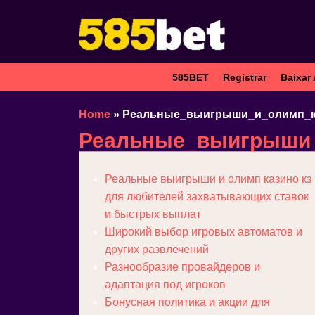
585BET
Registrar
Baixar 
Home
»
Реальные_выигрыши_и_олимп_к
Реальные_выигрыши_
Реальные выигрыши и олимп казино кз
для любителей захватывающих ставок
и быстрых выплат
Широкий выбор игровых автоматов и
других развлечений
Разнообразие провайдеров и
адаптация под игроков
Бонусная политика и акции для