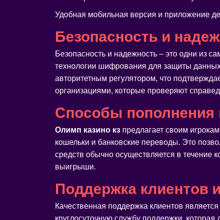
Удобная мобильная версия и приложение де
Безопасность и наде
Безопасность и надежность – это одни из с
технологии шифрования для защиты данных 
авторитетным регулятором, что подтверждае
организациями, которые проверяют справедл
Способы пополнения 
Олимп казино кз
предлагает своим игрокам
кошельки и банковские переводы. Это позв
средств обычно осуществляется в течение к
выигрыши.
Поддержка клиентов 
Качественная поддержка клиентов является
круглосуточную службу поддержки, которая 