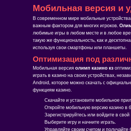
Мобильная версия и 
В современном мире мобильные устройства 
важным фактором для многих игроков.
Олим
любимые игры в любом месте и в любое вре
такую же функциональность, как и десктопная
используя свои смартфоны или планшеты.
Оптимизация под различ
Мобильная версия
олимп казино кз
оптимиз
играть в казино на своих устройствах, нез
Android, которое можно скачать с официаль
функциям казино.
Скачайте и установите мобильное прил
Откройте мобильную версию казино в б
Зарегистрируйтесь или войдите в свой 
Выберите игру и начните играть.
Управляйте своим счетом и получайте 