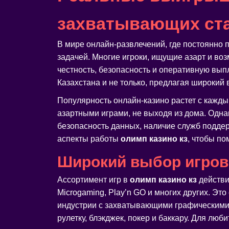
захватывающих ст
В мире онлайн-развлечений, где постоянно
задачей. Многие игроки, ищущие азарт и во
честность, безопасность и оперативную вы
Казахстана и не только, предлагая широкий
Популярность онлайн-казино растет с кажд
азартными играми, не выходя из дома. Однак
безопасность данных, наличие служб поддер
аспекты работы
олимп казино кз
, чтобы по
Широкий выбор игров
Ассортимент игр в
олимп казино кз
действи
Microgaming, Play’n GO и многих других. Эт
индустрии с захватывающими графическими 
рулетку, блэкджек, покер и баккару. Для л