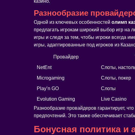
казино.
Разнообразие провайдеро
Одной из ключевых особенностей
олимп ка
предлагать игрокам широкий выбор игр на л
игры и следя за тем, чтобы игроки всегда и
игры, адаптированные под игроков из Казахс
Провайдер
NetEnt
Слоты, настол
Microgaming
Слоты, покер
Play’n GO
Слоты
Evolution Gaming
Live Casino
Разнообразие провайдеров гарантирует, что 
предпочтений. Это также обеспечивает стаб
Бонусная политика и 