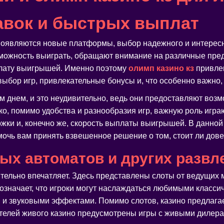
авок и быстрых выплат
 появляются новые платформы, выбор надежного и интерес
зможность выиграть, обращают внимание на различные пред
плату выигрышей. Именно поэтому
олимп казино кз
привлек
 выбор игр, привлекательные бонусы и, что особенно важно
ым днем, и это неудивительно, ведь они предоставляют во
о, помимо удобства и разнообразия игр, важную роль играю
жки и, конечно же, скорость выплаты выигрышей. В данной
мочь вам принять взвешенное решение о том, стоит ли дов
ых автоматов и других развл
тельно впечатляет. Здесь представлены слоты от ведущих м
о означает, что игроки могут наслаждаться любимыми класс
и звуковыми эффектами. Помимо слотов, казино предлагае
юбителей живого казино предусмотрены игры с живыми дилер