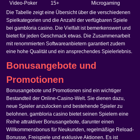
Video-Poker
15+
Microgaming
Die Tabelle zeigt eine Übersicht über die verschiedenen
Spielkategorien und die Anzahl der verfügbaren Spiele
bei gambloria casino. Die Vielfalt ist bemerkenswert und
bietet für jeden Geschmack etwas. Die Zusammenarbeit
mit renommierten Softwareanbietern garantiert zudem
eine hohe Qualität und ein ansprechendes Spielerlebnis.
Bonusangebote und
Promotionen
Bonusangebote und Promotionen sind ein wichtiger
Bestandteil der Online-Casino-Welt. Sie dienen dazu,
neue Spieler anzulocken und bestehende Spieler zu
belohnen. gambloria casino bietet seinen Spielern eine
Reihe attraktiver Bonusangebote, darunter einen
Willkommensbonus für Neukunden, regelmäßige Reload-
Bonusse, Freispiele und exklusive Aktionen. Es ist