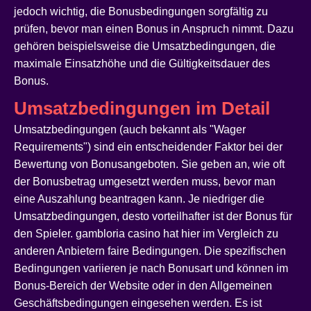
jedoch wichtig, die Bonusbedingungen sorgfältig zu
prüfen, bevor man einen Bonus in Anspruch nimmt. Dazu
gehören beispielsweise die Umsatzbedingungen, die
maximale Einsatzhöhe und die Gültigkeitsdauer des
Bonus.
Umsatzbedingungen im Detail
Umsatzbedingungen (auch bekannt als "Wager
Requirements") sind ein entscheidender Faktor bei der
Bewertung von Bonusangeboten. Sie geben an, wie oft
der Bonusbetrag umgesetzt werden muss, bevor man
eine Auszahlung beantragen kann. Je niedriger die
Umsatzbedingungen, desto vorteilhafter ist der Bonus für
den Spieler. gambloria casino hat hier im Vergleich zu
anderen Anbietern faire Bedingungen. Die spezifischen
Bedingungen variieren je nach Bonusart und können im
Bonus-Bereich der Website oder in den Allgemeinen
Geschäftsbedingungen eingesehen werden. Es ist