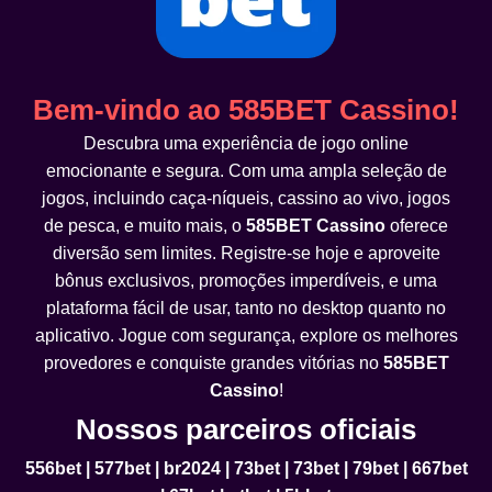
Bem-vindo ao 585BET Cassino!
Descubra uma experiência de jogo online
emocionante e segura. Com uma ampla seleção de
jogos, incluindo caça-níqueis, cassino ao vivo, jogos
de pesca, e muito mais, o
585BET Cassino
oferece
diversão sem limites. Registre-se hoje e aproveite
bônus exclusivos, promoções imperdíveis, e uma
plataforma fácil de usar, tanto no desktop quanto no
aplicativo. Jogue com segurança, explore os melhores
provedores e conquiste grandes vitórias no
585BET
Cassino
!
Nossos parceiros oficiais
556bet
|
577bet
|
br2024
|
73bet
|
73bet
|
79bet
|
667bet