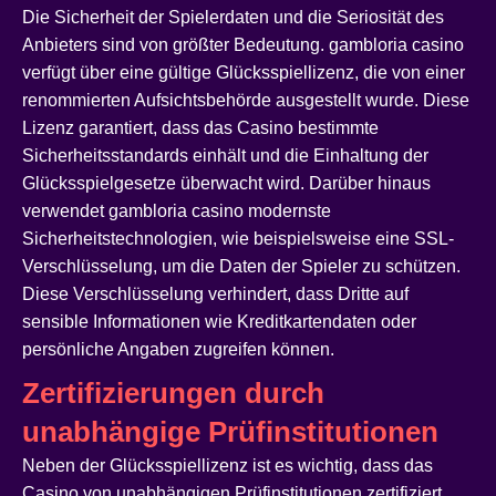
Die Sicherheit der Spielerdaten und die Seriosität des
Anbieters sind von größter Bedeutung. gambloria casino
verfügt über eine gültige Glücksspiellizenz, die von einer
renommierten Aufsichtsbehörde ausgestellt wurde. Diese
Lizenz garantiert, dass das Casino bestimmte
Sicherheitsstandards einhält und die Einhaltung der
Glücksspielgesetze überwacht wird. Darüber hinaus
verwendet gambloria casino modernste
Sicherheitstechnologien, wie beispielsweise eine SSL-
Verschlüsselung, um die Daten der Spieler zu schützen.
Diese Verschlüsselung verhindert, dass Dritte auf
sensible Informationen wie Kreditkartendaten oder
persönliche Angaben zugreifen können.
Zertifizierungen durch
unabhängige Prüfinstitutionen
Neben der Glücksspiellizenz ist es wichtig, dass das
Casino von unabhängigen Prüfinstitutionen zertifiziert