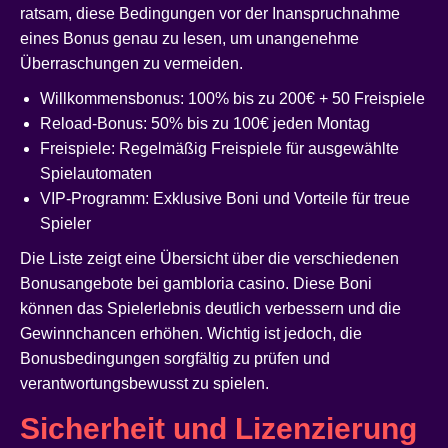
ratsam, diese Bedingungen vor der Inanspruchnahme
eines Bonus genau zu lesen, um unangenehme
Überraschungen zu vermeiden.
Willkommensbonus: 100% bis zu 200€ + 50 Freispiele
Reload-Bonus: 50% bis zu 100€ jeden Montag
Freispiele: Regelmäßig Freispiele für ausgewählte
Spielautomaten
VIP-Programm: Exklusive Boni und Vorteile für treue
Spieler
Die Liste zeigt eine Übersicht über die verschiedenen
Bonusangebote bei gambloria casino. Diese Boni
können das Spielerlebnis deutlich verbessern und die
Gewinnchancen erhöhen. Wichtig ist jedoch, die
Bonusbedingungen sorgfältig zu prüfen und
verantwortungsbewusst zu spielen.
Sicherheit und Lizenzierung