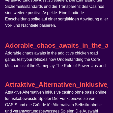
verantwortungsbewusst zu spielen. Die Einhaltung der
Sicherheitsstandards und die Transparenz des Casinos
sind weitere positive Aspekte. Eine fundierte
Entscheidung sollte auf einer sorgfältigen Abwägung aller
Vor- und Nachteile basieren.
Adorable_chaos_awaits_in_the_ad
Adorable chaos awaits in the addictive chicken road
game, test your reflexes now Understanding the Core
Mechanics of the Gameplay The Role of Power-Ups and
Attraktive_Alternativen_inklusive
Attraktive Alternativen inklusive casino ohne oasis online
für risikobewusste Spieler Die Funktionsweise von
OASIS und die Gründe für Alternativen Selbstkontrolle
und verantwortungsbewusstes Spielen Die Auswahl