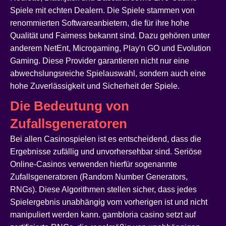
Spiele mit echten Dealern. Die Spiele stammen von
renommierten Softwareanbietern, die für ihre hohe
Qualität und Fairness bekannt sind. Dazu gehören unter
anderem NetEnt, Microgaming, Play'n GO und Evolution
Gaming. Diese Provider garantieren nicht nur eine
abwechslungsreiche Spielauswahl, sondern auch eine
hohe Zuverlässigkeit und Sicherheit der Spiele.
Die Bedeutung von
Zufallsgeneratoren
Bei allen Casinospielen ist es entscheidend, dass die
Ergebnisse zufällig und unvorhersehbar sind. Seriöse
Online-Casinos verwenden hierfür sogenannte
Zufallsgeneratoren (Random Number Generators,
RNGs). Diese Algorithmen stellen sicher, dass jedes
Spielergebnis unabhängig vom vorherigen ist und nicht
manipuliert werden kann. gambloria casino setzt auf