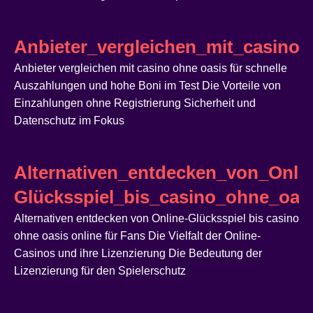
Anbieter_vergleichen_mit_casin
Anbieter vergleichen mit casino ohne oasis für schnelle
Auszahlungen und hohe Boni im Test Die Vorteile von
Einzahlungen ohne Registrierung Sicherheit und
Datenschutz im Fokus
Alternativen_entdecken_von_Onlin
Glücksspiel_bis_casino_ohne_oasi
Alternativen entdecken von Online-Glücksspiel bis casino
ohne oasis online für Fans Die Vielfalt der Online-
Casinos und ihre Lizenzierung Die Bedeutung der
Lizenzierung für den Spielerschutz