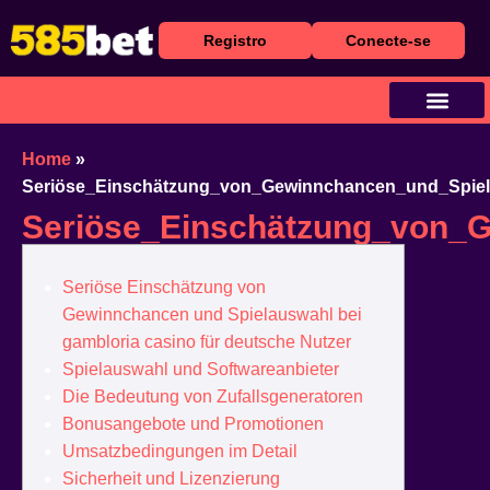
Registro
Conecte-se
Baixar Aplicativo
Caça Níqueis
Cassino Ao Vivo
Home
»
Seriöse_Einschätzung_von_Gewinnchancen_und_Spiel
Seriöse_Einschätzung_von_G
Seriöse Einschätzung von
Gewinnchancen und Spielauswahl bei
gambloria casino für deutsche Nutzer
Spielauswahl und Softwareanbieter
Die Bedeutung von Zufallsgeneratoren
Bonusangebote und Promotionen
Umsatzbedingungen im Detail
Sicherheit und Lizenzierung