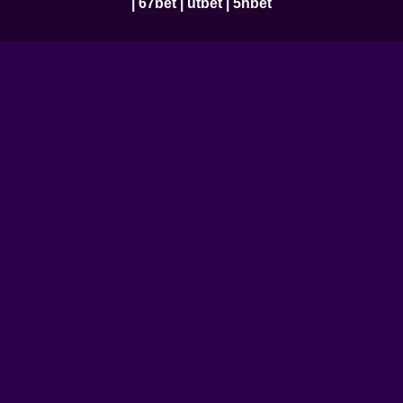
|
67bet
|
utbet
|
5hbet