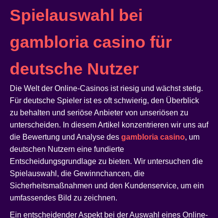
Spielauswahl bei
gambloria casino für
deutsche Nutzer
Die Welt der Online-Casinos ist riesig und wächst stetig.
Für deutsche Spieler ist es oft schwierig, den Überblick
zu behalten und seriöse Anbieter von unseriösen zu
unterscheiden. In diesem Artikel konzentrieren wir uns auf
die Bewertung und Analyse des
gambloria casino
, um
deutschen Nutzern eine fundierte
Entscheidungsgrundlage zu bieten. Wir untersuchen die
Spielauswahl, die Gewinnchancen, die
Sicherheitsmaßnahmen und den Kundenservice, um ein
umfassendes Bild zu zeichnen.
Ein entscheidender Aspekt bei der Auswahl eines Online-