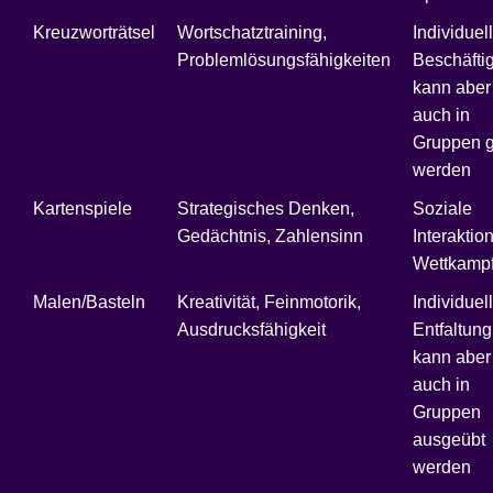
Kreuzworträtsel
Wortschatztraining,
Individuel
Problemlösungsfähigkeiten
Beschäfti
kann aber
auch in
Gruppen g
werden
Kartenspiele
Strategisches Denken,
Soziale
Gedächtnis, Zahlensinn
Interaktion
Wettkampf
Malen/Basteln
Kreativität, Feinmotorik,
Individuel
Ausdrucksfähigkeit
Entfaltung
kann aber
auch in
Gruppen
ausgeübt
werden