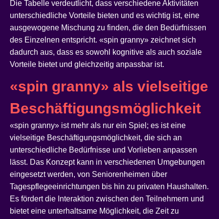
Die Tabelle verdeutlicht, dass verschiedene Aktivitäten
unterschiedliche Vorteile bieten und es wichtig ist, eine
ausgewogene Mischung zu finden, die den Bedürfnissen
des Einzelnen entspricht. «spin granny» zeichnet sich
dadurch aus, dass es sowohl kognitive als auch soziale
Vorteile bietet und gleichzeitig anpassbar ist.
«spin granny» als vielseitige
Beschäftigungsmöglichkeit
«spin granny» ist mehr als nur ein Spiel; es ist eine
vielseitige Beschäftigungsmöglichkeit, die sich an
unterschiedliche Bedürfnisse und Vorlieben anpassen
lässt. Das Konzept kann in verschiedenen Umgebungen
eingesetzt werden, von Seniorenheimen über
Tagespflegeeinrichtungen bis hin zu privaten Haushalten.
Es fördert die Interaktion zwischen den Teilnehmern und
bietet eine unterhaltsame Möglichkeit, die Zeit zu