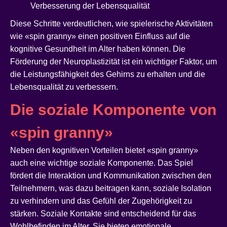
Verbesserung der Lebensqualität
Diese Schritte verdeutlichen, wie spielerische Aktivitäten
wie «spin granny» einen positiven Einfluss auf die
kognitive Gesundheit im Alter haben können. Die
Förderung der Neuroplastizität ist ein wichtiger Faktor, um
die Leistungsfähigkeit des Gehirns zu erhalten und die
Lebensqualität zu verbessern.
Die soziale Komponente von
«spin granny»
Neben den kognitiven Vorteilen bietet «spin granny»
auch eine wichtige soziale Komponente. Das Spiel
fördert die Interaktion und Kommunikation zwischen den
Teilnehmern, was dazu beitragen kann, soziale Isolation
zu verhindern und das Gefühl der Zugehörigkeit zu
stärken. Soziale Kontakte sind entscheidend für das
Wohlbefinden im Alter. Sie bieten emotionale