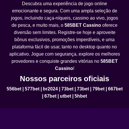
Descubra uma experiência de jogo online
emocionante e segura. Com uma ampla seleção de
jogos, incluindo caça-níqueis, cassino ao vivo, jogos
de pesca, e muito mais, o
585BET Cassino
oferece
diversão sem limites. Registre-se hoje e aproveite
bônus exclusivos, promoções imperdíveis, e uma
plataforma fácil de usar, tanto no desktop quanto no
aplicativo. Jogue com segurança, explore os melhores
provedores e conquiste grandes vitórias no
585BET
Cassino
!
Nossos parceiros oficiais
556bet
|
577bet
|
br2024
|
73bet
|
73bet
|
79bet
|
667bet
|
67bet
|
utbet
|
5hbet