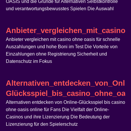
OASIS und die Gründe für Alternativen Selbstkontrolle
und verantwortungsbewusstes Spielen Die Auswahl
Anbieter_vergleichen_mit_casin
Anbieter vergleichen mit casino ohne oasis für schnelle
Auszahlungen und hohe Boni im Test Die Vorteile von
Einzahlungen ohne Registrierung Sicherheit und
Datenschutz im Fokus
Alternativen_entdecken_von_Onlin
Glücksspiel_bis_casino_ohne_oasi
Alternativen entdecken von Online-Glücksspiel bis casino
ohne oasis online für Fans Die Vielfalt der Online-
Casinos und ihre Lizenzierung Die Bedeutung der
Lizenzierung für den Spielerschutz