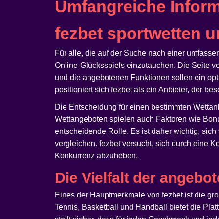
Umfangreiche Inform
fezbet sportwetten 
Für alle, die auf der Suche nach einer umfassen
Online-Glücksspiels einzutauchen. Die Seite ve
und die angebotenen Funktionen sollen ein opti
positioniert sich fezbet als ein Anbieter, der 
Die Entscheidung für einen bestimmten Wettanbi
Wettangeboten spielen auch Faktoren wie Bonu
entscheidende Rolle. Es ist daher wichtig, sic
vergleichen. fezbet versucht, sich durch eine 
Konkurrenz abzuheben.
Die Vielfalt der angeb
Eines der Hauptmerkmale von fezbet ist die gr
Tennis, Basketball und Handball bietet die Pla