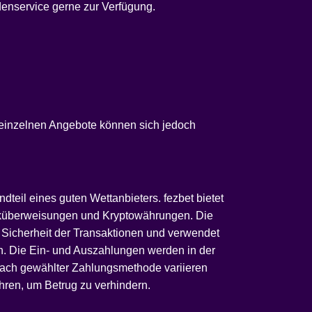
enservice gerne zur Verfügung.
r einzelnen Angebote können sich jedoch
teil eines guten Wettanbieters. fezbet bietet
anküberweisungen und Kryptowährungen. Die
 Sicherheit der Transaktionen und verwendet
n. Die Ein- und Auszahlungen werden in der
e nach gewählter Zahlungsmethode variieren
hren, um Betrug zu verhindern.