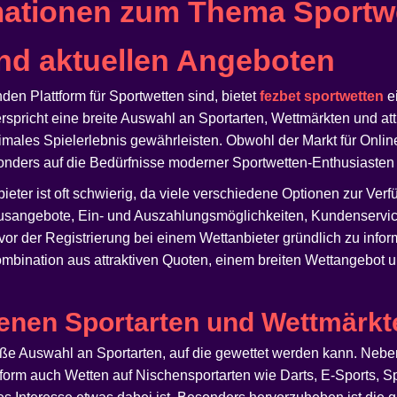
ationen zum Thema Sportwet
und aktuellen Angeboten
den Plattform für Sportwetten sind, bietet
fezbet sportwetten
ei
rspricht eine breite Auswahl an Sportarten, Wettmärkten und att
males Spielerlebnis gewährleisten. Obwohl der Markt für Online
besonders auf die Bedürfnisse moderner Sportwetten-Enthusiasten
eter ist oft schwierig, da viele verschiedene Optionen zur Ve
sangebote, Ein- und Auszahlungsmöglichkeiten, Kundenservice 
h vor der Registrierung bei einem Wettanbieter gründlich zu inf
Kombination aus attraktiven Quoten, einem breiten Wettangebot
otenen Sportarten und Wettmärkt
oße Auswahl an Sportarten, auf die gewettet werden kann. Nebe
ttform auch Wetten auf Nischensportarten wie Darts, E-Sports,