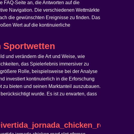
e FAQ-Seite an, die Antworten auf die
tuitive Navigation. Die verschiedenen Wettmärkte
nfach die gewünschten Ereignisse zu finden. Das
oßen Wert auf die kontinuierliche
h Sportwetten
ild und verändern die Art und Weise, wie
chkeiten, das Spielerlebnis immersiver zu
r größere Rolle, beispielsweise bei der Analyse
investiert kontinuierlich in die Erforschung
ot zu bieten und seinen Marktanteil auszubauen.
 berücksichtigt wurde. Es ist zu erwarten, dass
nyasına_xoş_s
ə_xəzinəyə_aparır_fironların_lənəti
ivertida_jornada_chicken_road_slo