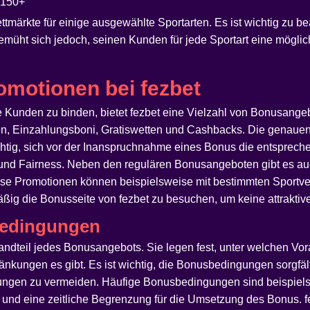
150+
ettmärkte für einige ausgewählte Sportarten. Es ist wichtig zu 
bemüht sich jedoch, seinen Kunden für jede Sportart eine mögl
motionen bei fezbet
unden zu binden, bietet fezbet eine Vielzahl von Bonusange
n, Einzahlungsboni, Gratiswetten und Cashbacks. Die genauen
chtig, sich vor der Inanspruchnahme eines Bonus die entspr
 und Fairness. Neben den regulären Bonusangeboten gibt es au
Diese Promotionen können beispielsweise mit bestimmten Sportv
ßig die Bonusseite von fezbet zu besuchen, um keine attrakti
bedingungen
dteil jedes Bonusangebots. Sie legen fest, unter welchen Vora
kungen es gibt. Es ist wichtig, die Bonusbedingungen sorgfäl
en zu vermeiden. Häufige Bonusbedingungen sind beispielsw
d eine zeitliche Begrenzung für die Umsetzung des Bonus. fez