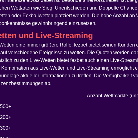
es Interesse etwas dabei ist. Besonders hervorzuheben ist die 
chen Wettarten wie Sieg, Unentschieden und Doppelte Chance 
ten oder Eckballwetten platziert werden. Die hohe Anzahl an W
ortkenntnisse gewinnbringend einzusetzen.
tten und Live-Streaming
Wetten eine immer größere Rolle. fezbet bietet seinen Kunden
auf verschiedene Ereignisse zu wetten. Die Quoten werden dab
zlich zu den Live-Wetten bietet fezbet auch einen Live-Streami
ese Kombination aus Live-Wetten und Live-Streaming ermöglicht
undlage aktueller Informationen zu treffen. Die Verfügbarkeit 
 Lizenzbestimmungen ab.
Anzahl Wettmärkte (ung
500+
200+
300+