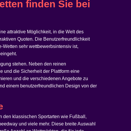
ten finden Sie bei
ne attraktive Möglichkeit, in die Welt des
raktiven Quoten. Die Benutzerfreundlichkeit
-Wetten sehr wettbewerbsintensiv ist,
 eingeht.
rfügung stehen. Neben den reinen
und die Sicherheit der Plattform eine
ormieren und die verschiedenen Angebote zu
 und einem benutzerfreundlichen Design von der
e
n den klassischen Sportarten wie Fußball,
 Speedway und viele mehr. Diese breite Auswahl