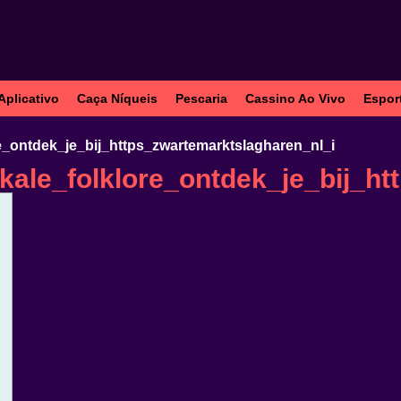
Aplicativo
Caça Níqueis
Pescaria
Cassino Ao Vivo
Espor
e_ontdek_je_bij_https_zwartemarktslagharen_nl_i
ale_folklore_ontdek_je_bij_ht