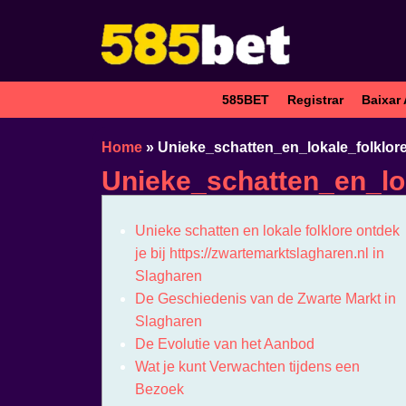
585BET
Registrar
Baixar 
Home
»
Unieke_schatten_en_lokale_folklor
Unieke_schatten_en_lok
Unieke schatten en lokale folklore ontdek
je bij https://zwartemarktslagharen.nl in
Slagharen
De Geschiedenis van de Zwarte Markt in
Slagharen
De Evolutie van het Aanbod
Wat je kunt Verwachten tijdens een
Bezoek