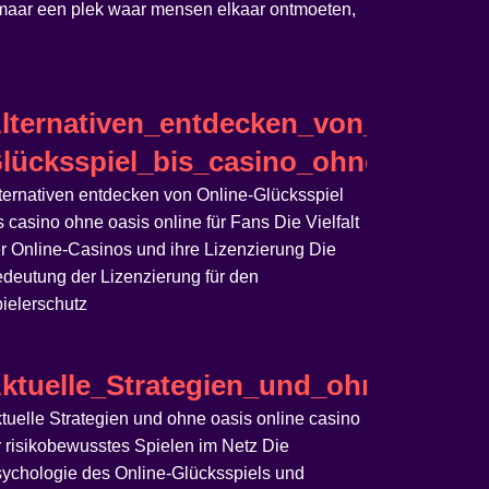
, maar een plek waar mensen elkaar ontmoeten,
ür_risikobewusste_S
no_ohne_oasis_für_schnelle_Ausza
lternativen_entdecken_von_Online-
lücksspiel_bis_casino_ohne_oasis_o
ternativen entdecken von Online-Glücksspiel
s casino ohne oasis online für Fans Die Vielfalt
r Online-Casinos und ihre Lizenzierung Die
deutung der Lizenzierung für den
ielerschutz
upplevelse
pleinement_du_casino_suisse_en_li
ktuelle_Strategien_und_ohne_oasis
tuelle Strategien und ohne oasis online casino
r risikobewusstes Spielen im Netz Die
ychologie des Online-Glücksspiels und