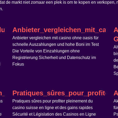
 dat de markt niet zomaar een plek is om te kopen en verkopen
n.
nklusive_casino_ohne_oasis_online_f
Anbieter_vergleichen_mit_casi
A
G
Anbieter vergleichen mit casino ohne oasis für
schnelle Auszahlungen und hohe Boni im Test
Al
Die Vorteile von Einzahlungen ohne
bi
Registrierung Sicherheit und Datenschutz im
de
l
Fokus
Be
Sp
n_road_casino_och_dess_unika_spel
Pratiques_sûres_pour_profiter_
A
ss
Pratiques sûres pour profiter pleinement du
Ak
casino suisse en ligne et des gains rapides
fü
e
Sécurité et Législation des Casinos en Ligne
Ps