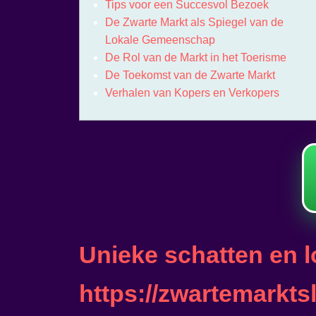
Tips voor een Succesvol Bezoek
De Zwarte Markt als Spiegel van de
Lokale Gemeenschap
De Rol van de Markt in het Toerisme
De Toekomst van de Zwarte Markt
Verhalen van Kopers en Verkopers
Unieke schatten en lo
https://zwartemarkts