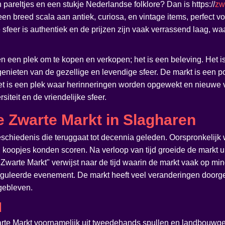
pareltjes en een stukje Nederlandse folklore? Dan is https://
zw
een breed scala aan antiek, curiosa, en vintage items, perfect v
e sfeer is authentiek en de prijzen zijn vaak verrassend laag, w
n een plek om te kopen en verkopen; het is een beleving. Het i
genieten van de gezellige en levendige sfeer. De markt is een 
 Het is een plek waar herinneringen worden opgewekt en nieuwe 
iteit en de vriendelijke sfeer.
 Zwarte Markt in Slagharen
eschiedenis die teruggaat tot decennia geleden. Oorspronkelijk
koopjes konden scoren. Na verloop van tijd groeide de markt uit
"Zwarte Markt" verwijst naar de tijd waarin de markt vaak op m
reguleerde evenement. De markt heeft veel veranderingen doorge
 gebleven.
d
arte Markt voornamelijk uit tweedehands spullen en landbouwg