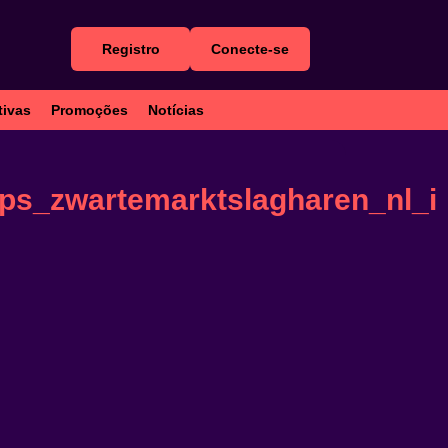
Registro
Conecte-se
tivas
Promoções
Notícias
tps_zwartemarktslagharen_nl_i