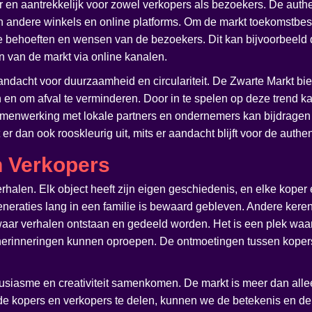
r en aantrekkelijk voor zowel verkopers als bezoekers. De authent
 andere winkels en online platforms. Om de markt toekomstbeste
 behoeften en wensen van de bezoekers. Dit kan bijvoorbeeld do
n van de markt via online kanalen.
andacht voor duurzaamheid en circulariteit. De Zwarte Markt b
en om afval te verminderen. Door in te spelen op deze trend ka
menwerking met lokale partners en ondernemers kan bijdragen 
er dan ook rooskleurig uit, mits er aandacht blijft voor de auth
n Verkopers
rhalen. Elk object heeft zijn eigen geschiedenis, en elke koper 
neraties lang in een familie is bewaard gebleven. Andere keren 
 waar verhalen ontstaan en gedeeld worden. Het is een plek waa
rinneringen kunnen oproepen. De ontmoetingen tussen kopers 
usiasme en creativiteit samenkomen. De markt is meer dan allee
n de kopers en verkopers te delen, kunnen we de betekenis en d