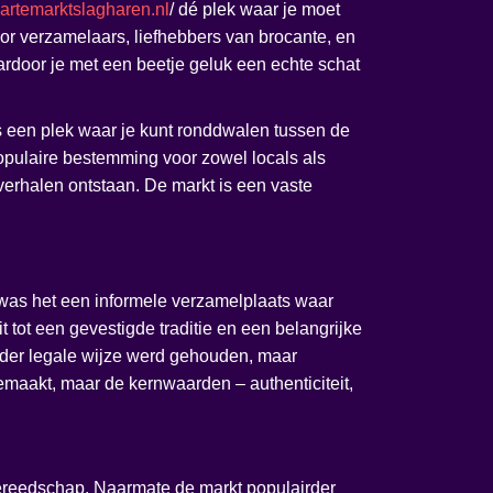
artemarktslagharen.nl
/ dé plek waar je moet
oor verzamelaars, liefhebbers van brocante, en
aardoor je met een beetje geluk een echte schat
s een plek waar je kunt ronddwalen tussen de
populaire bestemming voor zowel locals als
verhalen ontstaan. De markt is een vaste
 was het een informele verzamelplaats waar
 tot een gevestigde traditie en een belangrijke
inder legale wijze werd gehouden, maar
maakt, maar de kernwaarden – authenticiteit,
ereedschap. Naarmate de markt populairder