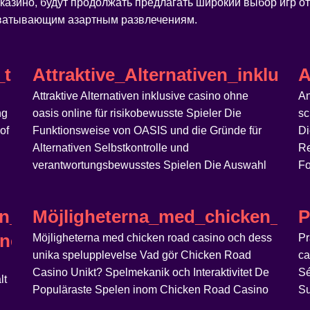
казино
, будут продолжать предлагать широкий выбор игр о
хватывающим азартным развлечениям.
_the_addictive_chicken_road_game_
Attraktive_Alternativen_inklus
A
Attraktive Alternativen inklusive casino ohne
An
ng
oasis online für risikobewusste Spieler Die
sc
of
Funktionsweise von OASIS und die Gründe für
Di
Alternativen Selbstkontrolle und
Re
verantwortungsbewusstes Spielen Die Auswahl
F
n_Online-
Möjligheterna_med_chicken_roa
P
ne_oasis_online_für
Möjligheterna med chicken road casino och dess
Pr
unika spelupplevelse Vad gör Chicken Road
ca
Casino Unikt? Spelmekanik och Interaktivitet De
Sé
lt
Populäraste Spelen inom Chicken Road Casino
Su