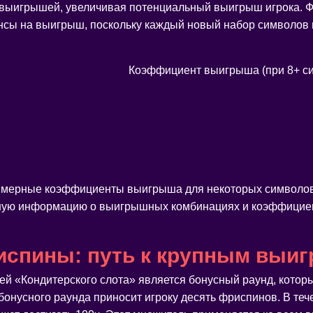
 выигрышей, увеличивая потенциальный выигрыш игрока. Фу
нсы на выигрыш, поскольку каждый новый набор символов
Коэффициент выигрыша (при 8+ с
имерные коэффициенты выигрыша для некоторых символов
ную информацию о выигрышных комбинациях и коэффициен
испины: путь к крупным выи
й «Кондитерского слота» является бонусный раунд, котор
 бонусного раунда приносит игроку десять фриспинов. В т