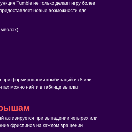
нкция Tumble не только делает игру более
 предоставляет новые возможности для
имволах)
 при формировании комбинаций из 8 или
тах можно найти в таблице выплат
грышам
ый активируется при выпадении четырех или
ечение фриспинов на каждом вращении