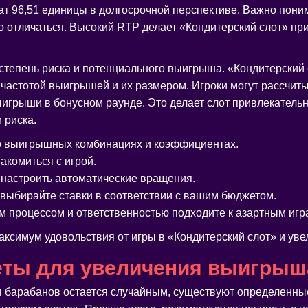
ат 96,51 единицы в долгосрочной перспективе. Важно понима
но отличаться. Высокий RTP делает «Кондитерский слот» пр
 степень риска и потенциального выигрыша. «Кондитерский 
 частотой выигрышей и их размером. Игроки могут рассчит
ыигрыши в бонусном раунде. Это делает слот привлекатель
 риска.
ь о выигрышных комбинациях и коэффициентах.
акомиться с игрой.
 настроить автоматические вращения.
 выбирайте ставки в соответствии с вашим бюджетом.
 процессом и ответственностью подходите к азартным игр
аксимум удовольствия от игры в «Кондитерский слот» и ув
веты для увеличения выигрыш
я барабанов остается случайным, существуют определенные