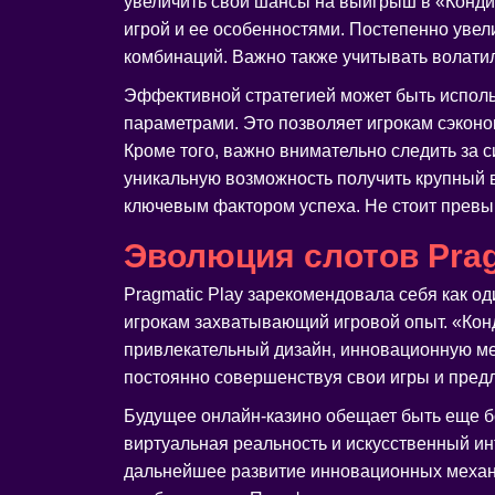
увеличить свои шансы на выигрыш в «Кондит
игрой и ее особенностями. Постепенно уве
комбинаций. Важно также учитывать волатил
Эффективной стратегией может быть исполь
параметрами. Это позволяет игрокам сэконо
Кроме того, важно внимательно следить за 
уникальную возможность получить крупный 
ключевым фактором успеха. Не стоит превыш
Эволюция слотов Prag
Pragmatic Play зарекомендовала себя как о
игрокам захватывающий игровой опыт. «Конд
привлекательный дизайн, инновационную мех
постоянно совершенствуя свои игры и пред
Будущее онлайн-казино обещает быть еще б
виртуальная реальность и искусственный ин
дальнейшее развитие инновационных механик