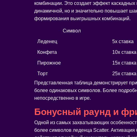
комбинации. Это создает эффект каскадных
динамичной, но и значительно повышает ша
формирования выигрышных комбинаций.
Символ
Леденец
5x ставка
Конфета
10x ставка
Пирожное
15x ставка
Торт
25x ставка
Представленная таблица демонстрирует пр
более одинаковых символов. Более подроб
непосредственно в игре.
Бонусный раунд и фр
Одной из самых захватывающих особенносте
более символов леденца Scatter. Активация