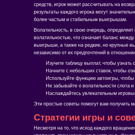
средств, игрок может рассчитывать на возвр
результаты каждого игрока могут значитель
более частым и стабильным выигрышам.
Волатильность, в свою очередь, определяет
волатильностью, что означает баланс между
выигрыши, а также на редкие, но крупные в
независимо от их предпочтений в отношении
Изучите таблицу выплат, чтобы узнат
Начните с небольших ставок, чтобы озн
Используйте функцию автоигры, чтобы
Не забывайте о волатильности слота и
Наслаждайтесь увлекательным игровым
Эти простые советы помогут вам получить м
Стратегии игры и со
Несмотря на то, что исход каждого вращени