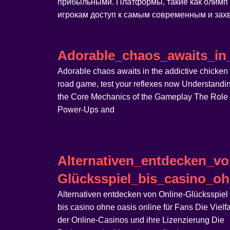
прибыльными. Платформы, такие как
олимп 
игрокам доступ к самым современным и за
Adorable_chaos_awaits_in
Adorable chaos awaits in the addictive chicken
road game, test your reflexes now Understandi
the Core Mechanics of the Gameplay The Role 
Power-Ups and
Alternativen_entdecken_vo
Glücksspiel_bis_casino_oh
Alternativen entdecken von Online-Glücksspiel
bis casino ohne oasis online für Fans Die Vielfa
der Online-Casinos und ihre Lizenzierung Die