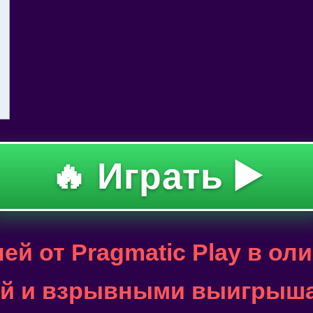
🔥 Играть ▶️
й от Pragmatic Play в ол
ой и взрывными выигрыша