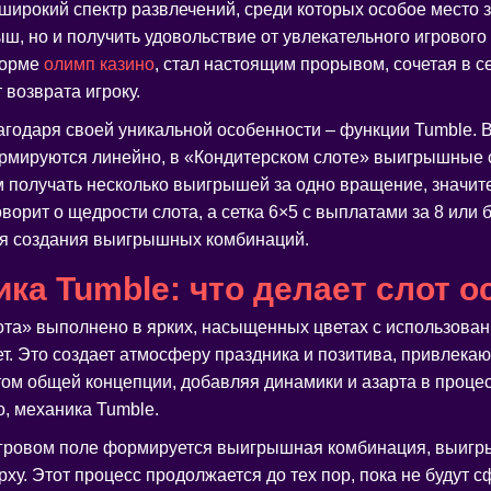
ирокий спектр развлечений, среди которых особое место 
, но и получить удовольствие от увлекательного игрового 
форме
олимп казино
, стал настоящим прорывом, сочетая в с
возврата игроку.
агодаря своей уникальной особенности – функции Tumble. 
мируются линейно, в «Кондитерском слоте» выигрышные с
м получать несколько выигрышей за одно вращение, значит
 говорит о щедрости слота, а сетка 6×5 с выплатами за 8 ил
ля создания выигрышных комбинаций.
ика Tumble: что делает слот 
та» выполнено в ярких, насыщенных цветах с использован
т. Это создает атмосферу праздника и позитива, привлек
ом общей концепции, добавляя динамики и азарта в проце
о, механика Tumble.
игровом поле формируется выигрышная комбинация, выигр
рху. Этот процесс продолжается до тех пор, пока не буд