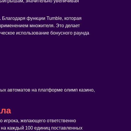
 выигрышам, значительно увеличивая
 Благодаря функции Tumble, которая
применением множителя. Это делает
ческое использование бонусного раунда
овых автоматов на платформе
олимп казино
,
ала
го игрока, желающего ответственно
м, на каждый 100 единиц поставленных