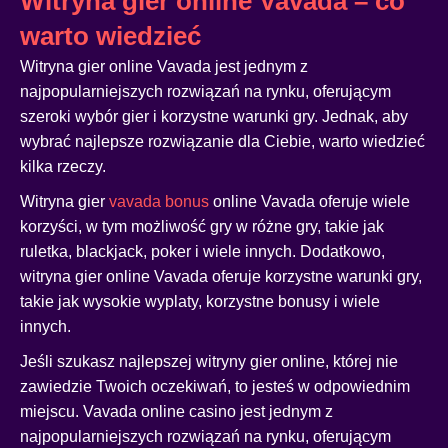
Witryna gier online Vavada – co
warto wiedzieć
Witryna gier online Vavada jest jednym z
najpopularniejszych rozwiązań na rynku, oferującym
szeroki wybór gier i korzystne warunki gry. Jednak, aby
wybrać najlepsze rozwiązanie dla Ciebie, warto wiedzieć
kilka rzeczy.
Witryna gier
vavada bonus
online Vavada oferuje wiele
korzyści, w tym możliwość gry w różne gry, takie jak
ruletka, blackjack, poker i wiele innych. Dodatkowo,
witryna gier online Vavada oferuje korzystne warunki gry,
takie jak wysokie wyplaty, korzystne bonusy i wiele
innych.
Jeśli szukasz najlepszej witryny gier online, której nie
zawiedzie Twoich oczekiwań, to jesteś w odpowiednim
miejscu. Vavada online casino jest jednym z
najpopularniejszych rozwiązań na rynku, oferującym