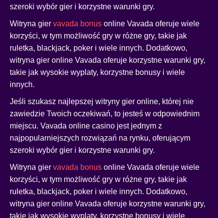
szeroki wybór gier i korzystne warunki gry.
Witryna gier
vavada bonus
online Vavada oferuje wiele
korzyści, w tym możliwość gry w różne gry, takie jak
ruletka, blackjack, poker i wiele innych. Dodatkowo,
witryna gier online Vavada oferuje korzystne warunki gry,
takie jak wysokie wyplaty, korzystne bonusy i wiele
innych.
Jeśli szukasz najlepszej witryny gier online, której nie
zawiedzie Twoich oczekiwań, to jesteś w odpowiednim
miejscu. Vavada online casino jest jednym z
najpopularniejszych rozwiązań na rynku, oferującym
szeroki wybór gier i korzystne warunki gry.
Witryna gier
vavada bonus
online Vavada oferuje wiele
korzyści, w tym możliwość gry w różne gry, takie jak
ruletka, blackjack, poker i wiele innych. Dodatkowo,
witryna gier online Vavada oferuje korzystne warunki gry,
takie jak wysokie wyplaty, korzystne bonusy i wiele