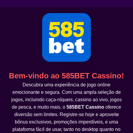
Bem-vindo ao 585BET Cassino!
Descubra uma experiência de jogo online
emocionante e segura. Com uma ampla seleção de
jogos, incluindo caça-níqueis, cassino ao vivo, jogos
de pesca, e muito mais, o
585BET Cassino
oferece
diversão sem limites. Registre-se hoje e aproveite
bônus exclusivos, promoções imperdíveis, e uma
plataforma fácil de usar, tanto no desktop quanto no