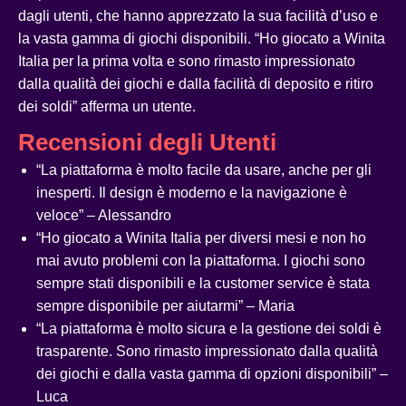
dagli utenti, che hanno apprezzato la sua facilità d’uso e
la vasta gamma di giochi disponibili. “Ho giocato a Winita
Italia per la prima volta e sono rimasto impressionato
dalla qualità dei giochi e dalla facilità di deposito e ritiro
dei soldi” afferma un utente.
Recensioni degli Utenti
“La piattaforma è molto facile da usare, anche per gli
inesperti. Il design è moderno e la navigazione è
veloce” – Alessandro
“Ho giocato a Winita Italia per diversi mesi e non ho
mai avuto problemi con la piattaforma. I giochi sono
sempre stati disponibili e la customer service è stata
sempre disponibile per aiutarmi” – Maria
“La piattaforma è molto sicura e la gestione dei soldi è
trasparente. Sono rimasto impressionato dalla qualità
dei giochi e dalla vasta gamma di opzioni disponibili” –
Luca