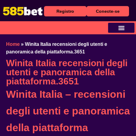
Registro
Conecte-se
Baixar Aplicativo
Caça Níqueis
Cassino Ao Vivo
Home
»
Winita Italia recensioni degli utenti e
panoramica della piattaforma.3651
Winita Italia recensioni degli
utenti e panoramica della
piattaforma.3651
Winita Italia – recensioni
degli utenti e panoramica
della piattaforma