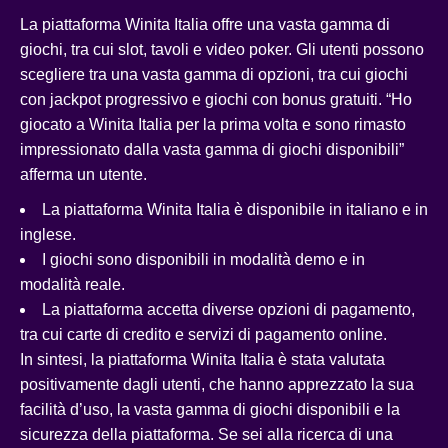
La piattaforma Winita Italia offre una vasta gamma di
giochi, tra cui slot, tavoli e video poker. Gli utenti possono
scegliere tra una vasta gamma di opzioni, tra cui giochi
con jackpot progressivo e giochi con bonus gratuiti. “Ho
giocato a Winita Italia per la prima volta e sono rimasto
impressionato dalla vasta gamma di giochi disponibili”
afferma un utente.
La piattaforma Winita Italia è disponibile in italiano e in
inglese.
I giochi sono disponibili in modalità demo e in
modalità reale.
La piattaforma accetta diverse opzioni di pagamento,
tra cui carte di credito e servizi di pagamento online.
In sintesi, la piattaforma Winita Italia è stata valutata
positivamente dagli utenti, che hanno apprezzato la sua
facilità d’uso, la vasta gamma di giochi disponibili e la
sicurezza della piattaforma. Se sei alla ricerca di una