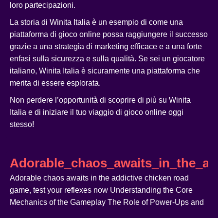
loro partecipazioni.
La storia di Winita Italia è un esempio di come una
piattaforma di gioco online possa raggiungere il successo
grazie a una strategia di marketing efficace e a una forte
enfasi sulla sicurezza e sulla qualità. Se sei un giocatore
italiano, Winita Italia è sicuramente una piattaforma che
merita di essere esplorata.
Non perdere l’opportunità di scoprire di più su Winita
Italia e di iniziare il tuo viaggio di gioco online oggi
stesso!
Adorable_chaos_awaits_in_the_ad
Adorable chaos awaits in the addictive chicken road
game, test your reflexes now Understanding the Core
Mechanics of the Gameplay The Role of Power-Ups and