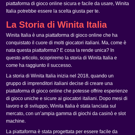
piattaforma di gioco online sicura e facile da usare, Winita
Italia potrebbe essere la scelta giusta per te.
La Storia di Winita Italia
Winita Italia è una piattaforma di gioco online che ha
conquistato il cuore di molti giocatori italiani. Ma, come è
nata questa piattaforma? E cosa la rende unica? In
questo articolo, scopriremo la storia di Winita Italia e
come ha raggiunto il successo.
La storia di Winita Italia inizia nel 2018, quando un
gruppo di imprenditori italiani decise di creare una
piattaforma di gioco online che potesse offrire esperienze
di gioco uniche e sicure ai giocatori italiani. Dopo mesi di
lavoro e di sviluppo, Winita Italia è stata lanciata sul
mercato, con un’ampia gamma di giochi da casinò e slot
machine.
La piattaforma è stata progettata per essere facile da