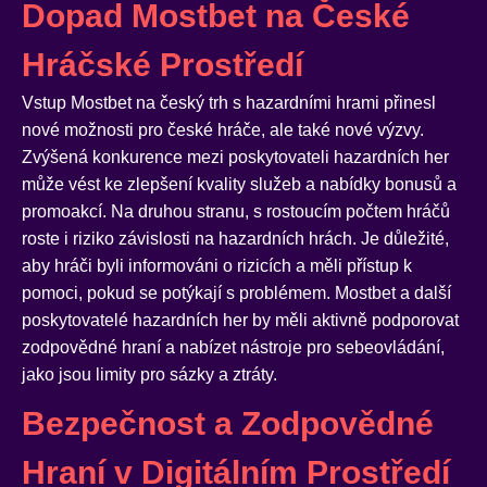
Dopad Mostbet na České
Hráčské Prostředí
Vstup Mostbet na český trh s hazardními hrami přinesl
nové možnosti pro české hráče, ale také nové výzvy.
Zvýšená konkurence mezi poskytovateli hazardních her
může vést ke zlepšení kvality služeb a nabídky bonusů a
promoakcí. Na druhou stranu, s rostoucím počtem hráčů
roste i riziko závislosti na hazardních hrách. Je důležité,
aby hráči byli informováni o rizicích a měli přístup k
pomoci, pokud se potýkají s problémem. Mostbet a další
poskytovatelé hazardních her by měli aktivně podporovat
zodpovědné hraní a nabízet nástroje pro sebeovládání,
jako jsou limity pro sázky a ztráty.
Bezpečnost a Zodpovědné
Hraní v Digitálním Prostředí