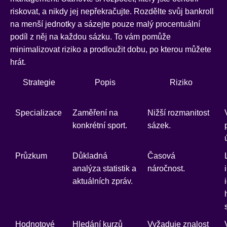
riskovat, a nikdy jej nepřekračujte. Rozdělte svůj bankroll
na menší jednotky a sázejte pouze malý procentuální
podíl z něj na každou sázku. To vám pomůže
minimalizovat riziko a prodloužit dobu, po kterou můžete
hrát.
Strategie
Popis
Riziko
Specializace
Zaměření na
Nižší rozmanitost
konkrétní sport.
sázek.
Průzkum
Důkladná
Časová
analýza statistik a
náročnost.
aktuálních zpráv.
Hodnotové
Hledání kurzů
Vyžaduje znalost