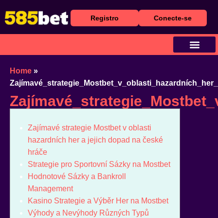
Registro
Conecte-se
Baixar Aplicativo
Caça Níqueis
Cassino Ao Vivo
Home
»
Zajímavé_strategie_Mostbet_v_oblasti_hazardních_her
Zajímavé_strategie_Mostbet_
Zajímavé strategie Mostbet v oblasti
hazardních her a jejich dopad na české
hráče
Strategie pro Sportovní Sázky na Mostbet
Hodnotové Sázky a Bankroll
Management
Kasino Strategie a Výběr Her na Mostbet
Výhody a Nevýhody Různých Typů