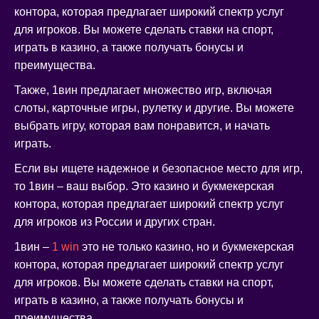
контора, которая предлагает широкий спектр услуг
для игроков. Вы можете сделать ставки на спорт,
играть в казино, а также получать бонусы и
преимущества.
Также, 1вин предлагает множество игр, включая
слоты, карточные игры, рулетку и другие. Вы можете
выбрать игру, которая вам понравится, и начать
играть.
Если вы ищете надежное и безопасное место для игр,
то 1вин – ваш выбор. Это казино и букмекерская
контора, которая предлагает широкий спектр услуг
для игроков из России и других стран.
1вин –
1 win
это не только казино, но и букмекерская
контора, которая предлагает широкий спектр услуг
для игроков. Вы можете сделать ставки на спорт,
играть в казино, а также получать бонусы и
преимущества.