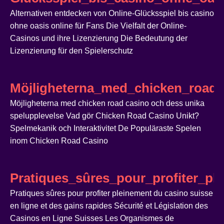
Alternativen entdecken von Online-Glücksspiel bis casino
ohne oasis online für Fans Die Vielfalt der Online-
Casinos und ihre Lizenzierung Die Bedeutung der
Lizenzierung für den Spielerschutz
Möjligheterna_med_chicken_road_
Möjligheterna med chicken road casino och dess unika
spelupplevelse Vad gör Chicken Road Casino Unikt?
Spelmekanik och Interaktivitet De Populäraste Spelen
inom Chicken Road Casino
Pratiques_sûres_pour_profiter_pl
Pratiques sûres pour profiter pleinement du casino suisse
en ligne et des gains rapides Sécurité et Législation des
Casinos en Ligne Suisses Les Organismes de