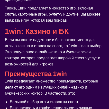
Также, 1вин предлагает множество игр, включая
слоты, карточные игры, рулетку и другие. Вы можете
выбрать игру, которая вам понрав
1win: Казино и БК
Если вы ищете надежное и безопасное место для
игры в казино и ставок на спорт, то 1win – ваш выбор.
Это популярное онлайн-казино и букмекерская
контора, которая предлагает широкий спектр услуг и
возможностей для игроков.
Преимущества 1win
1win предлагает множество преимуществ, которые
делают его одним из лучших онлайн-казино и
букмекерских контор. В частности, это:
Большой выбор игр и ставок на спорт;
Безопасность и конфиденциальность личных