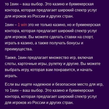
то 1вин – ваш выбор. Это казино и букмекерская
контора, которая предлагает широкий спектр услуг
для игроков из России и других стран.
1вин –
1 win
это не только казино, но и букмекерская
контора, которая предлагает широкий спектр услуг
для игроков. Вы можете сделать ставки на спорт,
играть в казино, а также получать бонусы и
преимущества.
Также, 1вин предлагает множество игр, включая
слоты, карточные игры, рулетку и другие. Вы можете
выбрать игру, которая вам понравится, и начать
играть.
Если вы ищете надежное и безопасное место для игр,
то 1вин – ваш выбор. Это казино и букмекерская
контора, которая предлагает широкий спектр услуг
для игроков из России и других стран.