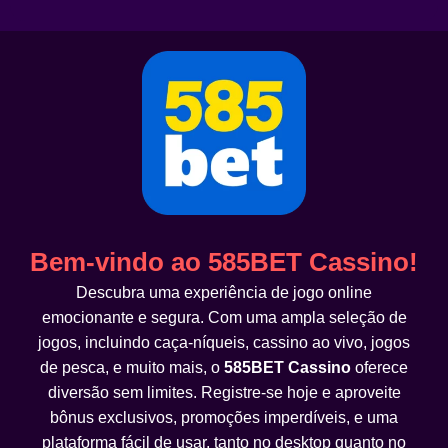
Bem-vindo ao 585BET Cassino!
Descubra uma experiência de jogo online
emocionante e segura. Com uma ampla seleção de
jogos, incluindo caça-níqueis, cassino ao vivo, jogos
de pesca, e muito mais, o
585BET Cassino
oferece
diversão sem limites. Registre-se hoje e aproveite
bônus exclusivos, promoções imperdíveis, e uma
plataforma fácil de usar, tanto no desktop quanto no