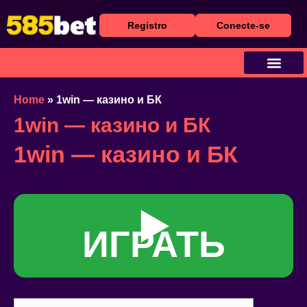
Registro
Conecte-se
Baixar Aplicativo
Caça Níqueis
Cassino Ao Vivo
Home
»
1win — казино и БК
1win — казино и БК
1win — казино и БК
▶️
ИГРАТЬ