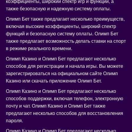
коэффициенты, широкий спектр игр и функций, а
также безопасную и надежную систему оплаты.
Олимп Бет также предлагает несколько преимуществ,
включая высокие коэффициенты, широкий спектр
функций и безопасную систему оплаты. Олимп Бет
также предлагает возможность делать ставки на спорт
в режиме реального времени.
Олимп Казино и Олимп Бет предлагают несколько
способов для регистрации и начала игры. Вы можете
зарегистрироваться на официальном сайте Олимп
Казино или скачать приложение Олимп Бет.
Олимп Казино и Олимп Бет предлагают несколько
способов поддержки, включая телефон, электронную
почту и чат. Олимп Казино и Олимп Бет также
предлагают несколько способов для восстановления
пароля.
Олимп Казино и Олимп Бет предлагают несколько