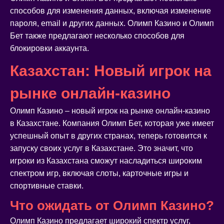
способов для изменения данных, включая изменение
пароля, email и других данных. Олимп Казино и Олимп
Бет также предлагают несколько способов для
блокировки аккаунта.
Казахстан: Новый игрок на
рынке онлайн-казино
Олимп Казино – новый игрок на рынке онлайн-казино
в Казахстане. Компания Олимп Бет, которая уже имеет
успешный опыт в других странах, теперь готовится к
запуску своих услуг в Казахстане. Это значит, что
игроки из Казахстана сможут насладиться широким
спектром игр, включая слоты, карточные игры и
спортивные ставки.
Что ожидать от Олимп Казино?
Олимп Казино предлагает широкий спектр услуг,