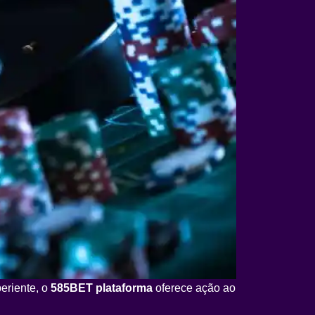
periente, o
585BET plataforma
oferece ação ao