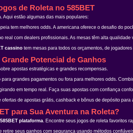
ogos de Roleta no 585BET
a. Aqui estão algumas das mais populares:
ropeia tem melhores odds. A americana oferece o desafio do poc
 real com dealers profissionais. As mesas têm alta qualidade vi
T cassino
tem mesas para todos os orçamentos, de jogadores c
 Grande Potencial de Ganhos
 sobre apostas estratégicas e grandes recompensas.
o para grandes pagamentos ou fora para melhores odds. Combin
ta girando em tempo real. Faça suas apostas com confiança conf
te ofertas de apostas grátis, cashback e bônus de depósito par
BET para Sua Aventura na Roleta?
585BET plataforma
. Encontre seus jogos de roleta favoritos r
 e retire seus ganhos com segurança usando métodos confiáveis