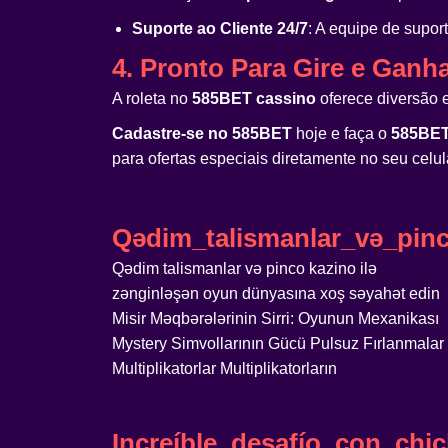
Suporte ao Cliente 24/7
: A equipe de supor
4. Pronto Para Gire e Ganh
A roleta no
585BET cassino
oferece diversão e
Cadastre-se no 585BET
hoje e faça o
585BET
para ofertas especiais diretamente no seu celul
Qədim_talismanlar_və_pin
Qədim talismanlar və pinco kazino ilə
zənginləşən oyun dünyasına xoş səyahət edin
Misir Məqbərələrinin Sirri: Oyunun Mexanikası
Mystery Simvollarının Gücü Pulsuz Fırlanmalar
Multiplikatorlar Multiplikatorların
Increíble_desafío_con_ch