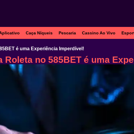
Aplicativo
Caça Níqueis
Pescaria
Cassino Ao Vivo
Espor
585BET é uma Experiência Imperdível!
a Roleta no 585BET é uma Exper