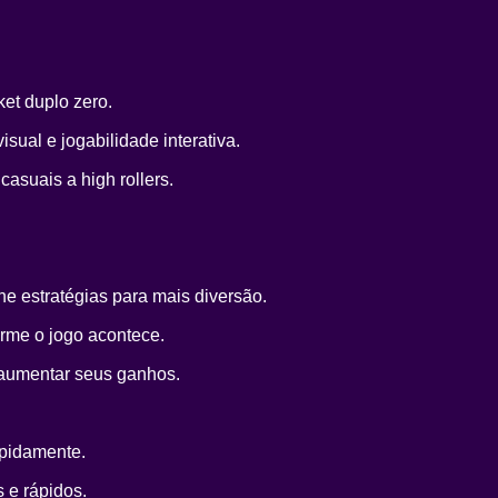
ket duplo zero.
sual e jogabilidade interativa.
asuais a high rollers.
e estratégias para mais diversão.
orme o jogo acontece.
a aumentar seus ganhos.
apidamente.
 e rápidos.