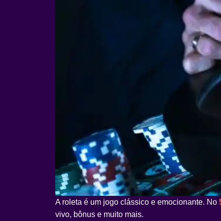
A roleta é um jogo clássico e emocionante. No
vivo, bônus e muito mais.