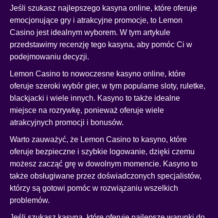
Jeśli szukasz najlepszego kasyna online, które oferuje
emocjonujące gry i atrakcyjne promocje, to Lemon
Casino jest idealnym wyborem. W tym artykule
przedstawimy recenzję tego kasyna, aby pomóc Ci w
podejmowaniu decyzji.
Lemon Casino to nowoczesne kasyno online, które
oferuje szeroki wybór gier, w tym popularne sloty, ruletke,
blackjacki i wiele innych. Kasyno to także idealne
miejsce na rozrywkę, ponieważ oferuje wiele
atrakcyjnych promocji i bonusów.
Warto zauważyć, że Lemon Casino to kasyno, które
oferuje bezpieczne i szybkie logowanie, dzięki czemu
możesz zacząć grę w dowolnym momencie. Kasyno to
także obsługiwane przez doświadczonych specjalistów,
którzy są gotowi pomóc w rozwiązaniu wszelkich
problemów.
Jeśli szukasz kasyna, które oferuje najlepsze warunki do