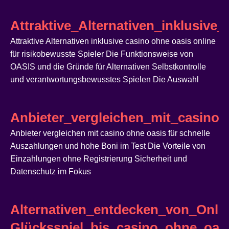
Attraktive_Alternativen_inklusive
Attraktive Alternativen inklusive casino ohne oasis online
für risikobewusste Spieler Die Funktionsweise von
OASIS und die Gründe für Alternativen Selbstkontrolle
und verantwortungsbewusstes Spielen Die Auswahl
Anbieter_vergleichen_mit_casin
Anbieter vergleichen mit casino ohne oasis für schnelle
Auszahlungen und hohe Boni im Test Die Vorteile von
Einzahlungen ohne Registrierung Sicherheit und
Datenschutz im Fokus
Alternativen_entdecken_von_Onlin
Glücksspiel_bis_casino_ohne_oasi