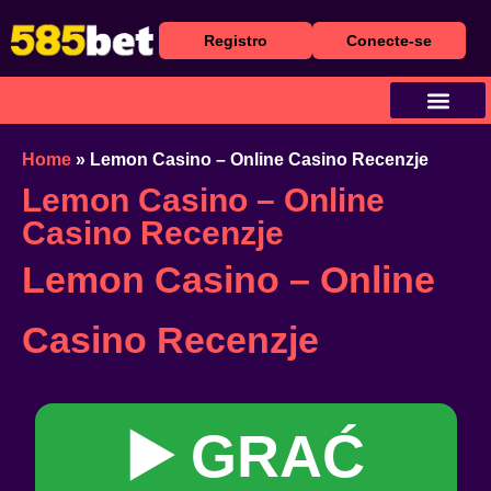
Registro
Conecte-se
Baixar Aplicativo
Caça Níqueis
Cassino Ao Vivo
Home
»
Lemon Casino – Online Casino Recenzje
Lemon Casino – Online
Casino Recenzje
Lemon Casino – Online
Casino Recenzje
▶️ GRAĆ