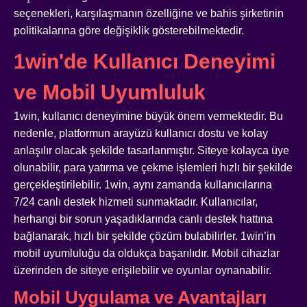
seçenekleri, karşılaşmanın özelliğine ve bahis şirketinin
politikalarına göre değişiklik gösterebilmektedir.
1win'de Kullanıcı Deneyimi
ve Mobil Uyumluluk
1win, kullanıcı deneyimine büyük önem vermektedir. Bu
nedenle, platformun arayüzü kullanıcı dostu ve kolay
anlaşılır olacak şekilde tasarlanmıştır. Siteye kolayca üye
olunabilir, para yatırma ve çekme işlemleri hızlı bir şekilde
gerçekleştirilebilir. 1win, aynı zamanda kullanıcılarına
7/24 canlı destek hizmeti sunmaktadır. Kullanıcılar,
herhangi bir sorun yaşadıklarında canlı destek hattına
bağlanarak, hızlı bir şekilde çözüm bulabilirler. 1win’in
mobil uyumluluğu da oldukça başarılıdır. Mobil cihazlar
üzerinden de siteye erişilebilir ve oyunlar oynanabilir.
Mobil Uygulama ve Avantajları