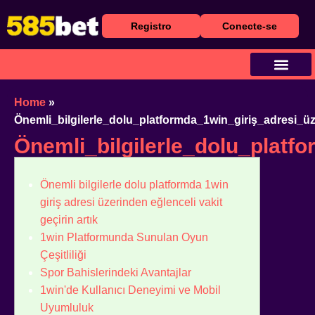
Registro
Conecte-se
Baixar Aplicativo
Caça Níqueis
Cassino Ao Vivo
Home
»
Önemli_bilgilerle_dolu_platformda_1win_giriş_adresi_ü
Önemli_bilgilerle_dolu_platf
Önemli bilgilerle dolu platformda 1win
giriş adresi üzerinden eğlenceli vakit
geçirin artık
1win Platformunda Sunulan Oyun
Çeşitliliği
Spor Bahislerindeki Avantajlar
1win'de Kullanıcı Deneyimi ve Mobil
Uyumluluk