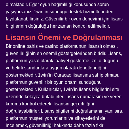
olmaktadır. Eğer oyun bağımlılığı konusunda sorun
yaşıyorsanız, 1win’in sunduğu destek hizmetlerinden
faydalanabilirsiniz. Güvenilir bir oyun deneyimi için lisans
bilgilerinin doğruluğu her zaman kontrol edilmelidir.
Lisansın Önemi ve Doğrulanması
Bir online bahis ve casino platformunun lisanslı olması,
güvenilirliğinin en önemli göstergelerinden biridir. Lisans,
platformun yasal olarak faaliyet gösterme izni olduğunu
ve belirli standartlara uygun olarak denetlendiğini
göstermektedir. 1win’in Curacao lisansına sahip olması,
platformun güvenilir bir oyun ortamı sunduğunu
göstermektedir. Kullanıcılar, 1win’in lisans bilgilerini site
üzerinde kolayca bulabilirler. Lisans numarasını ve veren
kurumu kontrol ederek, lisansın geçerliliğini
doğrulayabilirler. Lisans bilgilerini doğrulamanın yanı sıra,
platformun müşteri yorumlarını ve şikayetlerini de
incelemek, güvenilirliği hakkında daha fazla fikir