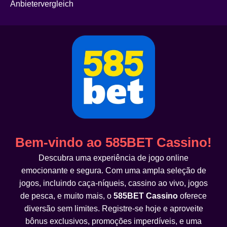
Anbietervergleich
Bem-vindo ao 585BET Cassino!
Descubra uma experiência de jogo online
emocionante e segura. Com uma ampla seleção de
jogos, incluindo caça-níqueis, cassino ao vivo, jogos
de pesca, e muito mais, o
585BET Cassino
oferece
diversão sem limites. Registre-se hoje e aproveite
bônus exclusivos, promoções imperdíveis, e uma