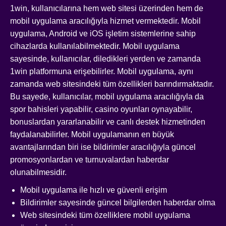
1win, kullanıcılarına hem web sitesi üzerinden hem de
mobil uygulama aracılığıyla hizmet vermektedir. Mobil
uygulama, Android ve iOS işletim sistemlerine sahip
cihazlarda kullanılabilmektedir. Mobil uygulama
sayesinde, kullanıcılar, diledikleri yerden ve zamanda
1win platformuna erişebilirler. Mobil uygulama, aynı
zamanda web sitesindeki tüm özellikleri barındırmaktadır.
Bu sayede, kullanıcılar, mobil uygulama aracılığıyla da
spor bahisleri yapabilir, casino oyunları oynayabilir,
bonuslardan yararlanabilir ve canlı destek hizmetinden
faydalanabilirler. Mobil uygulamanın en büyük
avantajlarından biri ise bildirimler aracılığıyla güncel
promosyonlardan ve turnuvalardan haberdar
olunabilmesidir.
Mobil uygulama ile hızlı ve güvenli erişim
Bildirimler sayesinde güncel bilgilerden haberdar olma
Web sitesindeki tüm özelliklere mobil uygulama