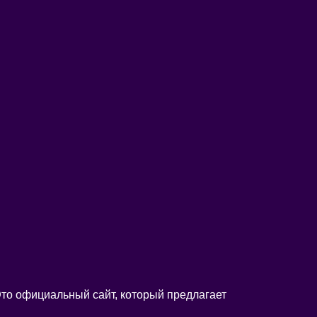
Это официальный сайт, который предлагает