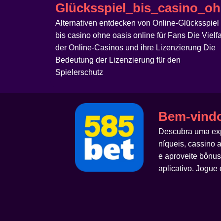
Glücksspiel_bis_casino_oh
Alternativen entdecken von Online-Glücksspiel
bis casino ohne oasis online für Fans Die Vielfa
der Online-Casinos und ihre Lizenzierung Die
Bedeutung der Lizenzierung für den
Spielerschutz
Bem-vindo
Descubra uma exp
níqueis, cassino 
e aproveite bônus
aplicativo. Jogue