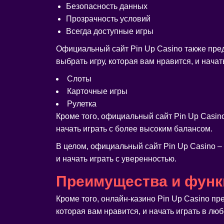
Безопасность данных
Прозрачность условий
Всегда доступные игры
Официальный сайт Pin Up Casino также пред
выбрать игру, которая вам нравится, и начать
Слоты
Карточные игры
Рулетка
Кроме того, официальный сайт Pin Up Casin
начать играть с более высоким балансом.
В целом, официальный сайт Pin Up Casino – 
и начать играть с уверенностью.
Преимущества и функц
Кроме того, онлайн-казино Pin Up Casino пр
которая вам нравится, и начать играть в лю