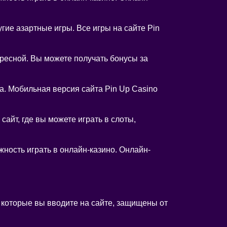
угие азартные игры. Все игры на сайте Pin
ересной. Вы можете получать бонусы за
а. Мобильная версия сайта Pin Up Casino
айт, где вы можете играть в слоты,
жность играть в онлайн-казино. Онлайн-
 которые вы вводите на сайте, защищены от