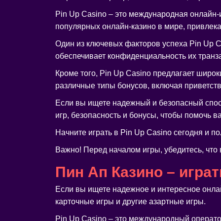
Pin Up Casino – это международная онлайн-
популярных онлайн-казино в мире, привлекая
Один из ключевых факторов успеха Pin Up C
обеспечивает конфиденциальность их транз
Кроме того, Pin Up Casino предлагает широк
различные типы бонусов, включая приветстве
Если вы ищете надежный и безопасный спосо
игр, безопасность и бонусы, чтобы помочь в
Начните играть в Pin Up Casino сегодня и п
Важно! Перед началом игры, убедитесь, что 
Пин Ап Казино – играт
Если вы ищете надежное и интересное онлайн
карточные игры и другие азартные игры.
Pin Up Casino – это международный операто