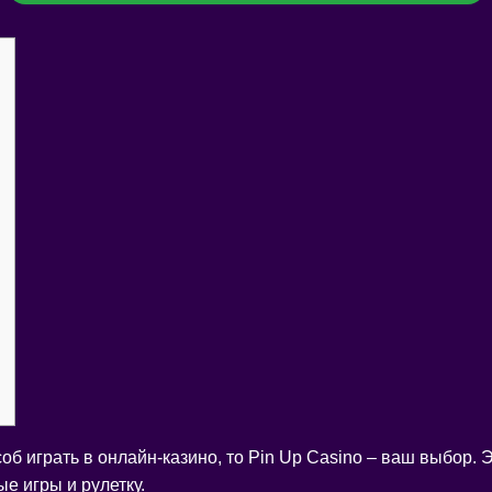
б играть в онлайн-казино, то Pin Up Casino – ваш выбор. 
е игры и рулетку.