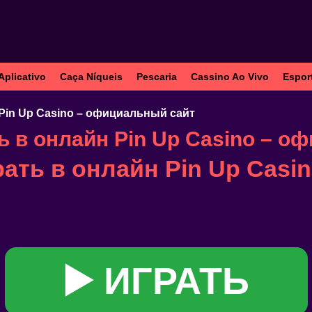
Aplicativo
Caça Níqueis
Pescaria
Cassino Ao Vivo
Espor
 Pin Up Casino – официальный сайт
ь в онлайн Pin Up Casino – о
рать в онлайн Pin Up Cas
▶️ ИГРАТЬ