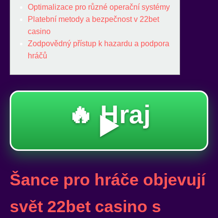
Optimalizace pro různé operační systémy
Platební metody a bezpečnost v 22bet
casino
Zodpovědný přístup k hazardu a podpora
hráčů
🔥 Hraj
▶️
Šance pro hráče objevují
svět 22bet casino s