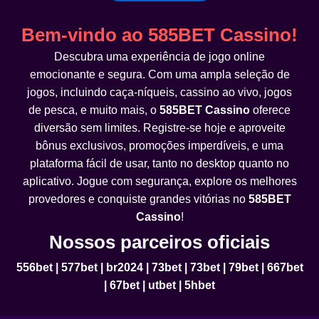
Bem-vindo ao 585BET Cassino!
Descubra uma experiência de jogo online
emocionante e segura. Com uma ampla seleção de
jogos, incluindo caça-níqueis, cassino ao vivo, jogos
de pesca, e muito mais, o
585BET Cassino
oferece
diversão sem limites. Registre-se hoje e aproveite
bônus exclusivos, promoções imperdíveis, e uma
plataforma fácil de usar, tanto no desktop quanto no
aplicativo. Jogue com segurança, explore os melhores
provedores e conquiste grandes vitórias no
585BET
Cassino
!
Nossos parceiros oficiais
556bet
|
577bet
|
br2024
|
73bet
|
73bet
|
79bet
|
667bet
|
67bet
|
utbet
|
5hbet