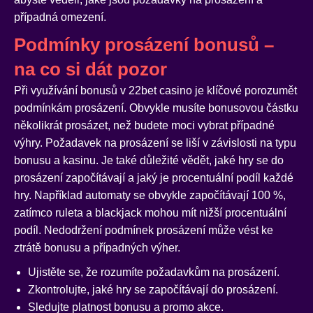
případná omezení.
Podmínky prosázení bonusů –
na co si dát pozor
Při využívání bonusů v 22bet casino je klíčové porozumět
podmínkám prosázení. Obvykle musíte bonusovou částku
několikrát prosázet, než budete moci vybrat případné
výhry. Požadavek na prosázení se liší v závislosti na typu
bonusu a kasinu. Je také důležité vědět, jaké hry se do
prosázení započítávají a jaký je procentuální podíl každé
hry. Například automaty se obvykle započítávají 100 %,
zatímco ruleta a blackjack mohou mít nižší procentuální
podíl. Nedodržení podmínek prosázení může vést ke
ztrátě bonusu a případných výher.
Ujistěte se, že rozumíte požadavkům na prosázení.
Zkontrolujte, jaké hry se započítávají do prosázení.
Sledujte platnost bonusu a promo akce.