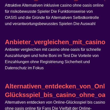
Attraktive Alternativen inklusive casino ohne oasis online
für risikobewusste Spieler Die Funktionsweise von
OASIS und die Gründe für Alternativen Selbstkontrolle
und verantwortungsbewusstes Spielen Die Auswahl
Anbieter_vergleichen_mit_casin
Anbieter vergleichen mit casino ohne oasis für schnelle
Auszahlungen und hohe Boni im Test Die Vorteile von
Einzahlungen ohne Registrierung Sicherheit und
Datenschutz im Fokus
Alternativen_entdecken_von_Onlin
Glücksspiel_bis_casino_ohne_oasi
Alternativen entdecken von Online-Glücksspiel bis casino
ohne oasis online für Fans Die Vielfalt der Online-