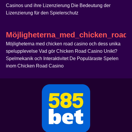
Casinos und ihre Lizenzierung Die Bedeutung der
Lizenzierung für den Spielerschutz
Möjligheterna_med_chicken_road_
Möjligheterna med chicken road casino och dess unika
spelupplevelse Vad gör Chicken Road Casino Unikt?
Spelmekanik och Interaktivitet De Populäraste Spelen
inom Chicken Road Casino